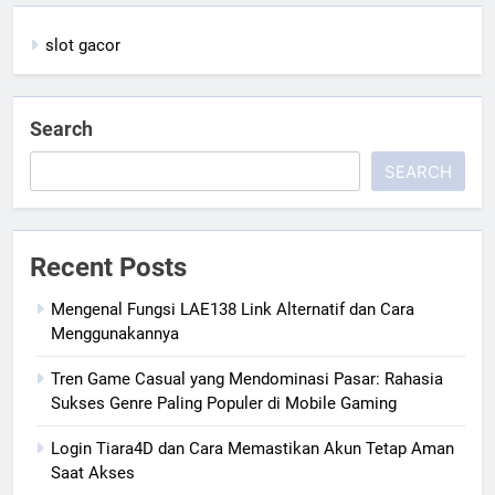
slot gacor
Search
SEARCH
Recent Posts
Mengenal Fungsi LAE138 Link Alternatif dan Cara
Menggunakannya
Tren Game Casual yang Mendominasi Pasar: Rahasia
Sukses Genre Paling Populer di Mobile Gaming
Login Tiara4D dan Cara Memastikan Akun Tetap Aman
Saat Akses