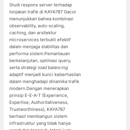
Studi respons server terhadap
lonjakan trafik di KAYA787 Gacor
menunjukkan bahwa kombinasi
observability, auto-scaling,
caching, dan arsitektur
microservices terbukti efektif
dalam menjaga stabilitas dan
performa sistem.Pemantauan
berkelanjutan, optimasi query,
serta strategi
load balancing
adaptif menjadi kunci keberhasilan
dalam menghadapi dinamika trafik
modern.Dengan menerapkan
prinsip E-E-A-T (Experience,
Expertise, Authoritativeness,
Trustworthiness), KAYA787
berhasil membangun sistem
infrastruktur yang tidak hanya