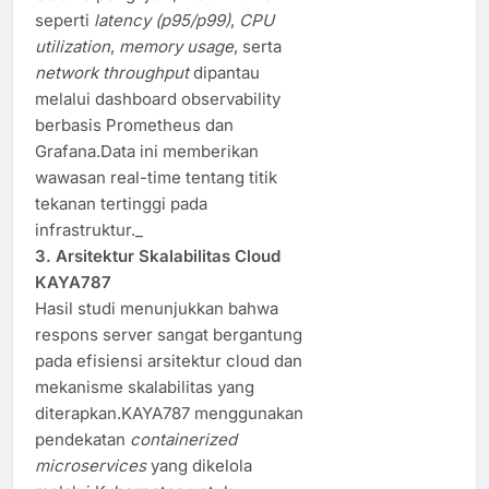
seperti
latency (p95/p99)
,
CPU
utilization
,
memory usage
, serta
network throughput
dipantau
melalui dashboard observability
berbasis Prometheus dan
Grafana.Data ini memberikan
wawasan real-time tentang titik
tekanan tertinggi pada
infrastruktur._
3. Arsitektur Skalabilitas Cloud
KAYA787
Hasil studi menunjukkan bahwa
respons server sangat bergantung
pada efisiensi arsitektur cloud dan
mekanisme skalabilitas yang
diterapkan.KAYA787 menggunakan
pendekatan
containerized
microservices
yang dikelola