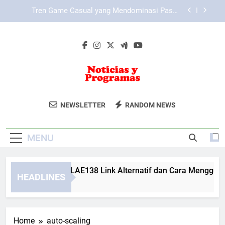
Skip
Gaming
Login Tiara4D dan Cara Memastikan Akun Tetap
to
Aman Saat Akses
content
Perkembangan Teknologi Gaming dalam Industri
Esports: Dari Hobi Digital Menjadi Kompetisi
Global
Mengenal Fungsi LAE138 Link Alternatif dan Cara
Menggunakannya
Tren Game Casual yang Mendominasi Pasar:
Rahasia Sukses Genre Paling Populer di Mobile
Noticias Y
Gaming
Dapatkan Berita Terbaru Dan Acara TV
Login Tiara4D dan Cara Memastikan Akun Tetap
NEWSLETTER
RANDOM NEWS
Aman Saat Akses
Programas
Favorit Di Noticias Y Programas.
Perkembangan Teknologi Gaming dalam Industri
Esports: Dari Hobi Digital Menjadi Kompetisi
MENU
Global
ngenal Fungsi LAE138 Link Alternatif dan Cara Menggunaka
HEADLINES
Months Ago
Home
auto-scaling