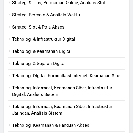
Strategi & Tips, Permainan Online, Analisis Slot
Strategi Bermain & Analisis Waktu
Strategi Slot & Pola Akses
Teknologi & Infrastruktur Digital
Teknologi & Keamanan Digital
Teknologi & Sejarah Digital
Teknologi Digital, Komunikasi Internet, Keamanan Siber
Teknologi Informasi, Keamanan Siber, Infrastruktur
Digital, Analisis Sistem
Teknologi Informasi, Keamanan Siber, Infrastruktur
Jaringan, Analisis Sistem
Teknologi Keamanan & Panduan Akses