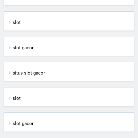
slot
slot gacor
situs slot gacor
slot
slot gacor