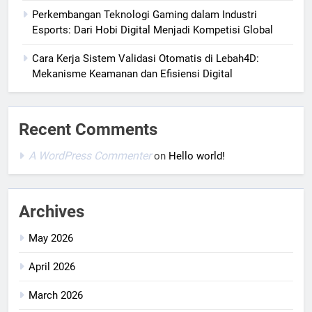
Perkembangan Teknologi Gaming dalam Industri
Esports: Dari Hobi Digital Menjadi Kompetisi Global
Cara Kerja Sistem Validasi Otomatis di Lebah4D:
Mekanisme Keamanan dan Efisiensi Digital
Recent Comments
A WordPress Commenter
on
Hello world!
Archives
May 2026
April 2026
March 2026