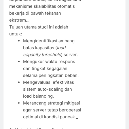
mekanisme skalabilitas otomatis
bekerja di bawah tekanan
ekstrem._
Tujuan utama studi ini adalah
untuk:
Mengidentifikasi ambang
batas kapasitas (
load
capacity threshold
) server.
Mengukur waktu respons
dan tingkat kegagalan
selama peningkatan beban.
Mengevaluasi efektivitas
sistem auto-scaling dan
load balancing.
Merancang strategi mitigasi
agar server tetap beroperasi
optimal di kondisi puncak._