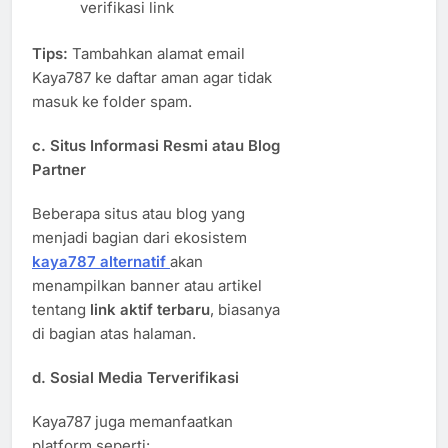
verifikasi link
Tips:
Tambahkan alamat email
Kaya787 ke daftar aman agar tidak
masuk ke folder spam.
c.
Situs Informasi Resmi atau Blog
Partner
Beberapa situs atau blog yang
menjadi bagian dari ekosistem
kaya787 alternatif
akan
menampilkan banner atau artikel
tentang
link aktif terbaru
, biasanya
di bagian atas halaman.
d.
Sosial Media Terverifikasi
Kaya787 juga memanfaatkan
platform seperti: