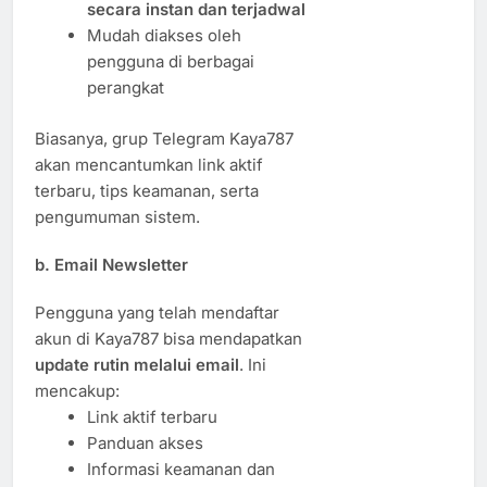
secara instan dan terjadwal
Mudah diakses oleh
pengguna di berbagai
perangkat
Biasanya, grup Telegram Kaya787
akan mencantumkan link aktif
terbaru, tips keamanan, serta
pengumuman sistem.
b.
Email Newsletter
Pengguna yang telah mendaftar
akun di Kaya787 bisa mendapatkan
update rutin melalui email
. Ini
mencakup:
Link aktif terbaru
Panduan akses
Informasi keamanan dan