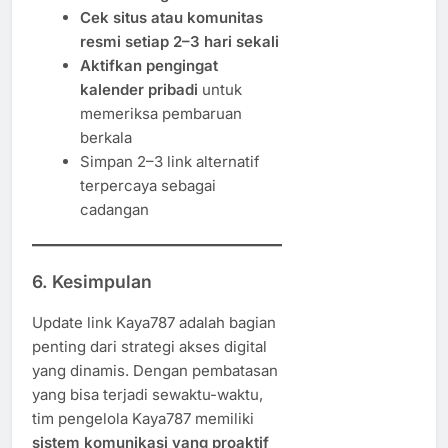
Cek situs atau komunitas
resmi setiap 2–3 hari sekali
Aktifkan pengingat
kalender pribadi
untuk
memeriksa pembaruan
berkala
Simpan 2–3 link alternatif
terpercaya sebagai
cadangan
6. Kesimpulan
Update link Kaya787 adalah bagian
penting dari strategi akses digital
yang dinamis. Dengan pembatasan
yang bisa terjadi sewaktu-waktu,
tim pengelola Kaya787 memiliki
sistem komunikasi yang proaktif