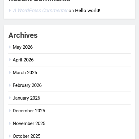
A WordPress Commenter
on
Hello world!
Archives
May 2026
April 2026
March 2026
February 2026
January 2026
December 2025
November 2025
October 2025