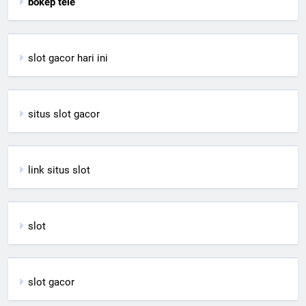
bokep tele
slot gacor hari ini
situs slot gacor
link situs slot
slot
slot gacor