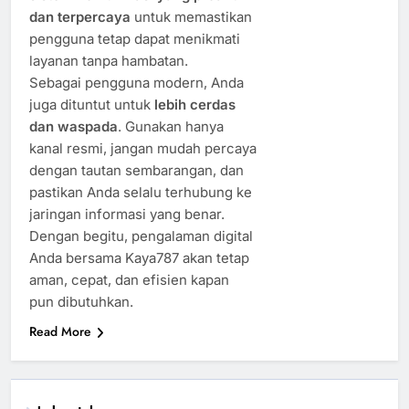
dan terpercaya
untuk memastikan
pengguna tetap dapat menikmati
layanan tanpa hambatan.
Sebagai pengguna modern, Anda
juga dituntut untuk
lebih cerdas
dan waspada
. Gunakan hanya
kanal resmi, jangan mudah percaya
dengan tautan sembarangan, dan
pastikan Anda selalu terhubung ke
jaringan informasi yang benar.
Dengan begitu, pengalaman digital
Anda bersama Kaya787 akan tetap
aman, cepat, dan efisien kapan
pun dibutuhkan.
Read More