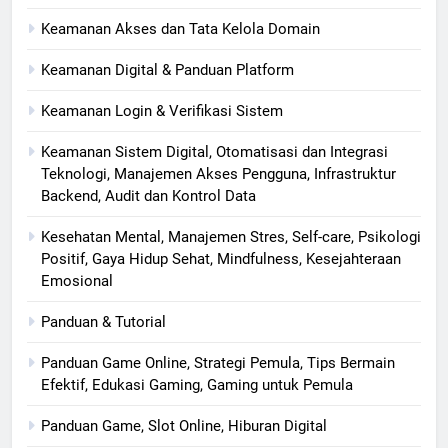
Keamanan Akses dan Tata Kelola Domain
Keamanan Digital & Panduan Platform
Keamanan Login & Verifikasi Sistem
Keamanan Sistem Digital, Otomatisasi dan Integrasi
Teknologi, Manajemen Akses Pengguna, Infrastruktur
Backend, Audit dan Kontrol Data
Kesehatan Mental, Manajemen Stres, Self-care, Psikologi
Positif, Gaya Hidup Sehat, Mindfulness, Kesejahteraan
Emosional
Panduan & Tutorial
Panduan Game Online, Strategi Pemula, Tips Bermain
Efektif, Edukasi Gaming, Gaming untuk Pemula
Panduan Game, Slot Online, Hiburan Digital