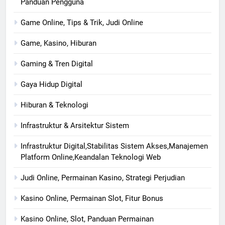
Panduan Pengguna
Game Online, Tips & Trik, Judi Online
Game, Kasino, Hiburan
Gaming & Tren Digital
Gaya Hidup Digital
Hiburan & Teknologi
Infrastruktur & Arsitektur Sistem
Infrastruktur Digital,Stabilitas Sistem Akses,Manajemen
Platform Online,Keandalan Teknologi Web
Judi Online, Permainan Kasino, Strategi Perjudian
Kasino Online, Permainan Slot, Fitur Bonus
Kasino Online, Slot, Panduan Permainan