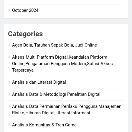
October 2024
Categories
Agen Bola, Taruhan Sepak Bola, Judi Online
Akses Multi Platform Digital,Keandalan Platform
Online,Pengalaman Pengguna Modern,Solusi Akses
Terpercaya
Analisis dan Literasi Digital
Analisis Data & Metodologi Penelitian Digital
Analisis Data Permainan,Perilaku Pengguna,Manajemen
Risiko,Hiburan Digital,Literasi Informasi
Analisis Komunitas & Tren Game