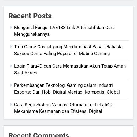
Recent Posts
Mengenal Fungsi LAE138 Link Alternatif dan Cara
Menggunakannya
Tren Game Casual yang Mendominasi Pasar: Rahasia
Sukses Genre Paling Populer di Mobile Gaming
Login Tiara4D dan Cara Memastikan Akun Tetap Aman
Saat Akses
Perkembangan Teknologi Gaming dalam Industri
Esports: Dari Hobi Digital Menjadi Kompetisi Global
Cara Kerja Sistem Validasi Otomatis di Lebah4D:
Mekanisme Keamanan dan Efisiensi Digital
Recent Comments