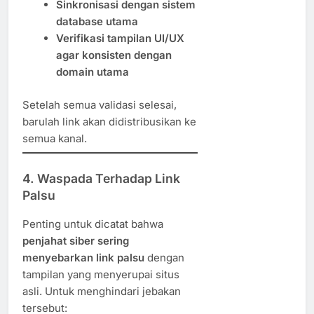
Sinkronisasi dengan sistem
database utama
Verifikasi tampilan UI/UX
agar konsisten dengan
domain utama
Setelah semua validasi selesai,
barulah link akan didistribusikan ke
semua kanal.
4. Waspada Terhadap Link
Palsu
Penting untuk dicatat bahwa
penjahat siber sering
menyebarkan link palsu
dengan
tampilan yang menyerupai situs
asli. Untuk menghindari jebakan
tersebut: