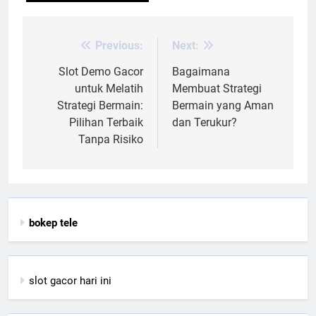
Previous:
Next:
Post
navigation
Slot Demo Gacor
Bagaimana
untuk Melatih
Membuat Strategi
Strategi Bermain:
Bermain yang Aman
Pilihan Terbaik
dan Terukur?
Tanpa Risiko
bokep tele
slot gacor hari ini