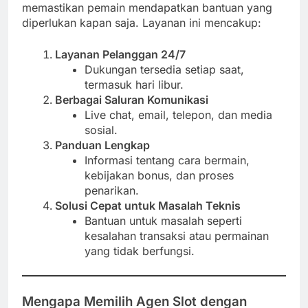
memastikan pemain mendapatkan bantuan yang
diperlukan kapan saja. Layanan ini mencakup:
Layanan Pelanggan 24/7
Dukungan tersedia setiap saat,
termasuk hari libur.
Berbagai Saluran Komunikasi
Live chat, email, telepon, dan media
sosial.
Panduan Lengkap
Informasi tentang cara bermain,
kebijakan bonus, dan proses
penarikan.
Solusi Cepat untuk Masalah Teknis
Bantuan untuk masalah seperti
kesalahan transaksi atau permainan
yang tidak berfungsi.
Mengapa Memilih Agen Slot dengan