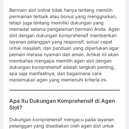
Bermain slot online tidak hanya tentang memilih
permainan terbaik atau bonus yang menggiurkan,
tetapi juga tentang memiliki dukungan yang
memadai selama pengalaman bermain Anda. Agen
slot dengan dukungan komprehensif memberikan
layanan pelanggan yang responsif, solusi cepat
untuk masalah, dan panduan yang diperlukan agar
pemain merasa nyaman dan aman. Artikel ini akan
membahas mengapa memilih agen slot dengan
dukungan komprehensif adalah langkah penting,
apa saja manfaatnya, dan bagaimana cara
menemukan agen yang memenuhi kriteria ini.
Apa Itu Dukungan Komprehensif di Agen
Slot?
Dukungan komprehensif mengacu pada layanan
pelanggan yang disediakan oleh agen slot untuk