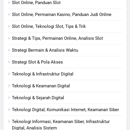
Slot Online, Panduan Slot
Slot Online, Permainan Kasino, Panduan Judi Online
Slot Online, Teknologi Slot, Tips & Trik
Strategi & Tips, Permainan Online, Analisis Slot
Strategi Bermain & Analisis Waktu
Strategi Slot & Pola Akses
Teknologi & Infrastruktur Digital
Teknologi & Keamanan Digital
Teknologi & Sejarah Digital
Teknologi Digital, Komunikasi Internet, Keamanan Siber
Teknologi Informasi, Keamanan Siber, Infrastruktur
Digital, Analisis Sistem