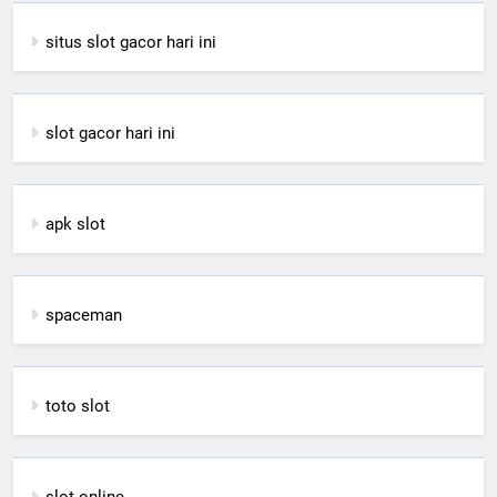
situs slot gacor hari ini
slot gacor hari ini
apk slot
spaceman
toto slot
slot online