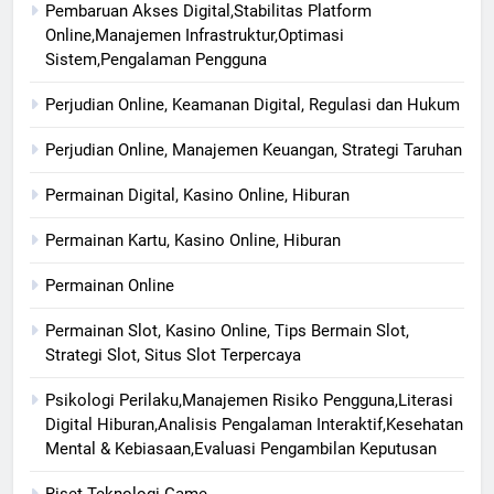
Pembaruan Akses Digital,Stabilitas Platform
Online,Manajemen Infrastruktur,Optimasi
Sistem,Pengalaman Pengguna
Perjudian Online, Keamanan Digital, Regulasi dan Hukum
Perjudian Online, Manajemen Keuangan, Strategi Taruhan
Permainan Digital, Kasino Online, Hiburan
Permainan Kartu, Kasino Online, Hiburan
Permainan Online
Permainan Slot, Kasino Online, Tips Bermain Slot,
Strategi Slot, Situs Slot Terpercaya
Psikologi Perilaku,Manajemen Risiko Pengguna,Literasi
Digital Hiburan,Analisis Pengalaman Interaktif,Kesehatan
Mental & Kebiasaan,Evaluasi Pengambilan Keputusan
Riset Teknologi Game