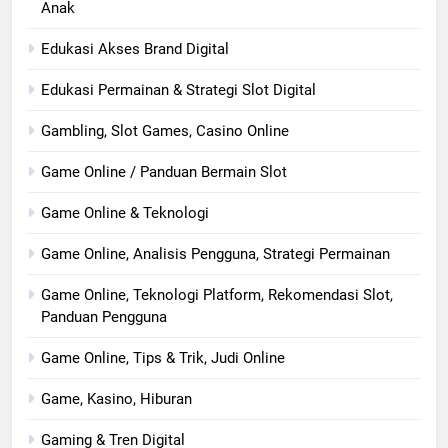
Anak
Edukasi Akses Brand Digital
Edukasi Permainan & Strategi Slot Digital
Gambling, Slot Games, Casino Online
Game Online / Panduan Bermain Slot
Game Online & Teknologi
Game Online, Analisis Pengguna, Strategi Permainan
Game Online, Teknologi Platform, Rekomendasi Slot,
Panduan Pengguna
Game Online, Tips & Trik, Judi Online
Game, Kasino, Hiburan
Gaming & Tren Digital