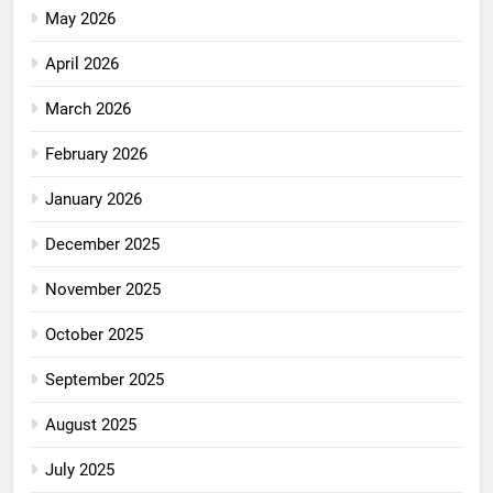
May 2026
April 2026
March 2026
February 2026
January 2026
December 2025
November 2025
October 2025
September 2025
August 2025
July 2025