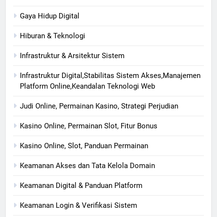
Gaya Hidup Digital
Hiburan & Teknologi
Infrastruktur & Arsitektur Sistem
Infrastruktur Digital,Stabilitas Sistem Akses,Manajemen
Platform Online,Keandalan Teknologi Web
Judi Online, Permainan Kasino, Strategi Perjudian
Kasino Online, Permainan Slot, Fitur Bonus
Kasino Online, Slot, Panduan Permainan
Keamanan Akses dan Tata Kelola Domain
Keamanan Digital & Panduan Platform
Keamanan Login & Verifikasi Sistem