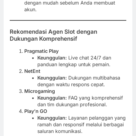
dengan mudah sebelum Anda membuat
akun.
Rekomendasi Agen Slot dengan
Dukungan Komprehensif
Pragmatic Play
Keunggulan:
Live chat 24/7 dan
panduan lengkap untuk pemain.
NetEnt
Keunggulan:
Dukungan multibahasa
dengan waktu respons cepat.
Microgaming
Keunggulan:
FAQ yang komprehensif
dan tim dukungan profesional.
Play’n GO
Keunggulan:
Layanan pelanggan yang
ramah dan responsif melalui berbagai
saluran komunikasi.