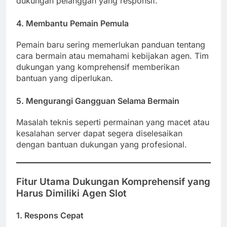
dukungan pelanggan yang responsif.
4. Membantu Pemain Pemula
Pemain baru sering memerlukan panduan tentang
cara bermain atau memahami kebijakan agen. Tim
dukungan yang komprehensif memberikan
bantuan yang diperlukan.
5. Mengurangi Gangguan Selama Bermain
Masalah teknis seperti permainan yang macet atau
kesalahan server dapat segera diselesaikan
dengan bantuan dukungan yang profesional.
Fitur Utama Dukungan Komprehensif yang
Harus Dimiliki Agen Slot
1. Respons Cepat