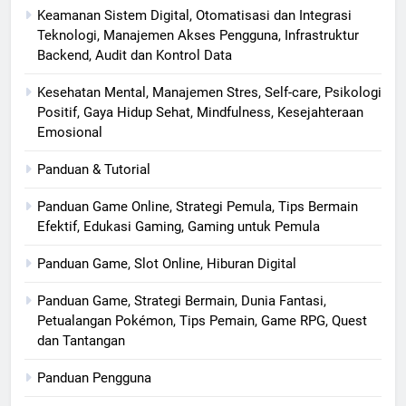
Keamanan Sistem Digital, Otomatisasi dan Integrasi
Teknologi, Manajemen Akses Pengguna, Infrastruktur
Backend, Audit dan Kontrol Data
Kesehatan Mental, Manajemen Stres, Self-care, Psikologi
Positif, Gaya Hidup Sehat, Mindfulness, Kesejahteraan
Emosional
Panduan & Tutorial
Panduan Game Online, Strategi Pemula, Tips Bermain
Efektif, Edukasi Gaming, Gaming untuk Pemula
Panduan Game, Slot Online, Hiburan Digital
Panduan Game, Strategi Bermain, Dunia Fantasi,
Petualangan Pokémon, Tips Pemain, Game RPG, Quest
dan Tantangan
Panduan Pengguna