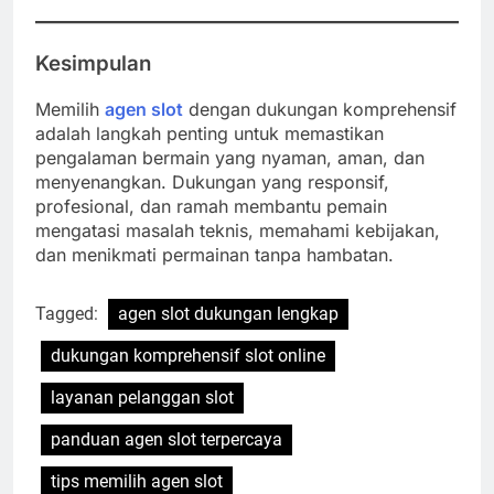
Kesimpulan
Memilih
agen slot
dengan dukungan komprehensif
adalah langkah penting untuk memastikan
pengalaman bermain yang nyaman, aman, dan
menyenangkan. Dukungan yang responsif,
profesional, dan ramah membantu pemain
mengatasi masalah teknis, memahami kebijakan,
dan menikmati permainan tanpa hambatan.
Tagged:
agen slot dukungan lengkap
dukungan komprehensif slot online
layanan pelanggan slot
panduan agen slot terpercaya
tips memilih agen slot