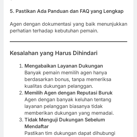
5. Pastikan Ada Panduan dan FAQ yang Lengkap
Agen dengan dokumentasi yang baik menunjukkan
perhatian terhadap kebutuhan pemain.
Kesalahan yang Harus Dihindari
Mengabaikan Layanan Dukungan
Banyak pemain memilih agen hanya
berdasarkan bonus, tanpa memeriksa
kualitas dukungan pelanggan.
Memilih Agen dengan Reputasi Buruk
Agen dengan banyak keluhan tentang
layanan pelanggan biasanya tidak
memberikan dukungan yang memadai.
Tidak Menguji Dukungan Sebelum
Mendaftar
Pastikan tim dukungan dapat dihubungi