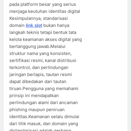
pada platform besar yang serius
menjaga keutuhan identitas digital
Kesimpulannya, standarisasi
domain
link slot
bukan hanya
langkah teknis tetapi bentuk tata
kelola keamanan akses digital yang
bertanggung jawab.Melalui
struktur nama yang konsisten,
sertifikasi resmi, kanal distribusi
terkontrol, dan perlindungan
jaringan berlapis, tautan resmi
dapat dibedakan dari tautan
tiruan.Pengguna yang memahami
prinsip ini mendapatkan
perlindungan alami dari ancaman
phishing maupun peniruan
identitas.Keamanan selalu dimulai
dari titik masuk, dan domain yang
distandarisasi adalah gerbang