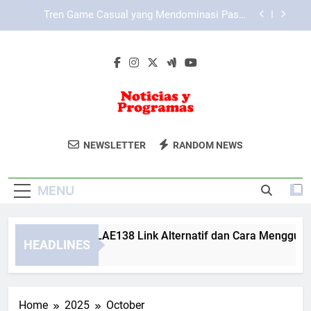
Skip
Gaming
Login Tiara4D dan Cara Memastikan Akun Tetap
to
Aman Saat Akses
content
Perkembangan Teknologi Gaming dalam Industri
Esports: Dari Hobi Digital Menjadi Kompetisi
Global
Mengenal Fungsi LAE138 Link Alternatif dan Cara
Menggunakannya
Tren Game Casual yang Mendominasi Pasar:
Rahasia Sukses Genre Paling Populer di Mobile
Noticias Y
Gaming
Dapatkan Berita Terbaru Dan Acara TV
Login Tiara4D dan Cara Memastikan Akun Tetap
NEWSLETTER
RANDOM NEWS
Aman Saat Akses
Programas
Favorit Di Noticias Y Programas.
Perkembangan Teknologi Gaming dalam Industri
Esports: Dari Hobi Digital Menjadi Kompetisi
MENU
Global
ngenal Fungsi LAE138 Link Alternatif dan Cara Menggunakan
HEADLINES
onths Ago
Home
2025
October