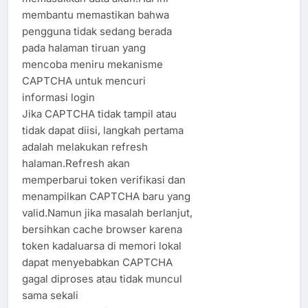
membantu memastikan bahwa
pengguna tidak sedang berada
pada halaman tiruan yang
mencoba meniru mekanisme
CAPTCHA untuk mencuri
informasi login
Jika CAPTCHA tidak tampil atau
tidak dapat diisi, langkah pertama
adalah melakukan refresh
halaman.Refresh akan
memperbarui token verifikasi dan
menampilkan CAPTCHA baru yang
valid.Namun jika masalah berlanjut,
bersihkan cache browser karena
token kadaluarsa di memori lokal
dapat menyebabkan CAPTCHA
gagal diproses atau tidak muncul
sama sekali