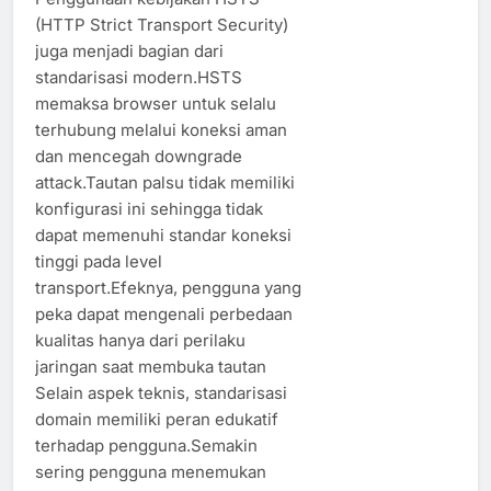
(HTTP Strict Transport Security)
juga menjadi bagian dari
standarisasi modern.HSTS
memaksa browser untuk selalu
terhubung melalui koneksi aman
dan mencegah downgrade
attack.Tautan palsu tidak memiliki
konfigurasi ini sehingga tidak
dapat memenuhi standar koneksi
tinggi pada level
transport.Efeknya, pengguna yang
peka dapat mengenali perbedaan
kualitas hanya dari perilaku
jaringan saat membuka tautan
Selain aspek teknis, standarisasi
domain memiliki peran edukatif
terhadap pengguna.Semakin
sering pengguna menemukan