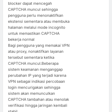
blocker dapat mencegah
CAPTCHA muncul sehingga
pengguna perlu menonaktifkan
ekstensi sementara atau membuka
halaman melalui mode incognito
untuk memastikan CAPTCHA
bekerja normal
Bagi pengguna yang memakai VPN
atau proxy, nonaktifkan layanan
tersebut sementara ketika
CAPTCHA muncul.Beberapa
sistem keamanan menganggap
perubahan IP yang terjadi karena
VPN sebagai indikasi percobaan
login mencurigakan sehingga
sistem akan memunculkan
CAPTCHA tambahan atau menolak
verifikasi hingga jaringan kembali
stabil