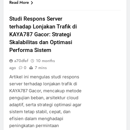
Read More
Studi Respons Server
terhadap Lonjakan Trafik di
KAYA787 Gacor: Strategi
Skalabilitas dan Optimasi
Performa Sistem
a70dfef
10 months
ago
0
7 mins
Artikel ini mengulas studi respons
server terhadap lonjakan trafik di
KAYA787 Gacor, mencakup metode
pengujian beban, arsitektur cloud
adaptif, serta strategi optimasi agar
sistem tetap stabil, cepat, dan
efisien dalam menghadapi
peningkatan permintaan