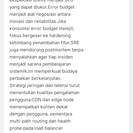
yang dapat diukur.Error budget
menjadi alat negosiasi antara
inovasi dan reliabilitas.Jika
konsumsi error budget melejit,
fokus bergeser ke hardening
ketimbang penambahan fitur.SRE
juga mendorong postmortem tanpa
menyalahkan agar tiap insiden
menjadi sarana pembelajaran
sistemik.Ini memperkuat budaya
perbaikan berkelanjutan.
Strategi jaringan dan latensi turut
menentukan kualitas pengalaman
pengguna.CDN dan edge node
menempatkan konten dekat
dengan pengguna, sementara
multi-path routing dan health
probe pada load balancer