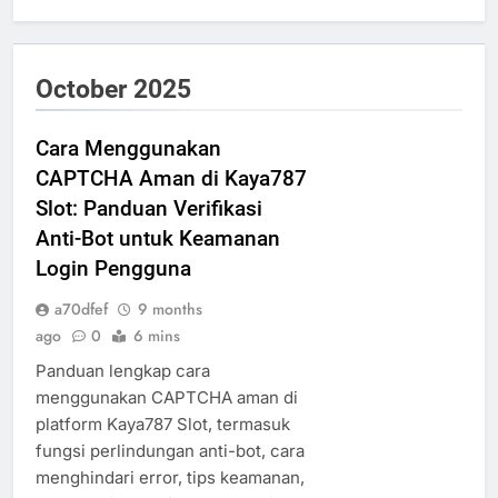
October 2025
Cara Menggunakan
CAPTCHA Aman di Kaya787
Slot: Panduan Verifikasi
Anti-Bot untuk Keamanan
Login Pengguna
a70dfef
9 months
ago
0
6 mins
Panduan lengkap cara
menggunakan CAPTCHA aman di
platform Kaya787 Slot, termasuk
fungsi perlindungan anti-bot, cara
menghindari error, tips keamanan,