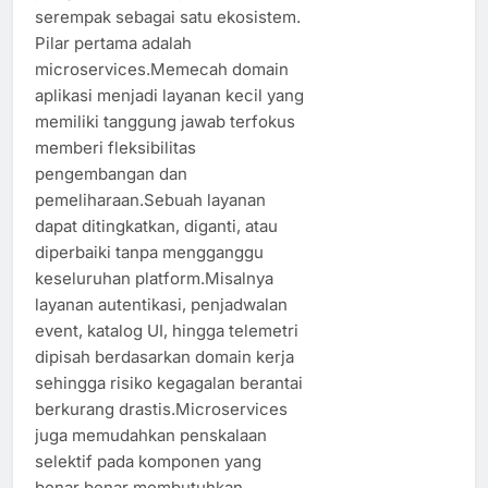
serempak sebagai satu ekosistem.
Pilar pertama adalah
microservices.Memecah domain
aplikasi menjadi layanan kecil yang
memiliki tanggung jawab terfokus
memberi fleksibilitas
pengembangan dan
pemeliharaan.Sebuah layanan
dapat ditingkatkan, diganti, atau
diperbaiki tanpa mengganggu
keseluruhan platform.Misalnya
layanan autentikasi, penjadwalan
event, katalog UI, hingga telemetri
dipisah berdasarkan domain kerja
sehingga risiko kegagalan berantai
berkurang drastis.Microservices
juga memudahkan penskalaan
selektif pada komponen yang
benar benar membutuhkan