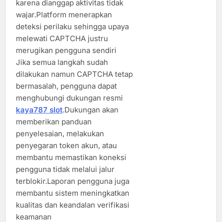
karena dianggap aktivitas tidak
wajar.Platform menerapkan
deteksi perilaku sehingga upaya
melewati CAPTCHA justru
merugikan pengguna sendiri
Jika semua langkah sudah
dilakukan namun CAPTCHA tetap
bermasalah, pengguna dapat
menghubungi dukungan resmi
kaya787 slot
.Dukungan akan
memberikan panduan
penyelesaian, melakukan
penyegaran token akun, atau
membantu memastikan koneksi
pengguna tidak melalui jalur
terblokir.Laporan pengguna juga
membantu sistem meningkatkan
kualitas dan keandalan verifikasi
keamanan