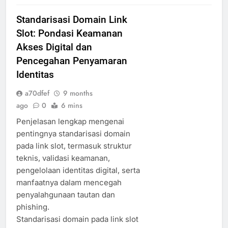
Standarisasi Domain Link
Slot: Pondasi Keamanan
Akses Digital dan
Pencegahan Penyamaran
Identitas
a70dfef
9 months
ago
0
6 mins
Penjelasan lengkap mengenai
pentingnya standarisasi domain
pada link slot, termasuk struktur
teknis, validasi keamanan,
pengelolaan identitas digital, serta
manfaatnya dalam mencegah
penyalahgunaan tautan dan
phishing.
Standarisasi domain pada link slot