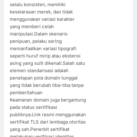
selalu konsisten, memiliki
keselarasan merek, dan tidak
menggunakan variasi karakter
yang memberi celah
manipulasi.Dalam skenario
penipuan, pelaku sering
memanfaatkan variasi tipografi
seperti huruf mirip atau ekstensi
asing yang sulit dikenali.Salah satu
elemen standarisasi adalah
penetapan pola domain tunggal
yang tidak berubah tiba-tiba tanpa
pemberitahuan
Keamanan domain juga bergantung
pada status sertifikasi
publiknya.Link resmi menggunakan
sertifikat TLS dari lembaga otoritas
yang sah.Penerbit sertifikat
melakukan verifikasi identitas