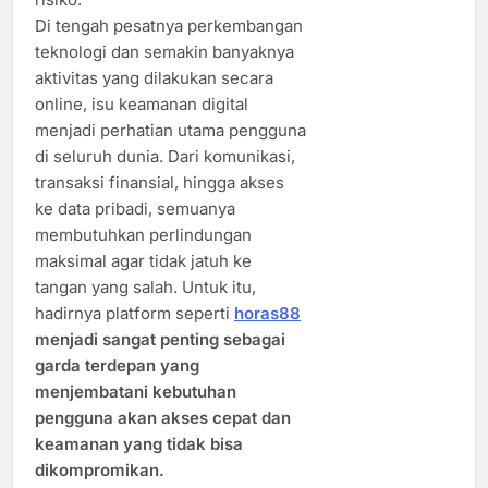
Di tengah pesatnya perkembangan
teknologi dan semakin banyaknya
aktivitas yang dilakukan secara
online, isu keamanan digital
menjadi perhatian utama pengguna
di seluruh dunia. Dari komunikasi,
transaksi finansial, hingga akses
ke data pribadi, semuanya
membutuhkan perlindungan
maksimal agar tidak jatuh ke
tangan yang salah. Untuk itu,
hadirnya platform seperti
horas88
menjadi sangat penting sebagai
garda terdepan yang
menjembatani kebutuhan
pengguna akan akses cepat dan
keamanan yang tidak bisa
dikompromikan.