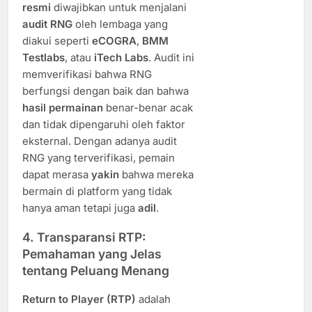
resmi
diwajibkan untuk menjalani
audit RNG
oleh lembaga yang
diakui seperti
eCOGRA
,
BMM
Testlabs
, atau
iTech Labs
. Audit ini
memverifikasi bahwa RNG
berfungsi dengan baik dan bahwa
hasil permainan
benar-benar acak
dan tidak dipengaruhi oleh faktor
eksternal. Dengan adanya audit
RNG yang terverifikasi, pemain
dapat merasa
yakin
bahwa mereka
bermain di platform yang tidak
hanya aman tetapi juga
adil
.
4. Transparansi RTP:
Pemahaman yang Jelas
tentang Peluang Menang
Return to Player (RTP)
adalah