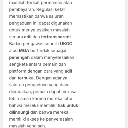
masalah terkait permainan atau
pembayaran. Regulasi ketat
memastikan bahwa saluran
pengaduan ini dapat digunakan
untuk menyelesaikan masalah
secara
adil
dan
tertransparent
.
Badan pengawas seperti
UKGC
atau
MGA
bertindak sebagai
penengah
dalam menyelesaikan
sengketa antara pemain dan
platform dengan cara yang
adil
dan
terbuka
. Dengan adanya
saluran pengaduan yang dapat
diandalkan, pemain dapat merasa
lebih aman karena mereka tahu
bahwa mereka memiliki
hak untuk
dilindungi
dan bahwa mereka
memiliki akses ke penyelesaian
masalah yang sah.