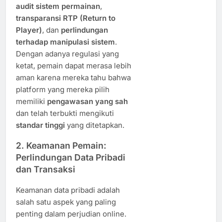
audit sistem permainan
,
transparansi RTP (Return to
Player)
, dan
perlindungan
terhadap manipulasi sistem
.
Dengan adanya regulasi yang
ketat, pemain dapat merasa lebih
aman karena mereka tahu bahwa
platform yang mereka pilih
memiliki
pengawasan yang sah
dan telah terbukti mengikuti
standar tinggi
yang ditetapkan.
2. Keamanan Pemain:
Perlindungan Data Pribadi
dan Transaksi
Keamanan data pribadi adalah
salah satu aspek yang paling
penting dalam perjudian online.