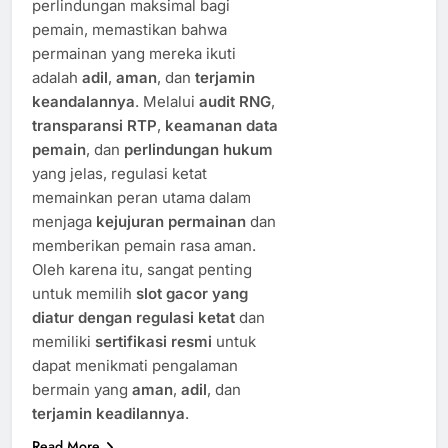
perlindungan maksimal bagi
pemain, memastikan bahwa
permainan yang mereka ikuti
adalah
adil
,
aman
, dan
terjamin
keandalannya
. Melalui
audit RNG
,
transparansi RTP
,
keamanan data
pemain
, dan
perlindungan hukum
yang jelas, regulasi ketat
memainkan peran utama dalam
menjaga
kejujuran permainan
dan
memberikan pemain rasa aman.
Oleh karena itu, sangat penting
untuk memilih
slot gacor yang
diatur dengan regulasi ketat
dan
memiliki
sertifikasi resmi
untuk
dapat menikmati pengalaman
bermain yang
aman
,
adil
, dan
terjamin keadilannya
.
Read More