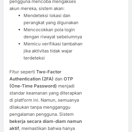
pengguna mencoba mengakses
akun mereka, sistem akan:
Mendeteksi lokasi dan
perangkat yang digunakan
Mencocokkan pola login
dengan riwayat sebelumnya
Memicu verifikasi tambahan
jika aktivitas tidak wajar
terdeteksi
Fitur seperti
Two-Factor
Authentication (2FA)
dan
OTP
(One-Time Password)
menjadi
standar keamanan yang diterapkan
di platform ini. Namun, semuanya
dilakukan tanpa mengganggu
pengalaman pengguna. Sistem
bekerja secara diam-diam namun
aktif
, memastikan bahwa hanya