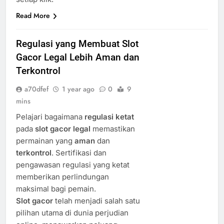
Read More
Regulasi yang Membuat Slot
Gacor Legal Lebih Aman dan
Terkontrol
a70dfef
1 year ago
0
9
mins
Pelajari bagaimana
regulasi ketat
pada
slot gacor legal
memastikan
permainan yang
aman
dan
terkontrol
. Sertifikasi dan
pengawasan regulasi yang ketat
memberikan perlindungan
maksimal bagi pemain.
Slot gacor
telah menjadi salah satu
pilihan utama di dunia perjudian