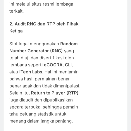
ini melalui situs resmi lembaga
terkait.
2.
Audit RNG dan RTP oleh Pihak
Ketiga
Slot legal menggunakan
Random
Number Generator (RNG)
yang
telah diuji dan disertifikasi oleh
lembaga seperti
eCOGRA
,
GLI
,
atau
iTech Labs
. Hal ini menjamin
bahwa hasil permainan benar-
benar acak dan tidak dimanipulasi.
Selain itu,
Return to Player (RTP)
juga diaudit dan dipublikasikan
secara terbuka, sehingga pemain
tahu peluang statistik untuk
menang dalam jangka panjang.