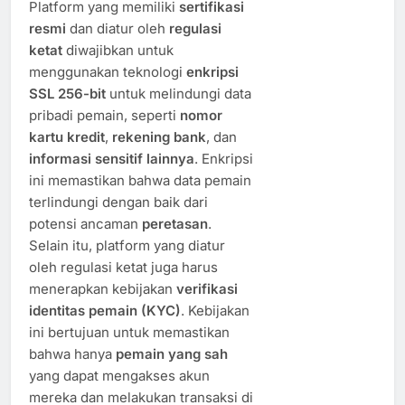
Platform yang memiliki
sertifikasi
resmi
dan diatur oleh
regulasi
ketat
diwajibkan untuk
menggunakan teknologi
enkripsi
SSL 256-bit
untuk melindungi data
pribadi pemain, seperti
nomor
kartu kredit
,
rekening bank
, dan
informasi sensitif lainnya
. Enkripsi
ini memastikan bahwa data pemain
terlindungi dengan baik dari
potensi ancaman
peretasan
.
Selain itu, platform yang diatur
oleh regulasi ketat juga harus
menerapkan kebijakan
verifikasi
identitas pemain (KYC)
. Kebijakan
ini bertujuan untuk memastikan
bahwa hanya
pemain yang sah
yang dapat mengakses akun
mereka dan melakukan transaksi di