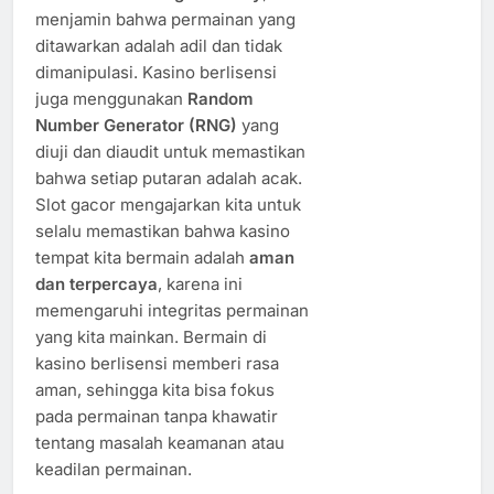
menjamin bahwa permainan yang
ditawarkan adalah adil dan tidak
dimanipulasi. Kasino berlisensi
juga menggunakan
Random
Number Generator (RNG)
yang
diuji dan diaudit untuk memastikan
bahwa setiap putaran adalah acak.
Slot gacor mengajarkan kita untuk
selalu memastikan bahwa kasino
tempat kita bermain adalah
aman
dan terpercaya
, karena ini
memengaruhi integritas permainan
yang kita mainkan. Bermain di
kasino berlisensi memberi rasa
aman, sehingga kita bisa fokus
pada permainan tanpa khawatir
tentang masalah keamanan atau
keadilan permainan.