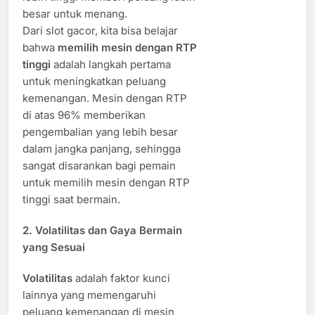
besar untuk menang.
Dari slot gacor, kita bisa belajar
bahwa
memilih mesin dengan RTP
tinggi
adalah langkah pertama
untuk meningkatkan peluang
kemenangan. Mesin dengan RTP
di atas 96% memberikan
pengembalian yang lebih besar
dalam jangka panjang, sehingga
sangat disarankan bagi pemain
untuk memilih mesin dengan RTP
tinggi saat bermain.
2.
Volatilitas dan Gaya Bermain
yang Sesuai
Volatilitas
adalah faktor kunci
lainnya yang memengaruhi
peluang kemenangan di mesin