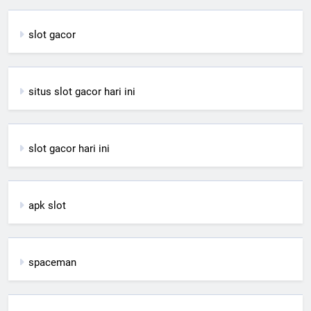
slot gacor
situs slot gacor hari ini
slot gacor hari ini
apk slot
spaceman