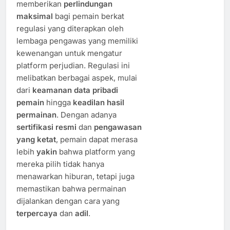
memberikan
perlindungan
maksimal
bagi pemain berkat
regulasi yang diterapkan oleh
lembaga pengawas yang memiliki
kewenangan untuk mengatur
platform perjudian. Regulasi ini
melibatkan berbagai aspek, mulai
dari
keamanan data pribadi
pemain
hingga
keadilan hasil
permainan
. Dengan adanya
sertifikasi resmi
dan
pengawasan
yang ketat
, pemain dapat merasa
lebih
yakin
bahwa platform yang
mereka pilih tidak hanya
menawarkan hiburan, tetapi juga
memastikan bahwa permainan
dijalankan dengan cara yang
terpercaya
dan
adil
.