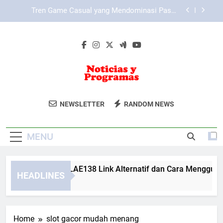
Skip
Gaming
Login Tiara4D dan Cara Memastikan Akun Tetap
to
Aman Saat Akses
content
Perkembangan Teknologi Gaming dalam Industri
Esports: Dari Hobi Digital Menjadi Kompetisi
Global
Mengenal Fungsi LAE138 Link Alternatif dan Cara
Menggunakannya
Tren Game Casual yang Mendominasi Pasar:
Rahasia Sukses Genre Paling Populer di Mobile
Noticias Y
Gaming
Dapatkan Berita Terbaru Dan Acara TV
Login Tiara4D dan Cara Memastikan Akun Tetap
NEWSLETTER
RANDOM NEWS
Aman Saat Akses
Programas
Favorit Di Noticias Y Programas.
Perkembangan Teknologi Gaming dalam Industri
Esports: Dari Hobi Digital Menjadi Kompetisi
MENU
Global
ngenal Fungsi LAE138 Link Alternatif dan Cara Menggunakan
HEADLINES
onths Ago
Home
slot gacor mudah menang