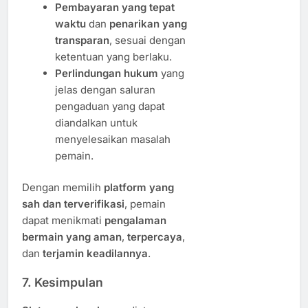
Pembayaran yang tepat
waktu
dan
penarikan yang
transparan
, sesuai dengan
ketentuan yang berlaku.
Perlindungan hukum
yang
jelas dengan saluran
pengaduan yang dapat
diandalkan untuk
menyelesaikan masalah
pemain.
Dengan memilih
platform yang
sah dan terverifikasi
, pemain
dapat menikmati
pengalaman
bermain yang aman
,
terpercaya
,
dan
terjamin keadilannya
.
7. Kesimpulan