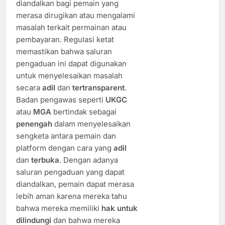
diandalkan bagi pemain yang
merasa dirugikan atau mengalami
masalah terkait permainan atau
pembayaran. Regulasi ketat
memastikan bahwa saluran
pengaduan ini dapat digunakan
untuk menyelesaikan masalah
secara
adil
dan
tertransparent
.
Badan pengawas seperti
UKGC
atau
MGA
bertindak sebagai
penengah
dalam menyelesaikan
sengketa antara pemain dan
platform dengan cara yang
adil
dan
terbuka
. Dengan adanya
saluran pengaduan yang dapat
diandalkan, pemain dapat merasa
lebih aman karena mereka tahu
bahwa mereka memiliki
hak untuk
dilindungi
dan bahwa mereka