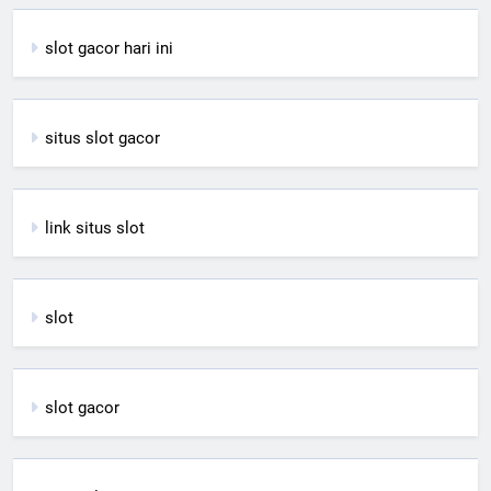
slot gacor hari ini
situs slot gacor
link situs slot
slot
slot gacor