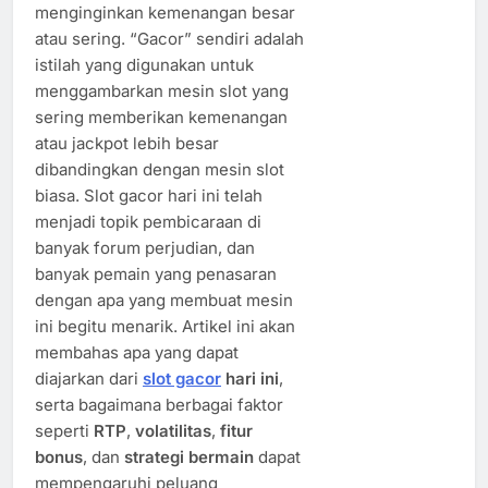
menginginkan kemenangan besar
atau sering. “Gacor” sendiri adalah
istilah yang digunakan untuk
menggambarkan mesin slot yang
sering memberikan kemenangan
atau jackpot lebih besar
dibandingkan dengan mesin slot
biasa. Slot gacor hari ini telah
menjadi topik pembicaraan di
banyak forum perjudian, dan
banyak pemain yang penasaran
dengan apa yang membuat mesin
ini begitu menarik. Artikel ini akan
membahas apa yang dapat
diajarkan dari
slot gacor
hari ini
,
serta bagaimana berbagai faktor
seperti
RTP
,
volatilitas
,
fitur
bonus
, dan
strategi bermain
dapat
mempengaruhi peluang