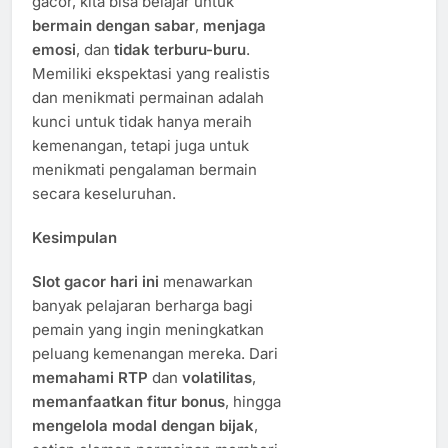
gacor, kita bisa belajar untuk
bermain dengan sabar
,
menjaga
emosi
, dan
tidak terburu-buru
.
Memiliki ekspektasi yang realistis
dan menikmati permainan adalah
kunci untuk tidak hanya meraih
kemenangan, tetapi juga untuk
menikmati pengalaman bermain
secara keseluruhan.
Kesimpulan
Slot gacor hari ini
menawarkan
banyak pelajaran berharga bagi
pemain yang ingin meningkatkan
peluang kemenangan mereka. Dari
memahami RTP
dan
volatilitas
,
memanfaatkan fitur bonus
, hingga
mengelola modal dengan bijak
,