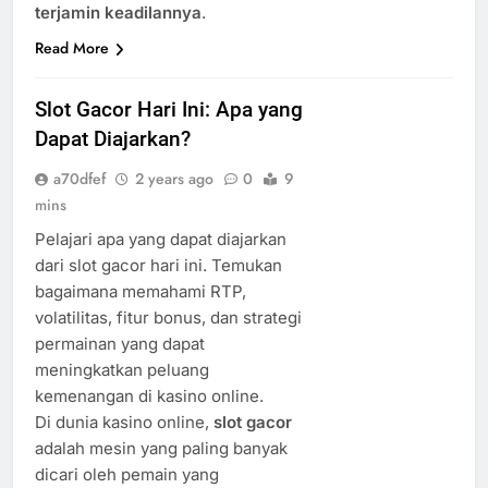
terjamin keadilannya
.
Read More
Slot Gacor Hari Ini: Apa yang
Dapat Diajarkan?
a70dfef
2 years ago
0
9
mins
Pelajari apa yang dapat diajarkan
dari slot gacor hari ini. Temukan
bagaimana memahami RTP,
volatilitas, fitur bonus, dan strategi
permainan yang dapat
meningkatkan peluang
kemenangan di kasino online.
Di dunia kasino online,
slot gacor
adalah mesin yang paling banyak
dicari oleh pemain yang