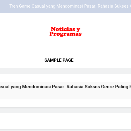
Tren Game Casual yang Mendominasi Pasar: Rahasia Sukses G
Login Tiara4D dan Cara Me
Perkembangan Teknologi Gaming dalam Industri Esports: Dari 
icias Y Programas
Mengenal Fungsi LAE138 Lin
erita Terbaru Dan Acara TV Favorit Di Noticias Y Programas.
Tren Game Casual yang Mendominasi Pasar: Rahasia Sukses G
SAMPLE PAGE
Login Tiara4D dan Cara Me
Perkembangan Teknologi Gaming dalam Industri Esports: Dari 
endominasi Pasar: Rahasia Sukses Genre Paling Populer di 