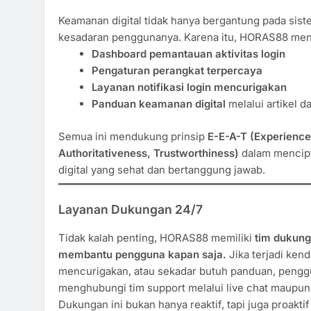
Keamanan digital tidak hanya bergantung pada siste
kesadaran penggunanya. Karena itu, HORAS88 men
Dashboard pemantauan aktivitas login
Pengaturan perangkat terpercaya
Layanan notifikasi login mencurigakan
Panduan keamanan digital
melalui artikel d
Semua ini mendukung prinsip
E-E-A-T (Experience
Authoritativeness, Trustworthiness)
dalam mencipt
digital yang sehat dan bertanggung jawab.
Layanan Dukungan 24/7
Tidak kalah penting, HORAS88 memiliki
tim dukung
membantu pengguna kapan saja.
Jika terjadi kenda
mencurigakan, atau sekadar butuh panduan, pengg
menghubungi tim support melalui live chat maupun
Dukungan ini bukan hanya reaktif, tapi juga proak