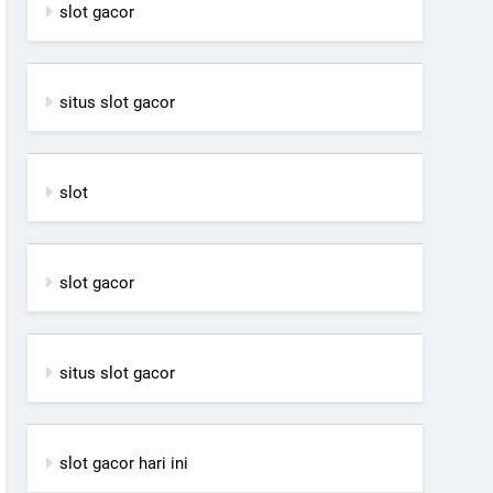
slot gacor
situs slot gacor
slot
slot gacor
situs slot gacor
slot gacor hari ini