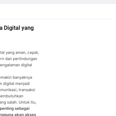
 Digital yang
tal yang aman, cepat,
ern dan perlindungan
engalaman digital
semakin banyaknya
n digital menjadi
munikasi, transaksi
a membutuhkan
ng salah. Untuk itu,
penting sebagai
engguna akan akses