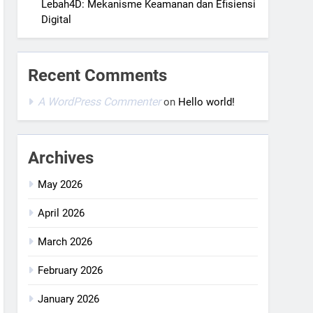
Lebah4D: Mekanisme Keamanan dan Efisiensi
Digital
Recent Comments
A WordPress Commenter
on
Hello world!
Archives
May 2026
April 2026
March 2026
February 2026
January 2026