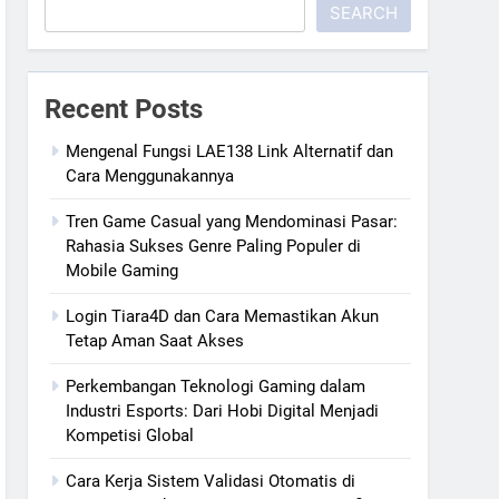
SEARCH
Recent Posts
Mengenal Fungsi LAE138 Link Alternatif dan
Cara Menggunakannya
Tren Game Casual yang Mendominasi Pasar:
Rahasia Sukses Genre Paling Populer di
Mobile Gaming
Login Tiara4D dan Cara Memastikan Akun
Tetap Aman Saat Akses
Perkembangan Teknologi Gaming dalam
Industri Esports: Dari Hobi Digital Menjadi
Kompetisi Global
Cara Kerja Sistem Validasi Otomatis di