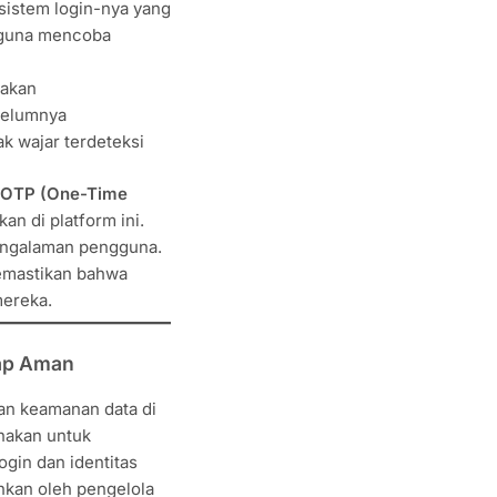
sistem login-nya yang
guna mencoba
nakan
belumnya
ak wajar terdeteksi
OTP (One-Time
n di platform ini.
engalaman pengguna.
emastikan bahwa
ereka.
tap Aman
an keamanan data di
nakan untuk
ogin dan identitas
hkan oleh pengelola