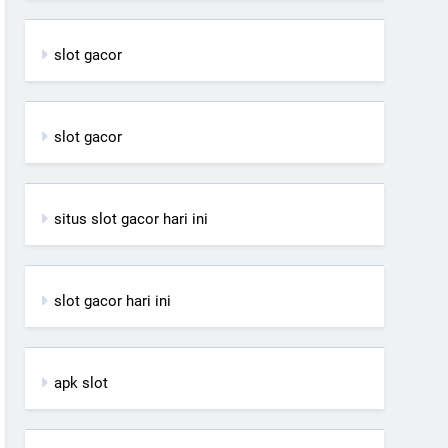
slot gacor
slot gacor
situs slot gacor hari ini
slot gacor hari ini
apk slot