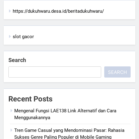
https://dukuhwaru.desa.id/beritadukuhwaru/
slot gacor
Search
SEARCH
Recent Posts
Mengenal Fungsi LAE138 Link Alternatif dan Cara
Menggunakannya
Tren Game Casual yang Mendominasi Pasar: Rahasia
Sukses Genre Paling Populer di Mobile Gaming