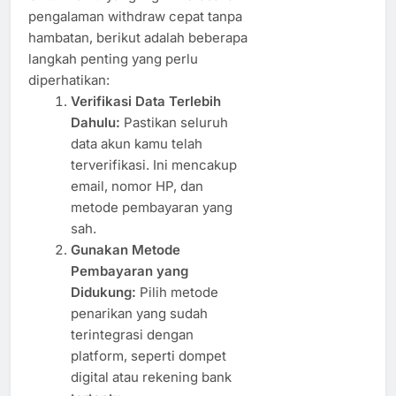
pengalaman withdraw cepat tanpa
hambatan, berikut adalah beberapa
langkah penting yang perlu
diperhatikan:
Verifikasi Data Terlebih
Dahulu:
Pastikan seluruh
data akun kamu telah
terverifikasi. Ini mencakup
email, nomor HP, dan
metode pembayaran yang
sah.
Gunakan Metode
Pembayaran yang
Didukung:
Pilih metode
penarikan yang sudah
terintegrasi dengan
platform, seperti dompet
digital atau rekening bank