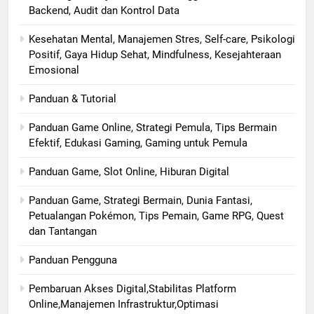
Backend, Audit dan Kontrol Data
Kesehatan Mental, Manajemen Stres, Self-care, Psikologi
Positif, Gaya Hidup Sehat, Mindfulness, Kesejahteraan
Emosional
Panduan & Tutorial
Panduan Game Online, Strategi Pemula, Tips Bermain
Efektif, Edukasi Gaming, Gaming untuk Pemula
Panduan Game, Slot Online, Hiburan Digital
Panduan Game, Strategi Bermain, Dunia Fantasi,
Petualangan Pokémon, Tips Pemain, Game RPG, Quest
dan Tantangan
Panduan Pengguna
Pembaruan Akses Digital,Stabilitas Platform
Online,Manajemen Infrastruktur,Optimasi