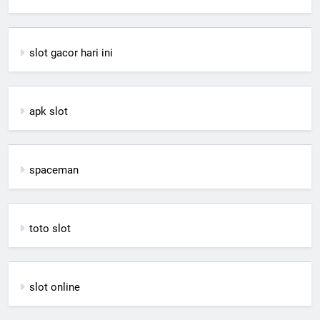
slot gacor hari ini
apk slot
spaceman
toto slot
slot online