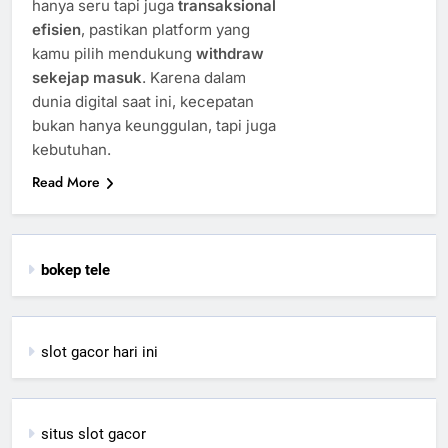
hanya seru tapi juga
transaksional
efisien
, pastikan platform yang
kamu pilih mendukung
withdraw
sekejap masuk
. Karena dalam
dunia digital saat ini, kecepatan
bukan hanya keunggulan, tapi juga
kebutuhan.
Read More
bokep tele
slot gacor hari ini
situs slot gacor