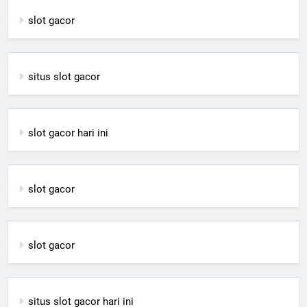
slot gacor
situs slot gacor
slot gacor hari ini
slot gacor
slot gacor
situs slot gacor hari ini