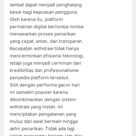
lambat dapat menjadi penghalang
besar bagi kepuasan pengguna.
Oleh karena itu, platform
permainan digital berlomba-lomba
menawarkan proses penarikan
yang cepat, aman, dan transparan.
Kecepatan withdraw tidak hanya
mencerminkan efisiensi teknologi,
tetapi juga menjadi cerminan dari
kredibilitas dan profesionalisme
penyedia platform tersebut.
Slot dengan performa gacor hari
ini semakin populer karena
dikombinasikan dengan sistem
withdraw yang instan. Ini
menciptakan pengalaman yang
mulus dari awal bermain hingga
akhir penarikan. Tidak ada lagi
istilah menunggu berjam-jam atau