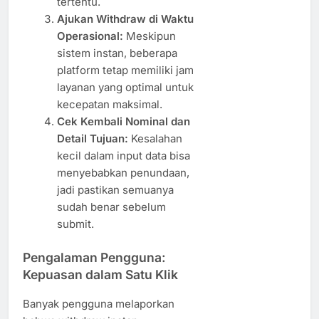
tertentu.
Ajukan Withdraw di Waktu
Operasional:
Meskipun
sistem instan, beberapa
platform tetap memiliki jam
layanan yang optimal untuk
kecepatan maksimal.
Cek Kembali Nominal dan
Detail Tujuan:
Kesalahan
kecil dalam input data bisa
menyebabkan penundaan,
jadi pastikan semuanya
sudah benar sebelum
submit.
Pengalaman Pengguna:
Kepuasan dalam Satu Klik
Banyak pengguna melaporkan