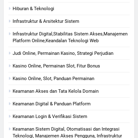
Hiburan & Teknologi
Infrastruktur & Arsitektur Sistem
Infrastruktur Digital,Stabilitas Sistem Akses,Manajemen
Platform Online,Keandalan Teknologi Web
Judi Online, Permainan Kasino, Strategi Perjudian
Kasino Online, Permainan Slot, Fitur Bonus
Kasino Online, Slot, Panduan Permainan
Keamanan Akses dan Tata Kelola Domain
Keamanan Digital & Panduan Platform
Keamanan Login & Verifikasi Sistem
Keamanan Sistem Digital, Otomatisasi dan Integrasi
Teknologi, Manajemen Akses Pengguna, Infrastruktur