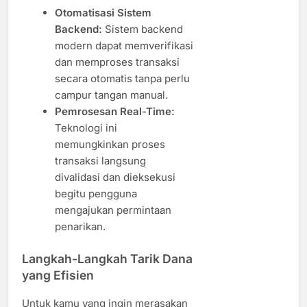
Otomatisasi Sistem
Backend:
Sistem backend
modern dapat memverifikasi
dan memproses transaksi
secara otomatis tanpa perlu
campur tangan manual.
Pemrosesan Real-Time:
Teknologi ini
memungkinkan proses
transaksi langsung
divalidasi dan dieksekusi
begitu pengguna
mengajukan permintaan
penarikan.
Langkah-Langkah Tarik Dana
yang Efisien
Untuk kamu yang ingin merasakan