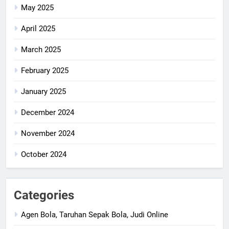
May 2025
April 2025
March 2025
February 2025
January 2025
December 2024
November 2024
October 2024
Categories
Agen Bola, Taruhan Sepak Bola, Judi Online