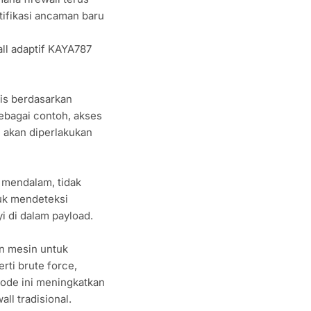
tifikasi ancaman baru
ll adaptif KAYA787
is berdasarkan
Sebagai contoh, akses
h akan diperlakukan
 mendalam, tidak
tuk mendeteksi
i di dalam payload.
n mesin untuk
rti brute force,
tode ini meningkatkan
ll tradisional.