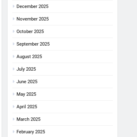
December 2025
November 2025
October 2025
September 2025
August 2025
July 2025
June 2025
May 2025
April 2025
March 2025
February 2025