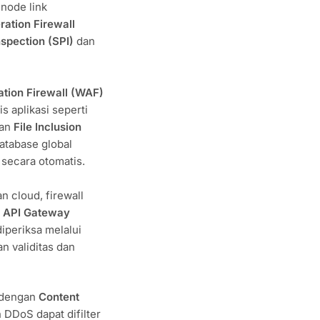
 node link
ation Firewall
nspection (SPI)
dan
tion Firewall (WAF)
 aplikasi seperti
dan
File Inclusion
atabase global
secara otomatis.
n cloud, firewall
i
API Gateway
iperiksa melalui
n validitas dan
a dengan
Content
 DDoS dapat difilter