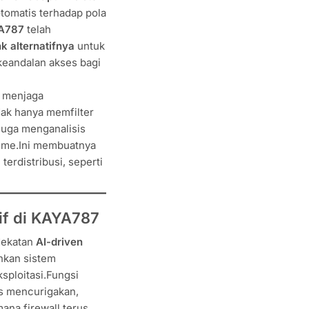
tomatis terhadap pola
A787
telah
nk alternatifnya
untuk
keandalan akses bagi
m menjaga
ak hanya memfilter
i juga menganalisis
-time.Ini membuatnya
 terdistribusi, seperti
if di KAYA787
dekatan
AI-driven
nkan sistem
sploitasi.Fungsi
as mencurigakan,
 mana firewall terus