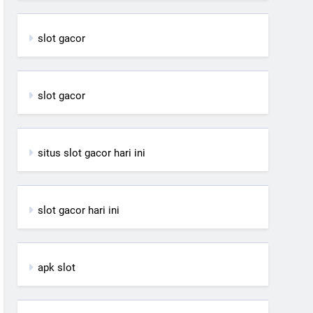
slot gacor
slot gacor
situs slot gacor hari ini
slot gacor hari ini
apk slot