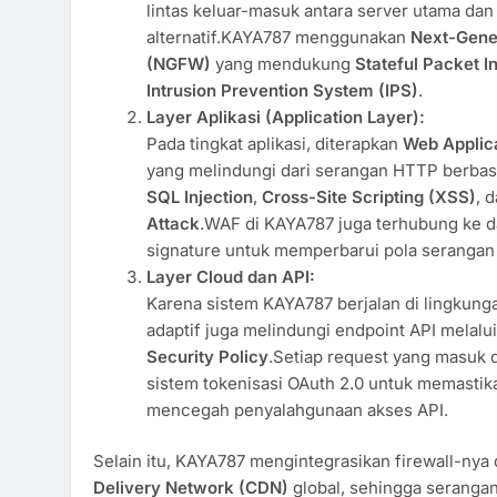
lintas keluar-masuk antara server utama dan
alternatif.KAYA787 menggunakan
Next-Gener
(NGFW)
yang mendukung
Stateful Packet I
Intrusion Prevention System (IPS)
.
Layer Aplikasi (Application Layer):
Pada tingkat aplikasi, diterapkan
Web Applica
yang melindungi dari serangan HTTP berbasis
SQL Injection
,
Cross-Site Scripting (XSS)
, 
Attack
.WAF di KAYA787 juga terhubung ke d
signature untuk memperbarui pola serangan 
Layer Cloud dan API:
Karena sistem KAYA787 berjalan di lingkunga
adaptif juga melindungi endpoint API melalu
Security Policy
.Setiap request yang masuk d
sistem tokenisasi OAuth 2.0 untuk memastika
mencegah penyalahgunaan akses API.
Selain itu, KAYA787 mengintegrasikan firewall-ny
Delivery Network (CDN)
global, sehingga serangan