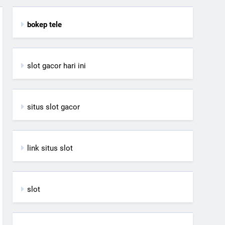
bokep tele
slot gacor hari ini
situs slot gacor
link situs slot
slot