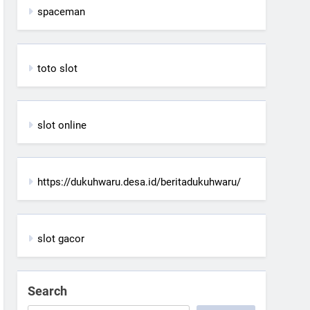
spaceman
toto slot
slot online
https://dukuhwaru.desa.id/beritadukuhwaru/
slot gacor
Search