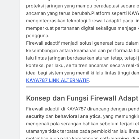
proteksi jaringan yang mampu beradaptasi secara o
ancaman yang terus berubah.Platform seperti
KAY
mengintegrasikan teknologi firewall adaptif pada
li
memperkuat pertahanan digital sekaligus menjaga 
pengguna.
Firewall adaptif menjadi solusi generasi baru dala
keseimbangan antara keamanan dan performa.Ia tid
lalu lintas jaringan berdasarkan aturan tetap, tetap
konteks, perilaku, serta tren ancaman secara real
ideal bagi sistem yang memiliki lalu lintas tinggi dan
KAYA787 LINK ALTERNATIF
.
Konsep dan Fungsi Firewall Adapt
Firewall adaptif di KAYA787 dirancang dengan pen
security
dan
behavioral analytics
, yang memungki
mengenali pola serangan bahkan sebelum terjadi ek
utamanya tidak terbatas pada pemblokiran lalu lint
melainkan juga pada kemampuan
self-learning
, di