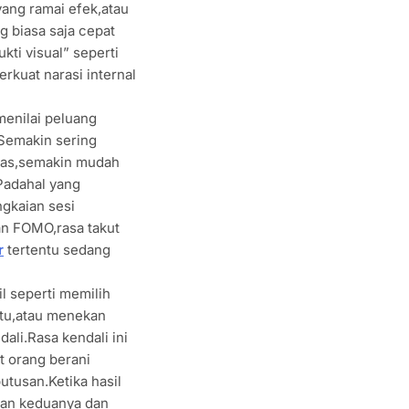
ng ramai efek,atau
g biasa saja cepat
ukti visual” seperti
kuat narasi internal
 menilai peluang
Semakin sering
tas,semakin mudah
Padahal yang
gkaian sesi
an FOMO,rasa takut
r
tertentu sedang
il seperti memilih
tu,atau menekan
ali.Rasa kendali ini
 orang berani
tusan.Ketika hasil
tkan keduanya dan