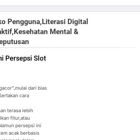
o Pengguna,Literasi Digital
aktif,Kesehatan Mental &
Keputusan
i Persepsi Slot
gacor”,mulai dari bias
Sertakan cara
an terasa lebih
an fitur,atau
amun persepsi ini
istem acak berbasis