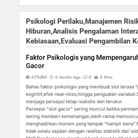
Psikologi Perilaku,Manajemen Risik
Hiburan,Analisis Pengalaman Inter
Kebiasaan,Evaluasi Pengambilan 
Faktor Psikologis yang Mempengaruh
Gacor
A70dfef
6 Months Ago
0
8 Mins
Bahas faktor psikologis yang membuat slot terasa “
kognitif,efek near-miss,hingga penguatan variabel.
menjaga persepsi tetap realistis dan terukur.
Persepsi “slot gacor” sering muncul ketika permain
sering memberi kemenangan,lebih ramai memunculk
menghadirkan momen yang tampak “hampir kena”.N
tidak selalu sejalan dengan realitas statistik dari s