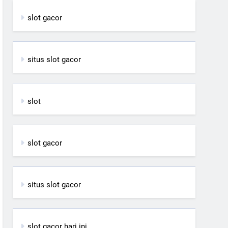
slot gacor
situs slot gacor
slot
slot gacor
situs slot gacor
slot gacor hari ini