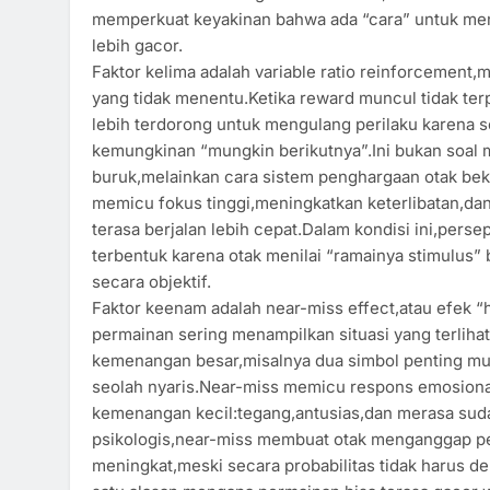
memperkuat keyakinan bahwa ada “cara” untuk m
lebih gacor.
Faktor kelima adalah variable ratio reinforcement
yang tidak menentu.Ketika reward muncul tidak terp
lebih terdorong untuk mengulang perilaku karena s
kemungkinan “mungkin berikutnya”.Ini bukan soal m
buruk,melainkan cara sistem penghargaan otak bek
memicu fokus tinggi,meningkatkan keterlibatan,d
terasa berjalan lebih cepat.Dalam kondisi ini,pers
terbentuk karena otak menilai “ramainya stimulus” b
secara objektif.
Faktor keenam adalah near-miss effect,atau efek “
permainan sering menampilkan situasi yang terliha
kemenangan besar,misalnya dua simbol penting mu
seolah nyaris.Near-miss memicu respons emosiona
kemenangan kecil:tegang,antusias,dan merasa sud
psikologis,near-miss membuat otak menganggap p
meningkat,meski secara probabilitas tidak harus dem