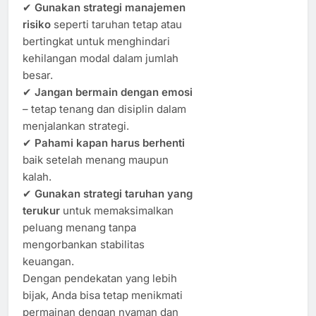
✔
Gunakan strategi manajemen
risiko
seperti taruhan tetap atau
bertingkat untuk menghindari
kehilangan modal dalam jumlah
besar.
✔
Jangan bermain dengan emosi
– tetap tenang dan disiplin dalam
menjalankan strategi.
✔
Pahami kapan harus berhenti
baik setelah menang maupun
kalah.
✔
Gunakan strategi taruhan yang
terukur
untuk memaksimalkan
peluang menang tanpa
mengorbankan stabilitas
keuangan.
Dengan pendekatan yang lebih
bijak, Anda bisa tetap menikmati
permainan dengan nyaman dan