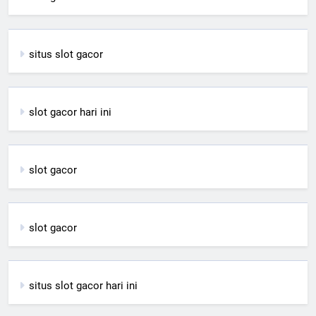
situs slot gacor
slot gacor hari ini
slot gacor
slot gacor
situs slot gacor hari ini