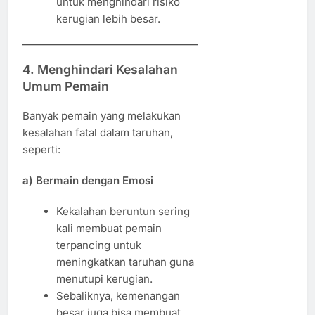
untuk menghindari risiko
kerugian lebih besar.
4. Menghindari Kesalahan
Umum Pemain
Banyak pemain yang melakukan
kesalahan fatal dalam taruhan,
seperti:
a) Bermain dengan Emosi
Kekalahan beruntun sering
kali membuat pemain
terpancing untuk
meningkatkan taruhan guna
menutupi kerugian.
Sebaliknya, kemenangan
besar juga bisa membuat