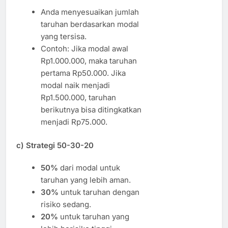
Anda menyesuaikan jumlah
taruhan berdasarkan modal
yang tersisa.
Contoh: Jika modal awal
Rp1.000.000, maka taruhan
pertama Rp50.000. Jika
modal naik menjadi
Rp1.500.000, taruhan
berikutnya bisa ditingkatkan
menjadi Rp75.000.
c) Strategi 50-30-20
50%
dari modal untuk
taruhan yang lebih aman.
30%
untuk taruhan dengan
risiko sedang.
20%
untuk taruhan yang