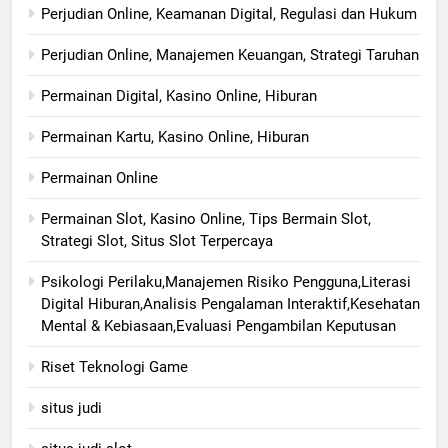
Perjudian Online, Keamanan Digital, Regulasi dan Hukum
Perjudian Online, Manajemen Keuangan, Strategi Taruhan
Permainan Digital, Kasino Online, Hiburan
Permainan Kartu, Kasino Online, Hiburan
Permainan Online
Permainan Slot, Kasino Online, Tips Bermain Slot,
Strategi Slot, Situs Slot Terpercaya
Psikologi Perilaku,Manajemen Risiko Pengguna,Literasi
Digital Hiburan,Analisis Pengalaman Interaktif,Kesehatan
Mental & Kebiasaan,Evaluasi Pengambilan Keputusan
Riset Teknologi Game
situs judi