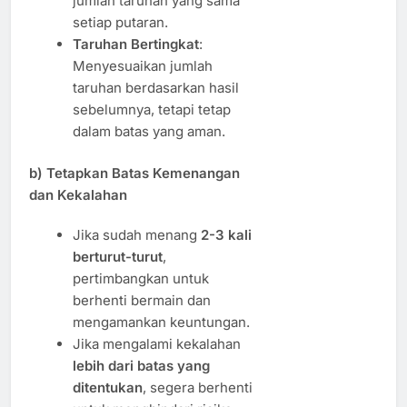
jumlah taruhan yang sama
setiap putaran.
Taruhan Bertingkat
:
Menyesuaikan jumlah
taruhan berdasarkan hasil
sebelumnya, tetapi tetap
dalam batas yang aman.
b) Tetapkan Batas Kemenangan
dan Kekalahan
Jika sudah menang
2-3 kali
berturut-turut
,
pertimbangkan untuk
berhenti bermain dan
mengamankan keuntungan.
Jika mengalami kekalahan
lebih dari batas yang
ditentukan
, segera berhenti