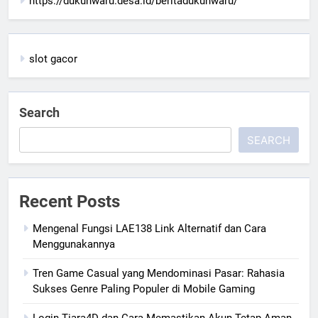
https://dukuhwaru.desa.id/beritadukuhwaru/
slot gacor
Search
SEARCH
Recent Posts
Mengenal Fungsi LAE138 Link Alternatif dan Cara
Menggunakannya
Tren Game Casual yang Mendominasi Pasar: Rahasia
Sukses Genre Paling Populer di Mobile Gaming