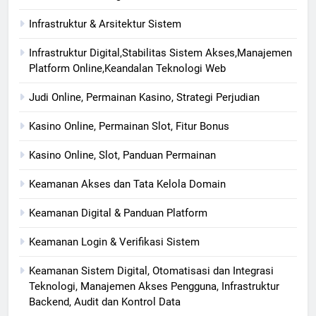
Infrastruktur & Arsitektur Sistem
Infrastruktur Digital,Stabilitas Sistem Akses,Manajemen
Platform Online,Keandalan Teknologi Web
Judi Online, Permainan Kasino, Strategi Perjudian
Kasino Online, Permainan Slot, Fitur Bonus
Kasino Online, Slot, Panduan Permainan
Keamanan Akses dan Tata Kelola Domain
Keamanan Digital & Panduan Platform
Keamanan Login & Verifikasi Sistem
Keamanan Sistem Digital, Otomatisasi dan Integrasi
Teknologi, Manajemen Akses Pengguna, Infrastruktur
Backend, Audit dan Kontrol Data