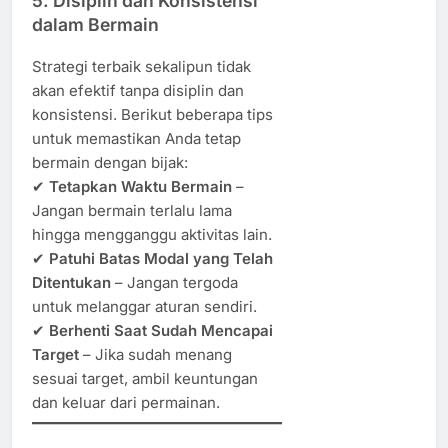
5. Disiplin dan Konsistensi
dalam Bermain
Strategi terbaik sekalipun tidak
akan efektif tanpa disiplin dan
konsistensi. Berikut beberapa tips
untuk memastikan Anda tetap
bermain dengan bijak:
✔
Tetapkan Waktu Bermain
–
Jangan bermain terlalu lama
hingga mengganggu aktivitas lain.
✔
Patuhi Batas Modal yang Telah
Ditentukan
– Jangan tergoda
untuk melanggar aturan sendiri.
✔
Berhenti Saat Sudah Mencapai
Target
– Jika sudah menang
sesuai target, ambil keuntungan
dan keluar dari permainan.