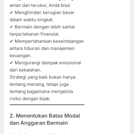
aman dan terukur, Anda bisa:
✔ Menghindari kerugian besar
dalam waktu singkat.
✔ Bermain dengan lebih santai
tanpa tekanan finansial.
✔ Mempertahankan keseimbangan
antara hiburan dan manajemen
keuangan.
✔ Mengurangi dampak emosional
dari kekalahan.
Strategi yang baik bukan hanya
tentang menang, tetapi juga
tentang bagaimana mengelola
risiko dengan bijak.
2. Menentukan Batas Modal
dan Anggaran Bermain