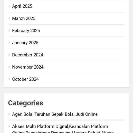
April 2025
March 2025
February 2025
January 2025
December 2024
November 2024
October 2024
Categories
Agen Bola, Taruhan Sepak Bola, Judi Online
Akses Multi Platform Digital,Keandalan Platform