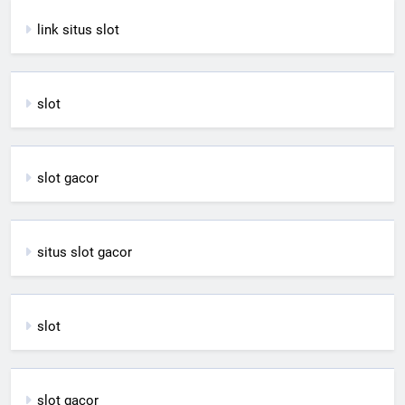
link situs slot
slot
slot gacor
situs slot gacor
slot
slot gacor