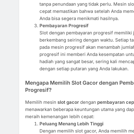
tanpa penundaan yang tidak perlu. Mesin s
cepat memastikan bahwa setelah Anda mem
Anda bisa segera menikmati hasilnya.
Pembayaran Progresif
Slot dengan pembayaran progresif memiliki 
berkembang seiring dengan waktu. Setiap t
pada mesin progresif akan menambah jumlah 
progresif ini memberi Anda kesempatan u
hadiah yang sangat besar, sering kali mencap
dengan setiap putaran yang Anda lakukan.
Mengapa Memilih Slot Gacor dengan Pemb
Progresif?
Memilih mesin
slot gacor
dengan
pembayaran cep
menawarkan beberapa keuntungan utama yang da
meraih kemenangan lebih cepat:
Peluang Menang Lebih Tinggi
Dengan memilih slot gacor, Anda memilih me