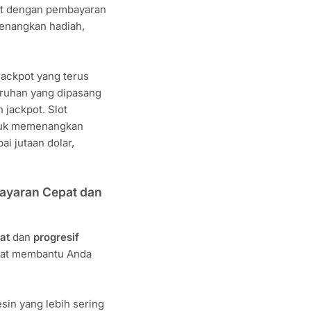
lot dengan pembayaran
enangkan hadiah,
jackpot yang terus
aruhan yang dipasang
jackpot. Slot
ntuk memenangkan
ai jutaan dolar,
ayaran Cepat dan
at
dan
progresif
pat membantu Anda
sin yang lebih sering