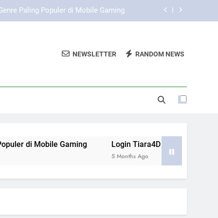
enre Paling Populer di Mobile Gaming
mastikan Akun Tetap Aman Saat Akses
Hobi Digital Menjadi Kompetisi Global
NEWSLETTER
RANDOM NEWS
k Alternatif dan Cara Menggunakannya
enre Paling Populer di Mobile Gaming
mastikan Akun Tetap Aman Saat Akses
Hobi Digital Menjadi Kompetisi Global
obile Gaming
Login Tiara4D dan Cara Memastikan Akun
5 Months Ago