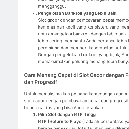
mengganggu.
Pengelolaan Bankroll yang Lebih Baik
Slot gacor dengan pembayaran cepat membe
kemenangan kecil yang konsisten, yang me
untuk mengelola bankroll dengan lebih bai
lebih sering membantu Anda bertahan lebih
permainan dan memberi kesempatan untuk b
Dengan pengelolaan bankroll yang bijak, And
memaksimalkan peluang menang lebih banya
Cara Menang Cepat di Slot Gacor dengan 
dan Progresif
Untuk memaksimalkan peluang kemenangan dan men
slot gacor dengan pembayaran cepat dan progresif,
beberapa tips yang bisa Anda terapkan:
Pilih Slot dengan RTP Tinggi
RTP (Return to Player)
adalah persentase y
berapa banyak dari total taruhan yang dikem