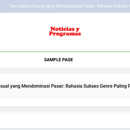
Tren Game Casual yang Mendominasi Pasar: Rahasia Sukses G
Login Tiara4D dan Cara Me
Perkembangan Teknologi Gaming dalam Industri Esports: Dari 
icias Y Programas
Mengenal Fungsi LAE138 Lin
erita Terbaru Dan Acara TV Favorit Di Noticias Y Programas.
Tren Game Casual yang Mendominasi Pasar: Rahasia Sukses G
SAMPLE PAGE
Login Tiara4D dan Cara Me
Perkembangan Teknologi Gaming dalam Industri Esports: Dari 
ndominasi Pasar: Rahasia Sukses Genre Paling Populer di M