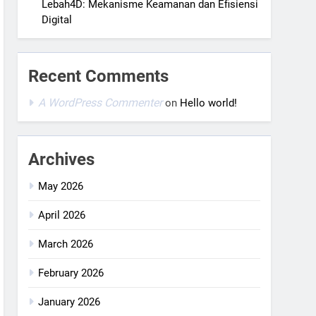
Lebah4D: Mekanisme Keamanan dan Efisiensi
Digital
Recent Comments
A WordPress Commenter
on
Hello world!
Archives
May 2026
April 2026
March 2026
February 2026
January 2026