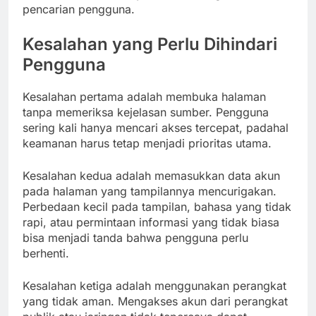
pencarian pengguna.
Kesalahan yang Perlu Dihindari
Pengguna
Kesalahan pertama adalah membuka halaman
tanpa memeriksa kejelasan sumber. Pengguna
sering kali hanya mencari akses tercepat, padahal
keamanan harus tetap menjadi prioritas utama.
Kesalahan kedua adalah memasukkan data akun
pada halaman yang tampilannya mencurigakan.
Perbedaan kecil pada tampilan, bahasa yang tidak
rapi, atau permintaan informasi yang tidak biasa
bisa menjadi tanda bahwa pengguna perlu
berhenti.
Kesalahan ketiga adalah menggunakan perangkat
yang tidak aman. Mengakses akun dari perangkat