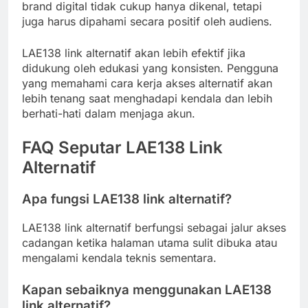
brand digital tidak cukup hanya dikenal, tetapi
juga harus dipahami secara positif oleh audiens.
LAE138 link alternatif akan lebih efektif jika
didukung oleh edukasi yang konsisten. Pengguna
yang memahami cara kerja akses alternatif akan
lebih tenang saat menghadapi kendala dan lebih
berhati-hati dalam menjaga akun.
FAQ Seputar LAE138 Link
Alternatif
Apa fungsi LAE138 link alternatif?
LAE138 link alternatif berfungsi sebagai jalur akses
cadangan ketika halaman utama sulit dibuka atau
mengalami kendala teknis sementara.
Kapan sebaiknya menggunakan LAE138
link alternatif?