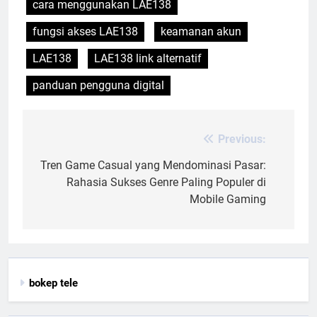
cara menggunakan LAE138
fungsi akses LAE138
keamanan akun
LAE138
LAE138 link alternatif
panduan pengguna digital
Previous:
Post
navigation
Tren Game Casual yang Mendominasi Pasar:
Rahasia Sukses Genre Paling Populer di
Mobile Gaming
bokep tele