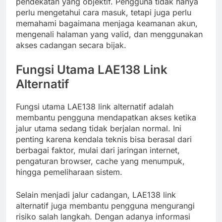
pendekatan yang objektif. Pengguna tidak hanya
perlu mengetahui cara masuk, tetapi juga perlu
memahami bagaimana menjaga keamanan akun,
mengenali halaman yang valid, dan menggunakan
akses cadangan secara bijak.
Fungsi Utama LAE138 Link
Alternatif
Fungsi utama LAE138 link alternatif adalah
membantu pengguna mendapatkan akses ketika
jalur utama sedang tidak berjalan normal. Ini
penting karena kendala teknis bisa berasal dari
berbagai faktor, mulai dari jaringan internet,
pengaturan browser, cache yang menumpuk,
hingga pemeliharaan sistem.
Selain menjadi jalur cadangan, LAE138 link
alternatif juga membantu pengguna mengurangi
risiko salah langkah. Dengan adanya informasi