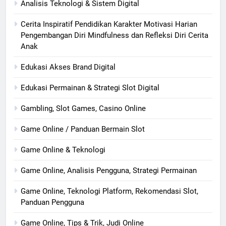
Analisis Teknologi & Sistem Digital
Cerita Inspiratif Pendidikan Karakter Motivasi Harian
Pengembangan Diri Mindfulness dan Refleksi Diri Cerita
Anak
Edukasi Akses Brand Digital
Edukasi Permainan & Strategi Slot Digital
Gambling, Slot Games, Casino Online
Game Online / Panduan Bermain Slot
Game Online & Teknologi
Game Online, Analisis Pengguna, Strategi Permainan
Game Online, Teknologi Platform, Rekomendasi Slot,
Panduan Pengguna
Game Online, Tips & Trik, Judi Online