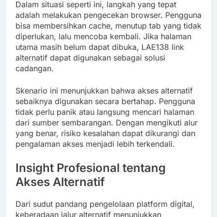
Dalam situasi seperti ini, langkah yang tepat
adalah melakukan pengecekan browser. Pengguna
bisa membersihkan cache, menutup tab yang tidak
diperlukan, lalu mencoba kembali. Jika halaman
utama masih belum dapat dibuka, LAE138 link
alternatif dapat digunakan sebagai solusi
cadangan.
Skenario ini menunjukkan bahwa akses alternatif
sebaiknya digunakan secara bertahap. Pengguna
tidak perlu panik atau langsung mencari halaman
dari sumber sembarangan. Dengan mengikuti alur
yang benar, risiko kesalahan dapat dikurangi dan
pengalaman akses menjadi lebih terkendali.
Insight Profesional tentang
Akses Alternatif
Dari sudut pandang pengelolaan platform digital,
keberadaan jalur alternatif menunjukkan