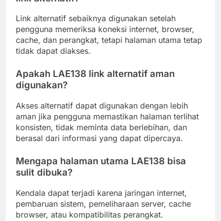
Link alternatif sebaiknya digunakan setelah
pengguna memeriksa koneksi internet, browser,
cache, dan perangkat, tetapi halaman utama tetap
tidak dapat diakses.
Apakah LAE138 link alternatif aman
digunakan?
Akses alternatif dapat digunakan dengan lebih
aman jika pengguna memastikan halaman terlihat
konsisten, tidak meminta data berlebihan, dan
berasal dari informasi yang dapat dipercaya.
Mengapa halaman utama LAE138 bisa
sulit dibuka?
Kendala dapat terjadi karena jaringan internet,
pembaruan sistem, pemeliharaan server, cache
browser, atau kompatibilitas perangkat.