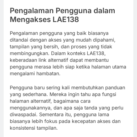
Pengalaman Pengguna dalam
Mengakses LAE138
Pengalaman pengguna yang baik biasanya
ditandai dengan akses yang mudah dipahami,
tampilan yang bersih, dan proses yang tidak
membingungkan. Dalam konteks LAE138,
keberadaan link alternatif dapat membantu
pengguna merasa lebih siap ketika halaman utama
mengalami hambatan.
Pengguna baru sering kali membutuhkan panduan
yang sederhana. Mereka ingin tahu apa fungsi
halaman alternatif, bagaimana cara
menggunakannya, dan apa saja tanda yang perlu
diwaspadai. Sementara itu, pengguna lama
biasanya lebih fokus pada kecepatan akses dan
konsistensi tampilan.