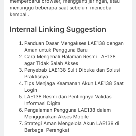
memperbarui browser, mengganti jaringan, atau
menunggu beberapa saat sebelum mencoba
kembali.
Internal Linking Suggestion
Panduan Dasar Mengakses LAE138 dengan
Aman untuk Pengguna Baru
Cara Mengenali Halaman Resmi LAE138
agar Tidak Salah Akses
Penyebab LAE138 Sulit Dibuka dan Solusi
Praktisnya
Tips Menjaga Keamanan Akun LAE138 Saat
Login
LAE138 Resmi dan Pentingnya Validasi
Informasi Digital
Pengalaman Pengguna LAE138 dalam
Menggunakan Akses Mobile
Strategi Aman Mengelola Akun LAE138 di
Berbagai Perangkat