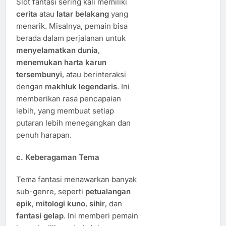
Slot fantasi sering kali memiliki
cerita
atau
latar belakang
yang
menarik. Misalnya, pemain bisa
berada dalam perjalanan untuk
menyelamatkan dunia
,
menemukan harta karun
tersembunyi
, atau berinteraksi
dengan
makhluk legendaris
. Ini
memberikan rasa pencapaian
lebih, yang membuat setiap
putaran lebih menegangkan dan
penuh harapan.
c. Keberagaman Tema
Tema fantasi menawarkan banyak
sub-genre, seperti
petualangan
epik
,
mitologi kuno
,
sihir
, dan
fantasi gelap
. Ini memberi pemain