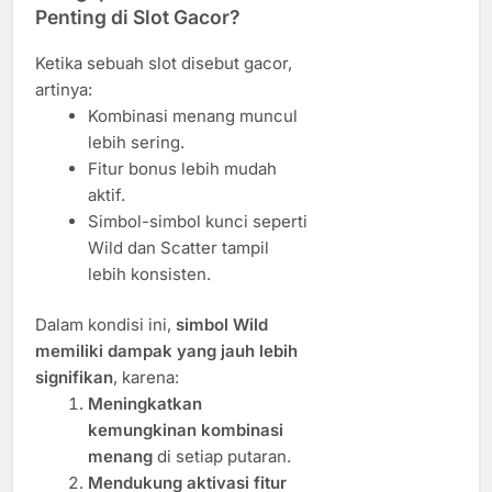
Penting di Slot Gacor?
Ketika sebuah slot disebut gacor,
artinya:
Kombinasi menang muncul
lebih sering.
Fitur bonus lebih mudah
aktif.
Simbol-simbol kunci seperti
Wild dan Scatter tampil
lebih konsisten.
Dalam kondisi ini,
simbol Wild
memiliki dampak yang jauh lebih
signifikan
, karena:
Meningkatkan
kemungkinan kombinasi
menang
di setiap putaran.
Mendukung aktivasi fitur