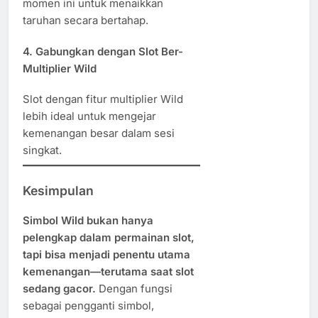
momen ini untuk menaikkan
taruhan secara bertahap.
4.
Gabungkan dengan Slot Ber-
Multiplier Wild
Slot dengan fitur multiplier Wild
lebih ideal untuk mengejar
kemenangan besar dalam sesi
singkat.
Kesimpulan
Simbol Wild bukan hanya
pelengkap dalam permainan slot,
tapi bisa menjadi penentu utama
kemenangan—terutama saat slot
sedang gacor.
Dengan fungsi
sebagai pengganti simbol,