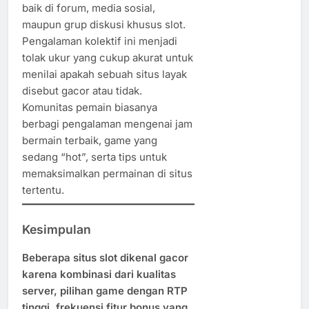
baik di forum, media sosial,
maupun grup diskusi khusus slot.
Pengalaman kolektif ini menjadi
tolak ukur yang cukup akurat untuk
menilai apakah sebuah situs layak
disebut gacor atau tidak.
Komunitas pemain biasanya
berbagi pengalaman mengenai jam
bermain terbaik, game yang
sedang “hot”, serta tips untuk
memaksimalkan permainan di situs
tertentu.
Kesimpulan
Beberapa situs slot dikenal gacor
karena kombinasi dari kualitas
server, pilihan game dengan RTP
tinggi, frekuensi fitur bonus yang