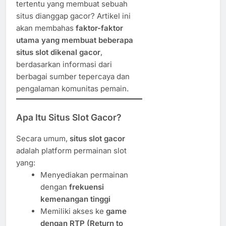
tertentu yang membuat sebuah
situs dianggap gacor? Artikel ini
akan membahas
faktor-faktor
utama yang membuat beberapa
situs slot dikenal gacor
,
berdasarkan informasi dari
berbagai sumber tepercaya dan
pengalaman komunitas pemain.
Apa Itu Situs Slot Gacor?
Secara umum,
situs slot gacor
adalah platform permainan slot
yang:
Menyediakan permainan
dengan
frekuensi
kemenangan tinggi
Memiliki akses ke
game
dengan RTP (Return to