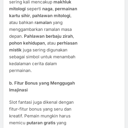
sering kali mencakup
makhluk
mitologi
seperti
naga
,
permainan
kartu sihir
,
pahlawan mitologi
,
atau bahkan
ramalan
yang
menggambarkan ramalan masa
depan.
Pahlawan berbaju zirah
,
pohon kehidupan
, atau
perhiasan
mistik
juga sering digunakan
sebagai simbol untuk menambah
kedalaman cerita dalam
permainan.
b. Fitur Bonus yang Menggugah
Imajinasi
Slot fantasi juga dikenal dengan
fitur-fitur bonus yang seru dan
kreatif. Pemain mungkin harus
memicu
putaran gratis
yang