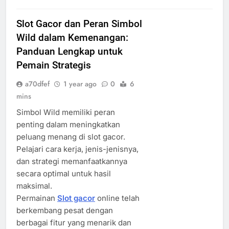
Slot Gacor dan Peran Simbol
Wild dalam Kemenangan:
Panduan Lengkap untuk
Pemain Strategis
a70dfef
1 year ago
0
6
mins
Simbol Wild memiliki peran
penting dalam meningkatkan
peluang menang di slot gacor.
Pelajari cara kerja, jenis-jenisnya,
dan strategi memanfaatkannya
secara optimal untuk hasil
maksimal.
Permainan
Slot gacor
online telah
berkembang pesat dengan
berbagai fitur yang menarik dan