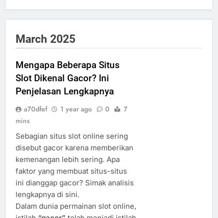
March 2025
Mengapa Beberapa Situs
Slot Dikenal Gacor? Ini
Penjelasan Lengkapnya
a70dfef
1 year ago
0
7
mins
Sebagian situs slot online sering
disebut gacor karena memberikan
kemenangan lebih sering. Apa
faktor yang membuat situs-situs
ini dianggap gacor? Simak analisis
lengkapnya di sini.
Dalam dunia permainan slot online,
istilah
“gacor”
telah menjadi istilah