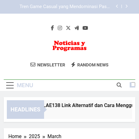
Skip
Gaming
Login Tiara4D dan Cara Memastikan Akun Tetap
to
Aman Saat Akses
content
Perkembangan Teknologi Gaming dalam Industri
Esports: Dari Hobi Digital Menjadi Kompetisi
Global
Mengenal Fungsi LAE138 Link Alternatif dan Cara
Menggunakannya
Tren Game Casual yang Mendominasi Pasar:
Rahasia Sukses Genre Paling Populer di Mobile
Noticias Y
Gaming
Dapatkan Berita Terbaru Dan Acara TV
Login Tiara4D dan Cara Memastikan Akun Tetap
NEWSLETTER
RANDOM NEWS
Aman Saat Akses
Programas
Favorit Di Noticias Y Programas.
Perkembangan Teknologi Gaming dalam Industri
Esports: Dari Hobi Digital Menjadi Kompetisi
MENU
Global
ngenal Fungsi LAE138 Link Alternatif dan Cara Menggunaka
HEADLINES
onths Ago
Home
2025
March