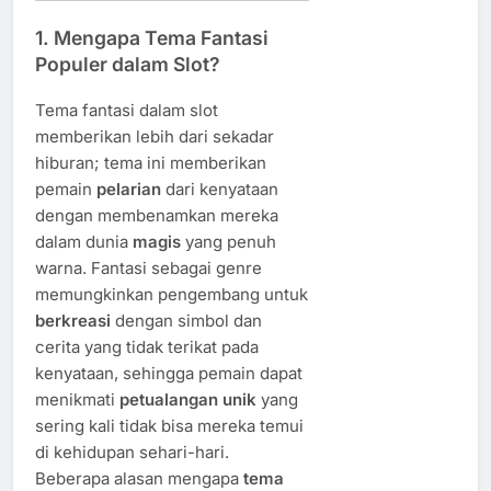
1.
Mengapa Tema Fantasi
Populer dalam Slot?
Tema fantasi dalam slot
memberikan lebih dari sekadar
hiburan; tema ini memberikan
pemain
pelarian
dari kenyataan
dengan membenamkan mereka
dalam dunia
magis
yang penuh
warna. Fantasi sebagai genre
memungkinkan pengembang untuk
berkreasi
dengan simbol dan
cerita yang tidak terikat pada
kenyataan, sehingga pemain dapat
menikmati
petualangan unik
yang
sering kali tidak bisa mereka temui
di kehidupan sehari-hari.
Beberapa alasan mengapa
tema