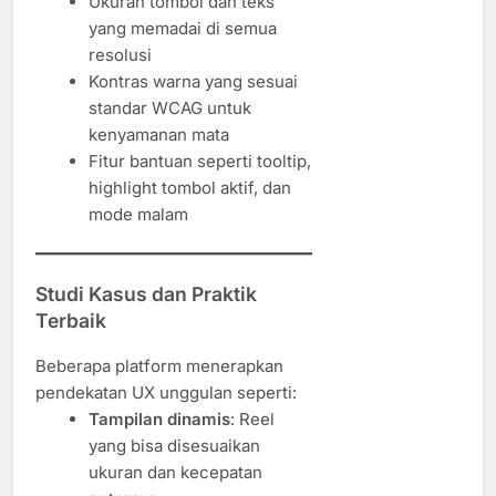
Ukuran tombol dan teks
yang memadai di semua
resolusi
Kontras warna yang sesuai
standar WCAG untuk
kenyamanan mata
Fitur bantuan seperti tooltip,
highlight tombol aktif, dan
mode malam
Studi Kasus dan Praktik
Terbaik
Beberapa platform menerapkan
pendekatan UX unggulan seperti:
Tampilan dinamis
: Reel
yang bisa disesuaikan
ukuran dan kecepatan