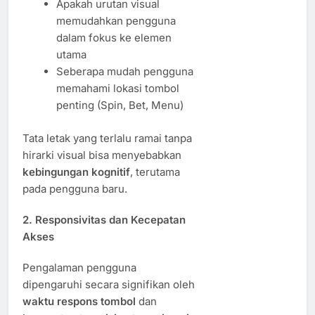
Apakah urutan visual
memudahkan pengguna
dalam fokus ke elemen
utama
Seberapa mudah pengguna
memahami lokasi tombol
penting (Spin, Bet, Menu)
Tata letak yang terlalu ramai tanpa
hirarki visual bisa menyebabkan
kebingungan kognitif
, terutama
pada pengguna baru.
2.
Responsivitas dan Kecepatan
Akses
Pengalaman pengguna
dipengaruhi secara signifikan oleh
waktu respons tombol
dan