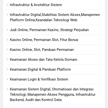
Infrastruktur & Arsitektur Sistem
Infrastruktur Digital,Stabilitas Sistem Akses,Manajemen
Platform Online,Keandalan Teknologi Web
Judi Online, Permainan Kasino, Strategi Perjudian
Kasino Online, Permainan Slot, Fitur Bonus
Kasino Online, Slot, Panduan Permainan
Keamanan Akses dan Tata Kelola Domain
Keamanan Digital & Panduan Platform
Keamanan Login & Verifikasi Sistem
Keamanan Sistem Digital, Otomatisasi dan Integrasi
Teknologi, Manajemen Akses Pengguna, Infrastruktur
Backend, Audit dan Kontrol Data