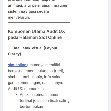
animasi, alur permainan, maupun
sistem navigasi
secara
menyeluruh.
Komponen Utama Audit UX
pada Halaman Slot Online
1.
Tata Letak Visual (Layout
Clarity)
slot online
umumnya memiliki
banyak elemen: gulungan (reel),
simbol, tombol spin, info saldo,
garis kemenangan, dan lainnya.
Audit UX memeriksa:
Apakah semua elemen
terlihat jelas dan tidak saling
bertumpukan