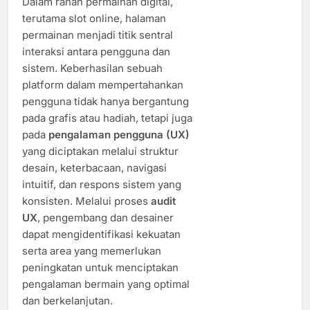
Dalam ranah permainan digital,
terutama slot online, halaman
permainan menjadi titik sentral
interaksi antara pengguna dan
sistem. Keberhasilan sebuah
platform dalam mempertahankan
pengguna tidak hanya bergantung
pada grafis atau hadiah, tetapi juga
pada
pengalaman pengguna (UX)
yang diciptakan melalui struktur
desain, keterbacaan, navigasi
intuitif, dan respons sistem yang
konsisten. Melalui proses
audit
UX
, pengembang dan desainer
dapat mengidentifikasi kekuatan
serta area yang memerlukan
peningkatan untuk menciptakan
pengalaman bermain yang optimal
dan berkelanjutan.