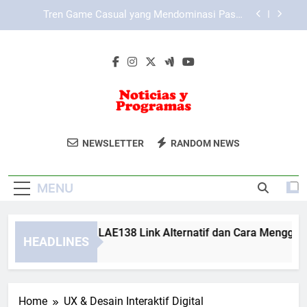
Skip
Gaming
Login Tiara4D dan Cara Memastikan Akun Tetap
to
Aman Saat Akses
content
Perkembangan Teknologi Gaming dalam Industri
Esports: Dari Hobi Digital Menjadi Kompetisi
Global
Mengenal Fungsi LAE138 Link Alternatif dan Cara
Menggunakannya
Tren Game Casual yang Mendominasi Pasar:
Rahasia Sukses Genre Paling Populer di Mobile
Noticias Y
Gaming
Dapatkan Berita Terbaru Dan Acara TV
Login Tiara4D dan Cara Memastikan Akun Tetap
NEWSLETTER
RANDOM NEWS
Aman Saat Akses
Programas
Favorit Di Noticias Y Programas.
Perkembangan Teknologi Gaming dalam Industri
Esports: Dari Hobi Digital Menjadi Kompetisi
MENU
Global
engenal Fungsi LAE138 Link Alternatif dan Cara Menggunak
HEADLINES
 Months Ago
Home
UX & Desain Interaktif Digital