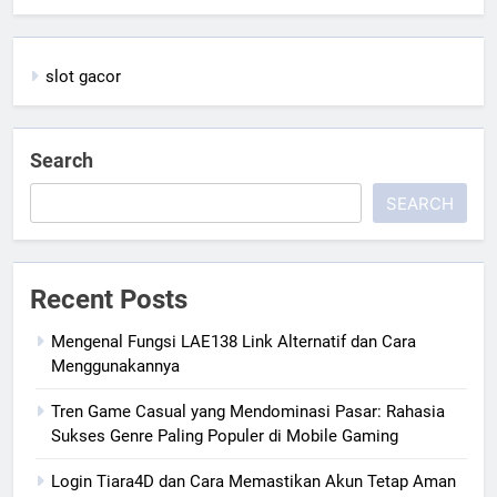
slot gacor
Search
SEARCH
Recent Posts
Mengenal Fungsi LAE138 Link Alternatif dan Cara
Menggunakannya
Tren Game Casual yang Mendominasi Pasar: Rahasia
Sukses Genre Paling Populer di Mobile Gaming
Login Tiara4D dan Cara Memastikan Akun Tetap Aman