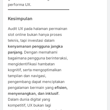
performa UX.
Kesimpulan
Audit UX pada halaman permainan
slot online bukan hanya proses
teknis, tapi investasi dalam
kenyamanan pengguna jangka
panjang
. Dengan memahami
bagaimana pengguna berinteraksi,
mengidentifikasi hambatan
kognitif, serta mengoptimalkan
tampilan dan navigasi,
pengembang dapat menciptakan
pengalaman bermain yang
efisien,
menyenangkan, dan inklusif
.
Dalam dunia digital yang
kompetitif, UX bukan lagi