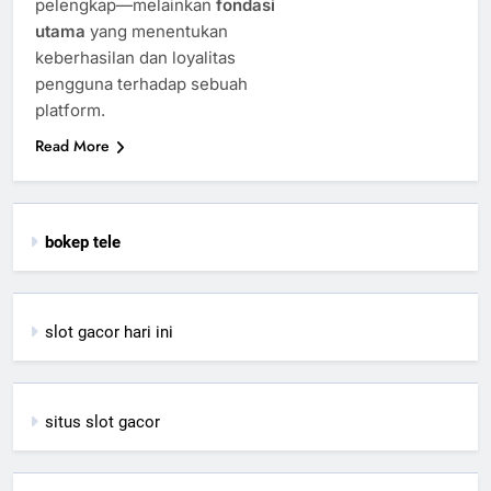
pelengkap—melainkan
fondasi
utama
yang menentukan
keberhasilan dan loyalitas
pengguna terhadap sebuah
platform.
Read More
bokep tele
slot gacor hari ini
situs slot gacor