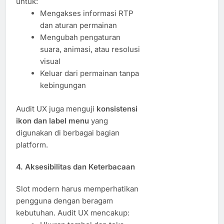
untuk:
Mengakses informasi RTP
dan aturan permainan
Mengubah pengaturan
suara, animasi, atau resolusi
visual
Keluar dari permainan tanpa
kebingungan
Audit UX juga menguji
konsistensi
ikon dan label menu
yang
digunakan di berbagai bagian
platform.
4.
Aksesibilitas dan Keterbacaan
Slot modern harus memperhatikan
pengguna dengan beragam
kebutuhan. Audit UX mencakup: