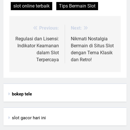
slot online terbaik
Tips Bermain Slot
Previous:
Next:
Post
navigation
Regulasi dan Lisensi:
Nikmati Nostalgia
Indikator Keamanan
Bermain di Situs Slot
dalam Slot
dengan Tema Klasik
Terpercaya
dan Retro!
bokep tele
slot gacor hari ini