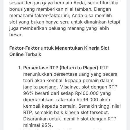
sesuai dengan gaya bermain Anda, serta fitur-fitur
bonus yang memberikan nilai tambah. Dengan
memahami faktor-faktor ini, Anda bisa memilih
slot yang bukan hanya seru untuk dimainkan tetapi
juga memberikan peluang menang yang lebih
besar.
Faktor-Faktor untuk Menentukan Kinerja Slot
Online Terbaik
Persentase RTP (Return to Player)
RTP
menunjukkan persentase uang yang secara
teori akan kembali kepada pemain dalam
jangka panjang. Misalnya, slot dengan RTP
96% berarti dari setiap Rp100.000 yang
dipertaruhkan, rata-rata Rp96.000 akan
kembali kepada pemain. Semakin tinggi nilai
RTP, semakin baik kinerja slot tersebut.
Disarankan untuk memilih slot dengan RTP
minimal 95%.