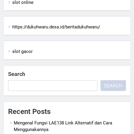
slot online
https://dukuhwaru.desa.id/beritadukuhwaru/
slot gacor
Search
SEARCH
Recent Posts
Mengenal Fungsi LAE138 Link Alternatif dan Cara
Menggunakannya