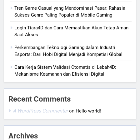
Tren Game Casual yang Mendominasi Pasar: Rahasia
Sukses Genre Paling Populer di Mobile Gaming
Login Tiara4D dan Cara Memastikan Akun Tetap Aman
Saat Akses
Perkembangan Teknologi Gaming dalam Industri
Esports: Dari Hobi Digital Menjadi Kompetisi Global
Cara Kerja Sistem Validasi Otomatis di Lebah4D:
Mekanisme Keamanan dan Efisiensi Digital
Recent Comments
A WordPress Commenter
on
Hello world!
Archives