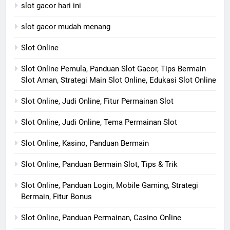
slot gacor hari ini
slot gacor mudah menang
Slot Online
Slot Online Pemula, Panduan Slot Gacor, Tips Bermain
Slot Aman, Strategi Main Slot Online, Edukasi Slot Online
Slot Online, Judi Online, Fitur Permainan Slot
Slot Online, Judi Online, Tema Permainan Slot
Slot Online, Kasino, Panduan Bermain
Slot Online, Panduan Bermain Slot, Tips & Trik
Slot Online, Panduan Login, Mobile Gaming, Strategi
Bermain, Fitur Bonus
Slot Online, Panduan Permainan, Casino Online