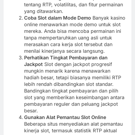
tentang RTP, volatilitas, dan fitur permainan
yang ditawarkan.
Coba Slot dalam Mode Demo
Banyak kasino
online menawarkan mode demo untuk slot
mereka. Anda bisa mencoba permainan ini
tanpa mempertaruhkan uang asli untuk
merasakan cara kerja slot tersebut dan
menilai kinerjanya secara langsung.
Perhatikan Tingkat Pembayaran dan
Jackpot
Slot dengan jackpot progresif
mungkin menarik karena menawarkan
hadiah besar, tetapi biasanya memiliki RTP
lebih rendah dibandingkan slot standar.
Bandingkan tingkat pembayaran dan pilih
slot yang memberikan keseimbangan antara
pembayaran reguler dan peluang jackpot
besar.
Gunakan Alat Pemantau Slot Online
Beberapa situs menyediakan alat pemantau
kinerja slot, termasuk statistik RTP aktual