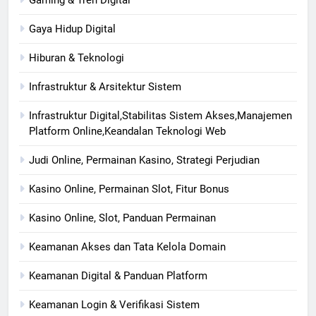
Gaya Hidup Digital
Hiburan & Teknologi
Infrastruktur & Arsitektur Sistem
Infrastruktur Digital,Stabilitas Sistem Akses,Manajemen
Platform Online,Keandalan Teknologi Web
Judi Online, Permainan Kasino, Strategi Perjudian
Kasino Online, Permainan Slot, Fitur Bonus
Kasino Online, Slot, Panduan Permainan
Keamanan Akses dan Tata Kelola Domain
Keamanan Digital & Panduan Platform
Keamanan Login & Verifikasi Sistem