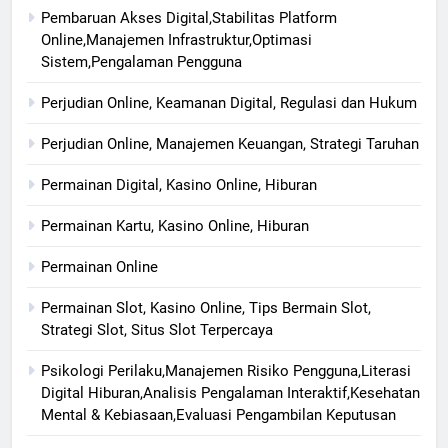
Pembaruan Akses Digital,Stabilitas Platform
Online,Manajemen Infrastruktur,Optimasi
Sistem,Pengalaman Pengguna
Perjudian Online, Keamanan Digital, Regulasi dan Hukum
Perjudian Online, Manajemen Keuangan, Strategi Taruhan
Permainan Digital, Kasino Online, Hiburan
Permainan Kartu, Kasino Online, Hiburan
Permainan Online
Permainan Slot, Kasino Online, Tips Bermain Slot,
Strategi Slot, Situs Slot Terpercaya
Psikologi Perilaku,Manajemen Risiko Pengguna,Literasi
Digital Hiburan,Analisis Pengalaman Interaktif,Kesehatan
Mental & Kebiasaan,Evaluasi Pengambilan Keputusan