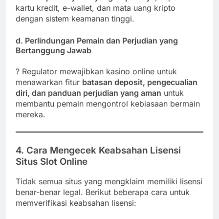
kartu kredit, e-wallet, dan mata uang kripto
dengan sistem keamanan tinggi.
d. Perlindungan Pemain dan Perjudian yang
Bertanggung Jawab
? Regulator mewajibkan kasino online untuk
menawarkan fitur
batasan deposit, pengecualian
diri, dan panduan perjudian yang aman
untuk
membantu pemain mengontrol kebiasaan bermain
mereka.
4. Cara Mengecek Keabsahan Lisensi
Situs Slot Online
Tidak semua situs yang mengklaim memiliki lisensi
benar-benar legal. Berikut beberapa cara untuk
memverifikasi keabsahan lisensi: