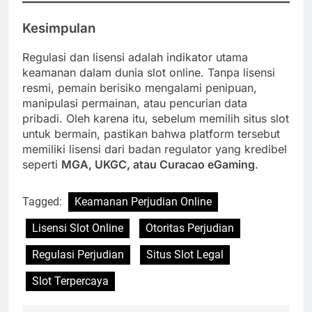
Kesimpulan
Regulasi dan lisensi adalah indikator utama
keamanan dalam dunia slot online. Tanpa lisensi
resmi, pemain berisiko mengalami penipuan,
manipulasi permainan, atau pencurian data
pribadi. Oleh karena itu, sebelum memilih situs slot
untuk bermain, pastikan bahwa platform tersebut
memiliki lisensi dari badan regulator yang kredibel
seperti
MGA, UKGC, atau Curacao eGaming
.
Tagged:
Keamanan Perjudian Online
Lisensi Slot Online
Otoritas Perjudian
Regulasi Perjudian
Situs Slot Legal
Slot Terpercaya