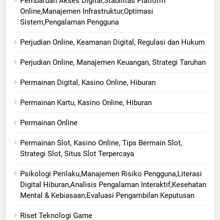
Pembaruan Akses Digital,Stabilitas Platform
Online,Manajemen Infrastruktur,Optimasi
Sistem,Pengalaman Pengguna
Perjudian Online, Keamanan Digital, Regulasi dan Hukum
Perjudian Online, Manajemen Keuangan, Strategi Taruhan
Permainan Digital, Kasino Online, Hiburan
Permainan Kartu, Kasino Online, Hiburan
Permainan Online
Permainan Slot, Kasino Online, Tips Bermain Slot,
Strategi Slot, Situs Slot Terpercaya
Psikologi Perilaku,Manajemen Risiko Pengguna,Literasi
Digital Hiburan,Analisis Pengalaman Interaktif,Kesehatan
Mental & Kebiasaan,Evaluasi Pengambilan Keputusan
Riset Teknologi Game