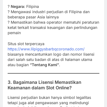
?
Negara:
Filipina
? Mengawasi industri perjudian di Filipina dan
beberapa pasar Asia lainnya
? Memastikan bahwa operator mematuhi peraturan
ketat terkait transaksi keuangan dan perlindungan
pemain
Situs slot terpercaya
https://www.lilpiggysbarbqcoronado.com/
biasanya mencantumkan logo dan nomor lisensi
dari salah satu badan di atas di halaman utama
atau bagian
“Tentang Kami”
.
3. Bagaimana Lisensi Memastikan
Keamanan dalam Slot Online?
Lisensi perjudian bukan hanya simbol legalitas
tetapi juga alat pengawasan yang melindungi