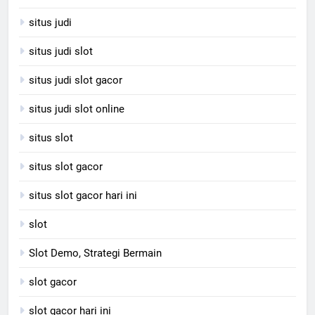
situs judi
situs judi slot
situs judi slot gacor
situs judi slot online
situs slot
situs slot gacor
situs slot gacor hari ini
slot
Slot Demo, Strategi Bermain
slot gacor
slot gacor hari ini