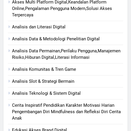
Akses Multi Platform Digital,Keandalan Platform
Online,Pengalaman Pengguna Modern,Solusi Akses
Terpercaya
Analisis dan Literasi Digital
Analisis Data & Metodologi Penelitian Digital
Analisis Data Permainan,Perilaku Pengguna,Manajemen
Risiko,Hiburan Digital,Literasi Informasi
Analisis Komunitas & Tren Game
Analisis Slot & Strategi Bermain
Analisis Teknologi & Sistem Digital
Cerita Inspiratif Pendidikan Karakter Motivasi Harian
Pengembangan Diri Mindfulness dan Refleksi Diri Cerita
Anak
Edukasi Akses Brand Digital