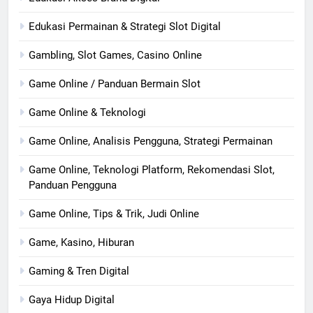
Edukasi Permainan & Strategi Slot Digital
Gambling, Slot Games, Casino Online
Game Online / Panduan Bermain Slot
Game Online & Teknologi
Game Online, Analisis Pengguna, Strategi Permainan
Game Online, Teknologi Platform, Rekomendasi Slot,
Panduan Pengguna
Game Online, Tips & Trik, Judi Online
Game, Kasino, Hiburan
Gaming & Tren Digital
Gaya Hidup Digital