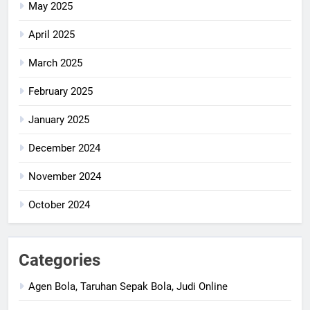
May 2025
April 2025
March 2025
February 2025
January 2025
December 2024
November 2024
October 2024
Categories
Agen Bola, Taruhan Sepak Bola, Judi Online