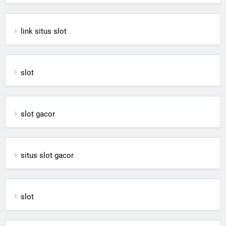
link situs slot
slot
slot gacor
situs slot gacor
slot