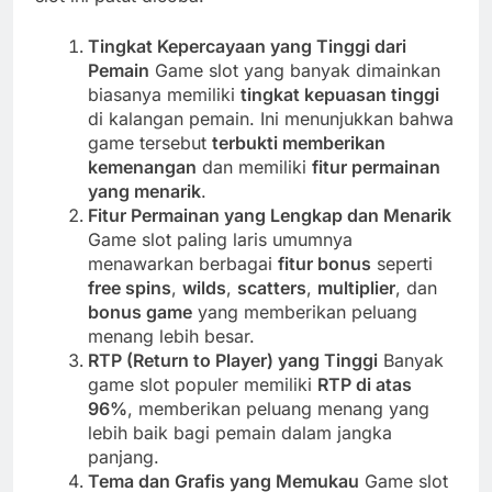
Tingkat Kepercayaan yang Tinggi dari
Pemain
Game slot yang banyak dimainkan
biasanya memiliki
tingkat kepuasan tinggi
di kalangan pemain. Ini menunjukkan bahwa
game tersebut
terbukti memberikan
kemenangan
dan memiliki
fitur permainan
yang menarik
.
Fitur Permainan yang Lengkap dan Menarik
Game slot paling laris umumnya
menawarkan berbagai
fitur bonus
seperti
free spins
,
wilds
,
scatters
,
multiplier
, dan
bonus game
yang memberikan peluang
menang lebih besar.
RTP (Return to Player) yang Tinggi
Banyak
game slot populer memiliki
RTP di atas
96%
, memberikan peluang menang yang
lebih baik bagi pemain dalam jangka
panjang.
Tema dan Grafis yang Memukau
Game slot