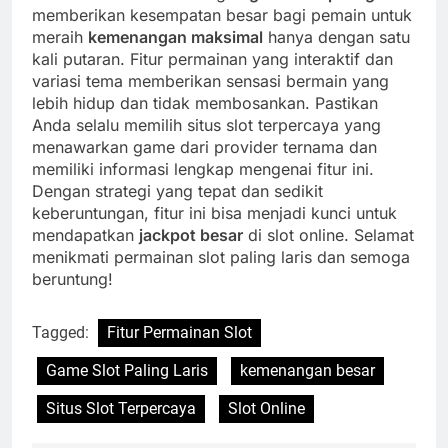
memberikan kesempatan besar bagi pemain untuk
meraih
kemenangan maksimal
hanya dengan satu
kali putaran. Fitur permainan yang interaktif dan
variasi tema memberikan sensasi bermain yang
lebih hidup dan tidak membosankan. Pastikan
Anda selalu memilih situs slot terpercaya yang
menawarkan game dari provider ternama dan
memiliki informasi lengkap mengenai fitur ini.
Dengan strategi yang tepat dan sedikit
keberuntungan, fitur ini bisa menjadi kunci untuk
mendapatkan
jackpot besar
di slot online. Selamat
menikmati permainan slot paling laris dan semoga
beruntung!
Tagged:
Fitur Permainan Slot
Game Slot Paling Laris
kemenangan besar
Situs Slot Terpercaya
Slot Online