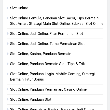
Slot Online
Slot Online Pemula, Panduan Slot Gacor, Tips Bermain
Slot Aman, Strategi Main Slot Online, Edukasi Slot Online
Slot Online, Judi Online, Fitur Permainan Slot
Slot Online, Judi Online, Tema Permainan Slot
Slot Online, Kasino, Panduan Bermain
Slot Online, Panduan Bermain Slot, Tips & Trik
Slot Online, Panduan Login, Mobile Gaming, Strategi
Bermain, Fitur Bonus
Slot Online, Panduan Permainan, Casino Online
Slot Online, Panduan Slot
Slot Online, Permainan Kasino, Panduan Judi Online