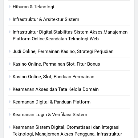
Hiburan & Teknologi
Infrastruktur & Arsitektur Sistem
Infrastruktur Digital,Stabilitas Sistem Akses,Manajemen
Platform Online,Keandalan Teknologi Web
Judi Online, Permainan Kasino, Strategi Perjudian
Kasino Online, Permainan Slot, Fitur Bonus
Kasino Online, Slot, Panduan Permainan
Keamanan Akses dan Tata Kelola Domain
Keamanan Digital & Panduan Platform
Keamanan Login & Verifikasi Sistem
Keamanan Sistem Digital, Otomatisasi dan Integrasi
Teknologi, Manajemen Akses Pengguna, Infrastruktur