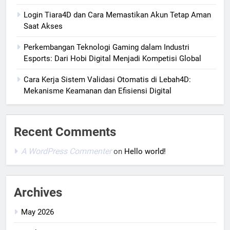
Login Tiara4D dan Cara Memastikan Akun Tetap Aman
Saat Akses
Perkembangan Teknologi Gaming dalam Industri
Esports: Dari Hobi Digital Menjadi Kompetisi Global
Cara Kerja Sistem Validasi Otomatis di Lebah4D:
Mekanisme Keamanan dan Efisiensi Digital
Recent Comments
A WordPress Commenter
on
Hello world!
Archives
May 2026