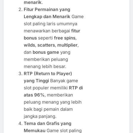
menarik
.
Fitur Permainan yang
Lengkap dan Menarik
Game
slot paling laris umumnya
menawarkan berbagai
fitur
bonus
seperti
free spins
,
wilds
,
scatters
,
multiplier
,
dan
bonus game
yang
memberikan peluang
menang lebih besar.
RTP (Return to Player)
yang Tinggi
Banyak game
slot populer memiliki
RTP di
atas 96%
, memberikan
peluang menang yang lebih
baik bagi pemain dalam
jangka panjang.
Tema dan Grafis yang
Memukau
Game slot paling