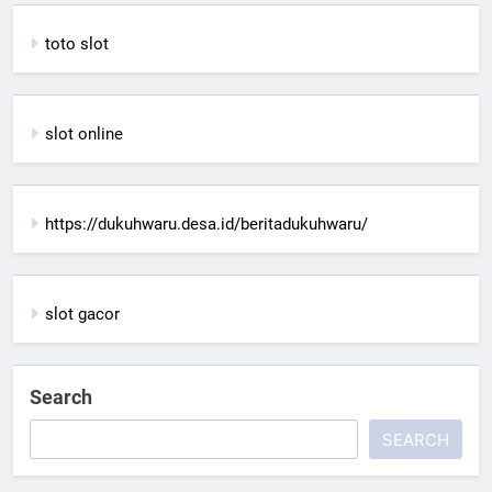
toto slot
slot online
https://dukuhwaru.desa.id/beritadukuhwaru/
slot gacor
Search
SEARCH