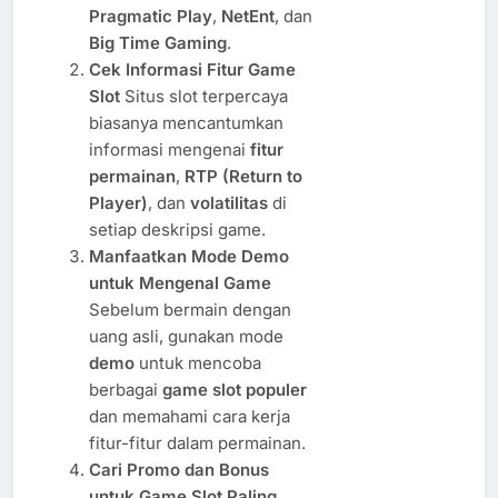
Pragmatic Play
,
NetEnt
, dan
Big Time Gaming
.
Cek Informasi Fitur Game
Slot
Situs slot terpercaya
biasanya mencantumkan
informasi mengenai
fitur
permainan
,
RTP (Return to
Player)
, dan
volatilitas
di
setiap deskripsi game.
Manfaatkan Mode Demo
untuk Mengenal Game
Sebelum bermain dengan
uang asli, gunakan mode
demo
untuk mencoba
berbagai
game slot populer
dan memahami cara kerja
fitur-fitur dalam permainan.
Cari Promo dan Bonus
untuk Game Slot Paling