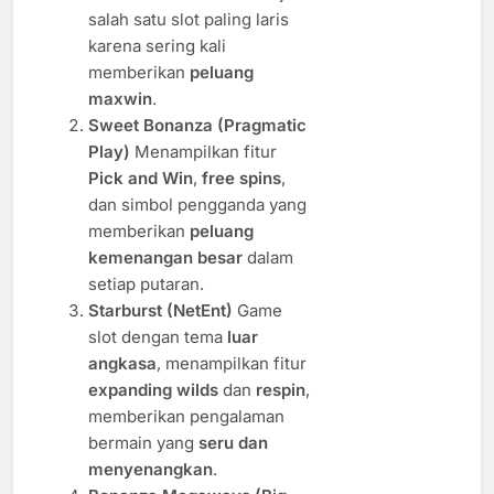
salah satu slot paling laris
karena sering kali
memberikan
peluang
maxwin
.
Sweet Bonanza (Pragmatic
Play)
Menampilkan fitur
Pick and Win
,
free spins
,
dan simbol pengganda yang
memberikan
peluang
kemenangan besar
dalam
setiap putaran.
Starburst (NetEnt)
Game
slot dengan tema
luar
angkasa
, menampilkan fitur
expanding wilds
dan
respin
,
memberikan pengalaman
bermain yang
seru dan
menyenangkan
.