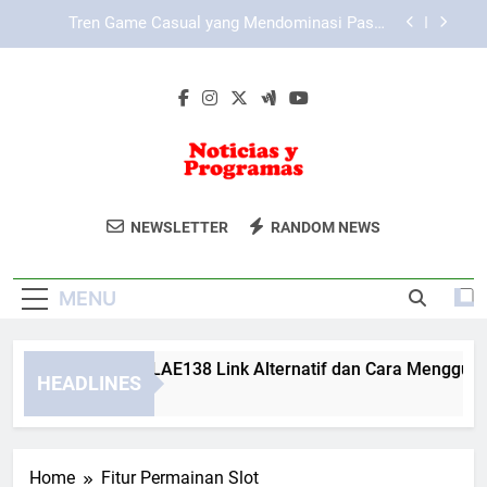
Skip
Gaming
Login Tiara4D dan Cara Memastikan Akun Tetap
to
Aman Saat Akses
content
Perkembangan Teknologi Gaming dalam Industri
Esports: Dari Hobi Digital Menjadi Kompetisi
Global
Mengenal Fungsi LAE138 Link Alternatif dan Cara
Menggunakannya
Tren Game Casual yang Mendominasi Pasar:
Rahasia Sukses Genre Paling Populer di Mobile
Noticias Y
Gaming
Dapatkan Berita Terbaru Dan Acara TV
Login Tiara4D dan Cara Memastikan Akun Tetap
NEWSLETTER
RANDOM NEWS
Aman Saat Akses
Programas
Favorit Di Noticias Y Programas.
Perkembangan Teknologi Gaming dalam Industri
Esports: Dari Hobi Digital Menjadi Kompetisi
MENU
Global
ngenal Fungsi LAE138 Link Alternatif dan Cara Menggunaka
HEADLINES
onths Ago
Home
Fitur Permainan Slot