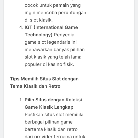
cocok untuk pemain yang
ingin mencoba peruntungan
di slot klasik.
IGT (International Game
Technology)
Penyedia
game slot legendaris ini
menawarkan banyak pilihan
slot klasik yang telah lama
populer di kasino fisik.
Tips Memilih Situs Slot dengan
Tema Klasik dan Retro
Pilih Situs dengan Koleksi
Game Klasik Lengkap
Pastikan situs slot memiliki
berbagai pilihan game
bertema klasik dan retro
dari provider ternama untuk