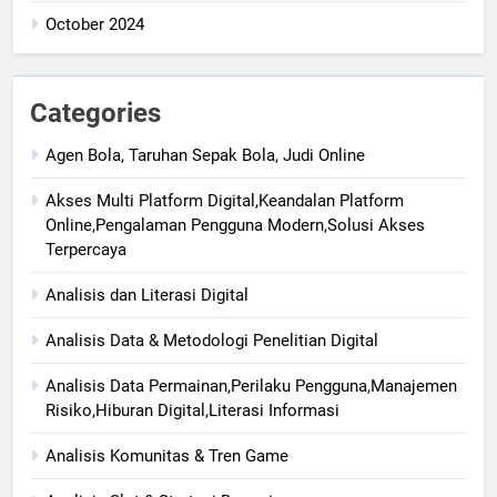
October 2024
Categories
Agen Bola, Taruhan Sepak Bola, Judi Online
Akses Multi Platform Digital,Keandalan Platform
Online,Pengalaman Pengguna Modern,Solusi Akses
Terpercaya
Analisis dan Literasi Digital
Analisis Data & Metodologi Penelitian Digital
Analisis Data Permainan,Perilaku Pengguna,Manajemen
Risiko,Hiburan Digital,Literasi Informasi
Analisis Komunitas & Tren Game