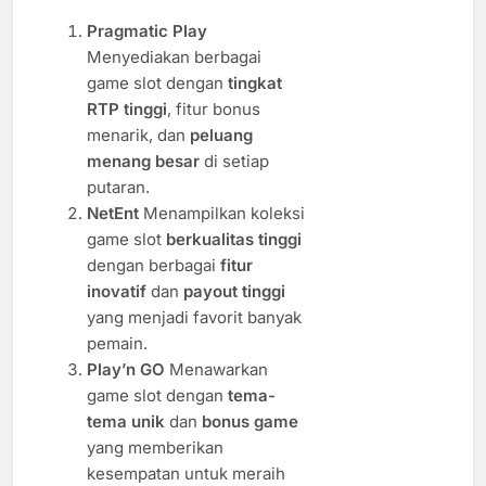
Pragmatic Play
Menyediakan berbagai
game slot dengan
tingkat
RTP tinggi
, fitur bonus
menarik, dan
peluang
menang besar
di setiap
putaran.
NetEnt
Menampilkan koleksi
game slot
berkualitas tinggi
dengan berbagai
fitur
inovatif
dan
payout tinggi
yang menjadi favorit banyak
pemain.
Play’n GO
Menawarkan
game slot dengan
tema-
tema unik
dan
bonus game
yang memberikan
kesempatan untuk meraih