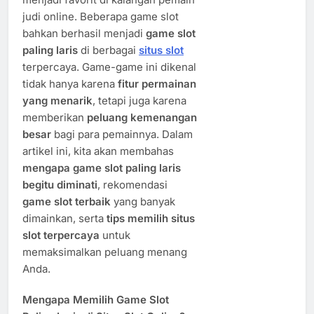
judi online. Beberapa game slot
bahkan berhasil menjadi
game slot
paling laris
di berbagai
situs slot
terpercaya. Game-game ini dikenal
tidak hanya karena
fitur permainan
yang menarik
, tetapi juga karena
memberikan
peluang kemenangan
besar
bagi para pemainnya. Dalam
artikel ini, kita akan membahas
mengapa game slot paling laris
begitu diminati
, rekomendasi
game slot terbaik
yang banyak
dimainkan, serta
tips memilih situs
slot terpercaya
untuk
memaksimalkan peluang menang
Anda.
Mengapa Memilih Game Slot