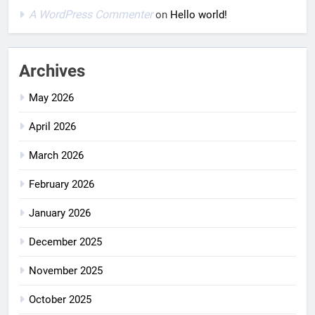
A WordPress Commenter
on
Hello world!
Archives
May 2026
April 2026
March 2026
February 2026
January 2026
December 2025
November 2025
October 2025