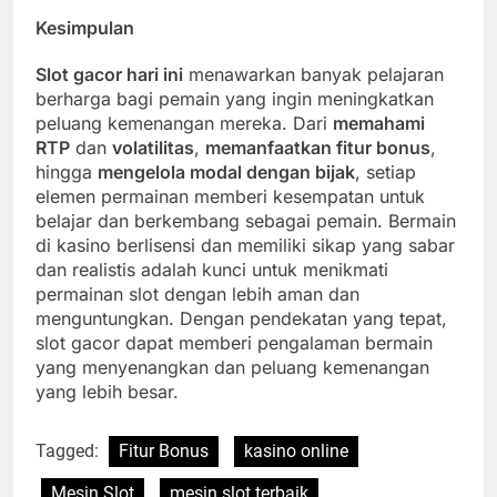
Kesimpulan
Slot gacor hari ini
menawarkan banyak pelajaran
berharga bagi pemain yang ingin meningkatkan
peluang kemenangan mereka. Dari
memahami
RTP
dan
volatilitas
,
memanfaatkan fitur bonus
,
hingga
mengelola modal dengan bijak
, setiap
elemen permainan memberi kesempatan untuk
belajar dan berkembang sebagai pemain. Bermain
di kasino berlisensi dan memiliki sikap yang sabar
dan realistis adalah kunci untuk menikmati
permainan slot dengan lebih aman dan
menguntungkan. Dengan pendekatan yang tepat,
slot gacor dapat memberi pengalaman bermain
yang menyenangkan dan peluang kemenangan
yang lebih besar.
Tagged:
Fitur Bonus
kasino online
Mesin Slot
mesin slot terbaik