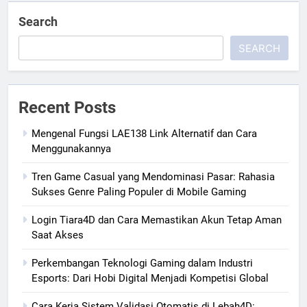
Search
SEARCH
Recent Posts
Mengenal Fungsi LAE138 Link Alternatif dan Cara
Menggunakannya
Tren Game Casual yang Mendominasi Pasar: Rahasia
Sukses Genre Paling Populer di Mobile Gaming
Login Tiara4D dan Cara Memastikan Akun Tetap Aman
Saat Akses
Perkembangan Teknologi Gaming dalam Industri
Esports: Dari Hobi Digital Menjadi Kompetisi Global
Cara Kerja Sistem Validasi Otomatis di Lebah4D: