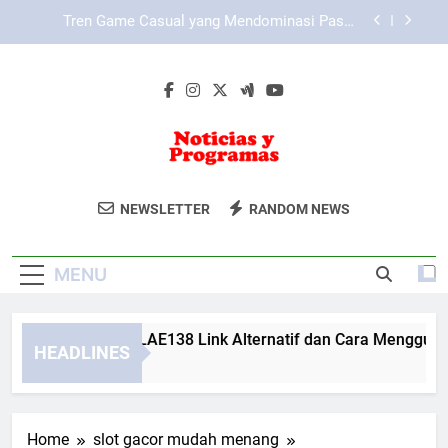
Skip
Gaming
Login Tiara4D dan Cara Memastikan Akun Tetap
to
Aman Saat Akses
content
Perkembangan Teknologi Gaming dalam Industri
Esports: Dari Hobi Digital Menjadi Kompetisi
Global
Mengenal Fungsi LAE138 Link Alternatif dan Cara
Menggunakannya
Tren Game Casual yang Mendominasi Pasar:
Rahasia Sukses Genre Paling Populer di Mobile
Noticias Y
Gaming
Dapatkan Berita Terbaru Dan Acara TV
Login Tiara4D dan Cara Memastikan Akun Tetap
NEWSLETTER
RANDOM NEWS
Aman Saat Akses
Programas
Favorit Di Noticias Y Programas.
Perkembangan Teknologi Gaming dalam Industri
Esports: Dari Hobi Digital Menjadi Kompetisi
MENU
Global
ngenal Fungsi LAE138 Link Alternatif dan Cara Menggunaka
HEADLINES
onths Ago
Home
slot gacor mudah menang