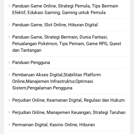
Panduan Game Online, Strategi Pemula, Tips Bermain
Efektif, Edukasi Gaming, Gaming untuk Pemula
Panduan Game, Slot Online, Hiburan Digital
Panduan Game, Strategi Bermain, Dunia Fantasi,
Petualangan Pokémon, Tips Pemain, Game RPG, Quest
dan Tantangan
Panduan Pengguna
Pembaruan Akses Digital,Stabilitas Platform
Online,Manajemen Infrastruktur,Optimasi
Sistem,Pengalaman Pengguna
Perjudian Online, Keamanan Digital, Regulasi dan Hukum
Perjudian Online, Manajemen Keuangan, Strategi Taruhan
Permainan Digital, Kasino Online, Hiburan