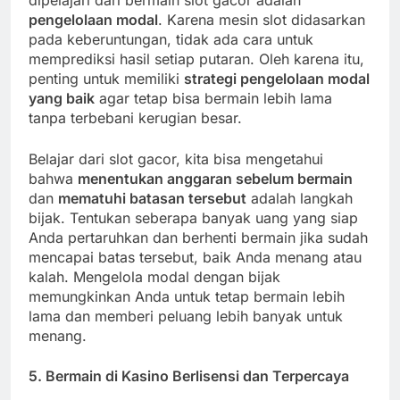
pengelolaan modal
. Karena mesin slot didasarkan
pada keberuntungan, tidak ada cara untuk
memprediksi hasil setiap putaran. Oleh karena itu,
penting untuk memiliki
strategi pengelolaan modal
yang baik
agar tetap bisa bermain lebih lama
tanpa terbebani kerugian besar.
Belajar dari slot gacor, kita bisa mengetahui
bahwa
menentukan anggaran sebelum bermain
dan
mematuhi batasan tersebut
adalah langkah
bijak. Tentukan seberapa banyak uang yang siap
Anda pertaruhkan dan berhenti bermain jika sudah
mencapai batas tersebut, baik Anda menang atau
kalah. Mengelola modal dengan bijak
memungkinkan Anda untuk tetap bermain lebih
lama dan memberi peluang lebih banyak untuk
menang.
5.
Bermain di Kasino Berlisensi dan Terpercaya