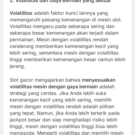
2.
Volatilitas dan Gaya Bermain yang Sesuai
Volatilitas
adalah faktor kunci lainnya yang
memengaruhi peluang kemenangan di mesin slot.
Volatilitas mengacu pada seberapa sering dan
seberapa besar kemenangan akan terjadi dalam
permainan. Mesin dengan volatilitas rendah
cenderung memberikan kemenangan kecil yang
lebih sering, sementara mesin dengan volatilitas
tinggi memberikan kemenangan besar namun lebih
jarang.
Slot gacor mengajarkan bahwa
menyesuaikan
volatilitas mesin dengan gaya bermain
adalah
strategi yang cerdas. Jika Anda lebih suka
kemenangan kecil yang lebih sering, memilih
mesin dengan volatilitas rendah adalah pilihan
yang tepat. Namun, jika Anda lebih tertarik pada
jackpot besar dan siap menghadapi risiko lebih
tinggi, mesin dengan volatilitas tinggi bisa lebih
menggoda. Mengerti volatilitas dan memilih mesin