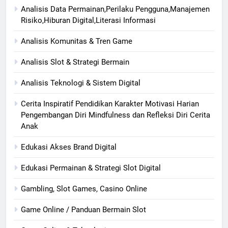
Analisis Data Permainan,Perilaku Pengguna,Manajemen
Risiko,Hiburan Digital,Literasi Informasi
Analisis Komunitas & Tren Game
Analisis Slot & Strategi Bermain
Analisis Teknologi & Sistem Digital
Cerita Inspiratif Pendidikan Karakter Motivasi Harian
Pengembangan Diri Mindfulness dan Refleksi Diri Cerita
Anak
Edukasi Akses Brand Digital
Edukasi Permainan & Strategi Slot Digital
Gambling, Slot Games, Casino Online
Game Online / Panduan Bermain Slot