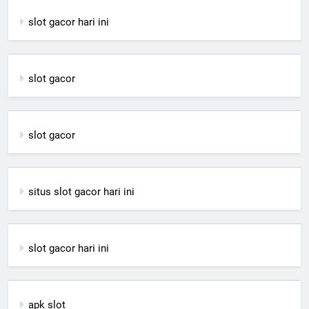
slot gacor hari ini
slot gacor
slot gacor
situs slot gacor hari ini
slot gacor hari ini
apk slot