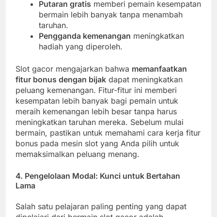
Putaran gratis
memberi pemain kesempatan
bermain lebih banyak tanpa menambah
taruhan.
Pengganda kemenangan
meningkatkan
hadiah yang diperoleh.
Slot gacor mengajarkan bahwa
memanfaatkan
fitur bonus dengan bijak
dapat meningkatkan
peluang kemenangan. Fitur-fitur ini memberi
kesempatan lebih banyak bagi pemain untuk
meraih kemenangan lebih besar tanpa harus
meningkatkan taruhan mereka. Sebelum mulai
bermain, pastikan untuk memahami cara kerja fitur
bonus pada mesin slot yang Anda pilih untuk
memaksimalkan peluang menang.
4.
Pengelolaan Modal: Kunci untuk Bertahan
Lama
Salah satu pelajaran paling penting yang dapat
dipelajari dari bermain slot gacor adalah