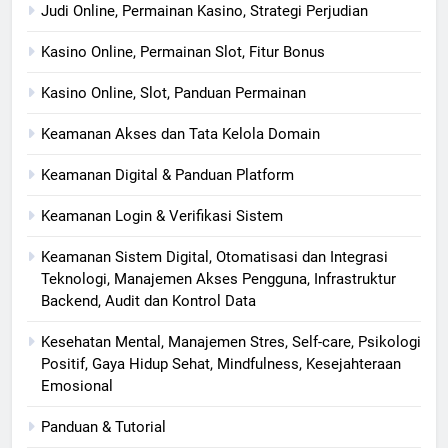
Judi Online, Permainan Kasino, Strategi Perjudian
Kasino Online, Permainan Slot, Fitur Bonus
Kasino Online, Slot, Panduan Permainan
Keamanan Akses dan Tata Kelola Domain
Keamanan Digital & Panduan Platform
Keamanan Login & Verifikasi Sistem
Keamanan Sistem Digital, Otomatisasi dan Integrasi
Teknologi, Manajemen Akses Pengguna, Infrastruktur
Backend, Audit dan Kontrol Data
Kesehatan Mental, Manajemen Stres, Self-care, Psikologi
Positif, Gaya Hidup Sehat, Mindfulness, Kesejahteraan
Emosional
Panduan & Tutorial