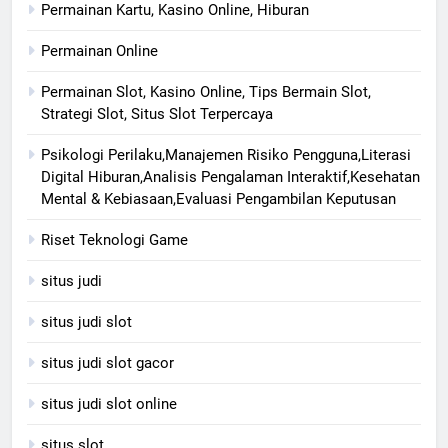
Permainan Kartu, Kasino Online, Hiburan
Permainan Online
Permainan Slot, Kasino Online, Tips Bermain Slot,
Strategi Slot, Situs Slot Terpercaya
Psikologi Perilaku,Manajemen Risiko Pengguna,Literasi
Digital Hiburan,Analisis Pengalaman Interaktif,Kesehatan
Mental & Kebiasaan,Evaluasi Pengambilan Keputusan
Riset Teknologi Game
situs judi
situs judi slot
situs judi slot gacor
situs judi slot online
situs slot