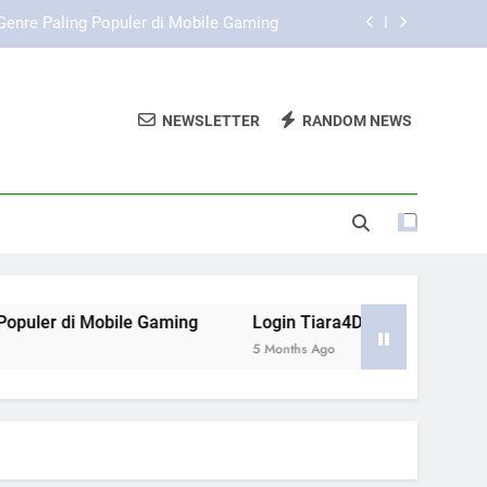
enre Paling Populer di Mobile Gaming
mastikan Akun Tetap Aman Saat Akses
Hobi Digital Menjadi Kompetisi Global
NEWSLETTER
RANDOM NEWS
k Alternatif dan Cara Menggunakannya
enre Paling Populer di Mobile Gaming
mastikan Akun Tetap Aman Saat Akses
Hobi Digital Menjadi Kompetisi Global
obile Gaming
Login Tiara4D dan Cara Memastikan Akun
5 Months Ago