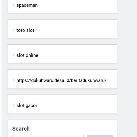
spaceman
toto slot
slot online
https://dukuhwaru.desa.id/beritadukuhwaru/
slot gacor
Search