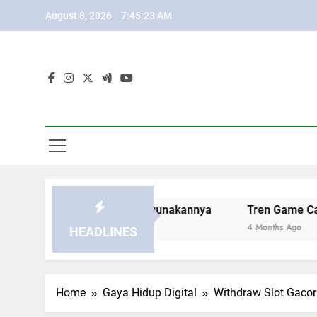
Skip
August 8, 2026
7:45:24 AM
to
content
Not
Dapatkan B
tif dan Cara Menggunakannya
Tren Game Casual yang Me
4 Months Ago
HEADLINES
Home
Gaya Hidup Digital
Withdraw Slot Gacor