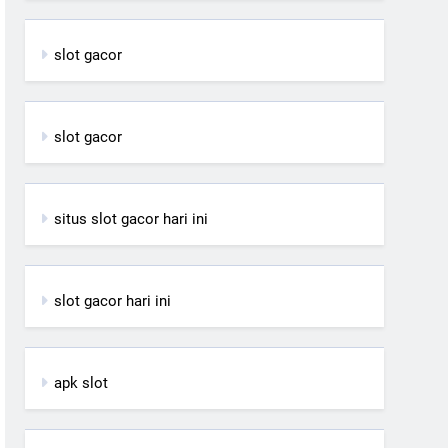
slot gacor
slot gacor
situs slot gacor hari ini
slot gacor hari ini
apk slot