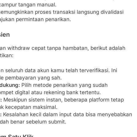
 campur tangan manual.
memungkinkan proses transaksi langsung divalidasi
jukan permintaan penarikan.
sien
n withdraw cepat tanpa hambatan, berikut adalah
tikan:
n seluruh data akun kamu telah terverifikasi. Ini
de pembayaran yang sah.
dukung:
Pilih metode penarikan yang sudah
ompet digital atau rekening bank tertentu.
:
Meskipun sistem instan, beberapa platform tetap
uk kecepatan maksimal.
:
Kesalahan kecil dalam input data bisa menyebabkan
dah benar sebelum submit.
m Satu Klik