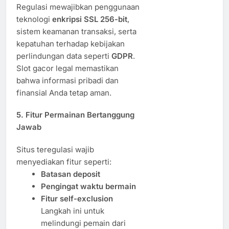
Regulasi mewajibkan penggunaan
teknologi
enkripsi SSL 256-bit
,
sistem keamanan transaksi, serta
kepatuhan terhadap kebijakan
perlindungan data seperti
GDPR
.
Slot gacor legal memastikan
bahwa informasi pribadi dan
finansial Anda tetap aman.
5.
Fitur Permainan Bertanggung
Jawab
Situs teregulasi wajib
menyediakan fitur seperti:
Batasan deposit
Pengingat waktu bermain
Fitur self-exclusion
Langkah ini untuk
melindungi pemain dari