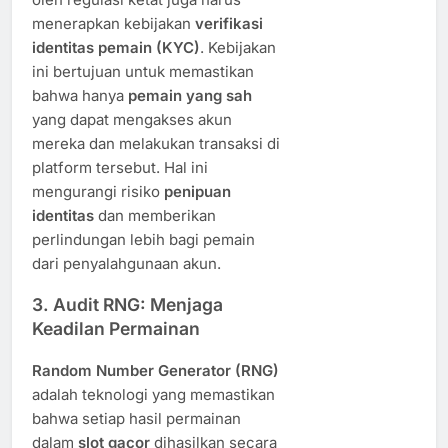
menerapkan kebijakan
verifikasi
identitas pemain (KYC)
. Kebijakan
ini bertujuan untuk memastikan
bahwa hanya
pemain yang sah
yang dapat mengakses akun
mereka dan melakukan transaksi di
platform tersebut. Hal ini
mengurangi risiko
penipuan
identitas
dan memberikan
perlindungan lebih bagi pemain
dari penyalahgunaan akun.
3. Audit RNG: Menjaga
Keadilan Permainan
Random Number Generator (RNG)
adalah teknologi yang memastikan
bahwa setiap hasil permainan
dalam
slot gacor
dihasilkan secara