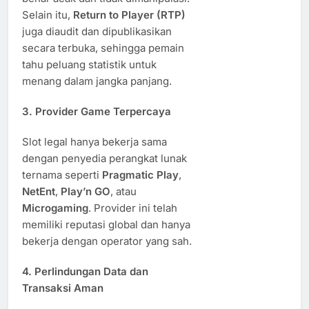
Selain itu,
Return to Player (RTP)
juga diaudit dan dipublikasikan
secara terbuka, sehingga pemain
tahu peluang statistik untuk
menang dalam jangka panjang.
3.
Provider Game Terpercaya
Slot legal hanya bekerja sama
dengan penyedia perangkat lunak
ternama seperti
Pragmatic Play
,
NetEnt
,
Play’n GO
, atau
Microgaming
. Provider ini telah
memiliki reputasi global dan hanya
bekerja dengan operator yang sah.
4.
Perlindungan Data dan
Transaksi Aman