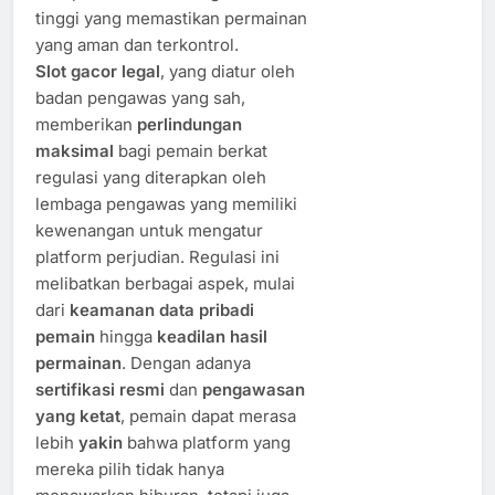
tinggi yang memastikan permainan
yang aman dan terkontrol.
Slot gacor legal
, yang diatur oleh
badan pengawas yang sah,
memberikan
perlindungan
maksimal
bagi pemain berkat
regulasi yang diterapkan oleh
lembaga pengawas yang memiliki
kewenangan untuk mengatur
platform perjudian. Regulasi ini
melibatkan berbagai aspek, mulai
dari
keamanan data pribadi
pemain
hingga
keadilan hasil
permainan
. Dengan adanya
sertifikasi resmi
dan
pengawasan
yang ketat
, pemain dapat merasa
lebih
yakin
bahwa platform yang
mereka pilih tidak hanya