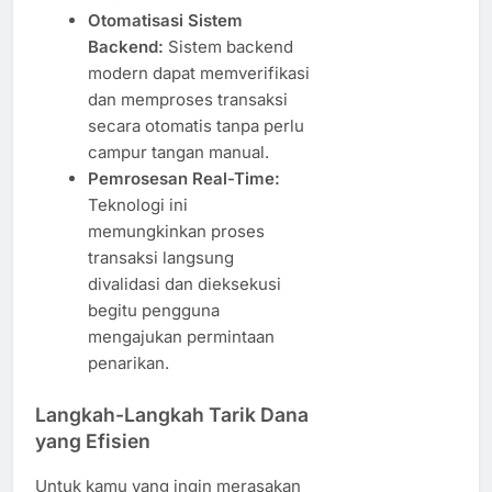
Otomatisasi Sistem
Backend:
Sistem backend
modern dapat memverifikasi
dan memproses transaksi
secara otomatis tanpa perlu
campur tangan manual.
Pemrosesan Real-Time:
Teknologi ini
memungkinkan proses
transaksi langsung
divalidasi dan dieksekusi
begitu pengguna
mengajukan permintaan
penarikan.
Langkah-Langkah Tarik Dana
yang Efisien
Untuk kamu yang ingin merasakan