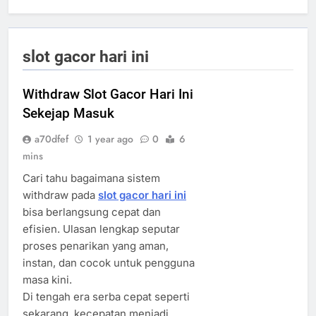
slot gacor hari ini
Withdraw Slot Gacor Hari Ini
Sekejap Masuk
a70dfef
1 year ago
0
6
mins
Cari tahu bagaimana sistem
withdraw pada
slot gacor hari ini
bisa berlangsung cepat dan
efisien. Ulasan lengkap seputar
proses penarikan yang aman,
instan, dan cocok untuk pengguna
masa kini.
Di tengah era serba cepat seperti
sekarang, kecepatan menjadi