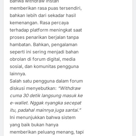
bahwa withdraw instan
memberikan rasa puas tersendiri,
bahkan lebih dari sekadar hasil
kemenangan. Rasa percaya
terhadap platform meningkat saat
proses penarikan berjalan tanpa
hambatan. Bahkan, pengalaman
seperti ini sering menjadi bahan
obrolan di forum digital, media
sosial, dan komunitas pengguna
lainnya.
Salah satu pengguna dalam forum
diskusi menyebutkan:
“Withdraw
cuma 30 detik langsung masuk ke
e-wallet. Nggak nyangka secepat
itu, padahal mainnya juga santai.”
Ini menunjukkan bahwa sistem
yang baik bukan hanya
memberikan peluang menang, tapi