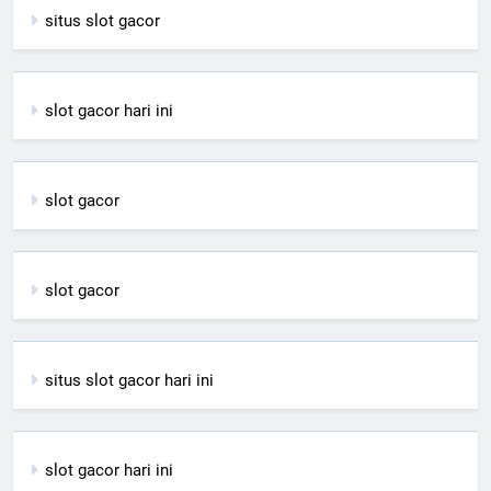
situs slot gacor
slot gacor hari ini
slot gacor
slot gacor
situs slot gacor hari ini
slot gacor hari ini