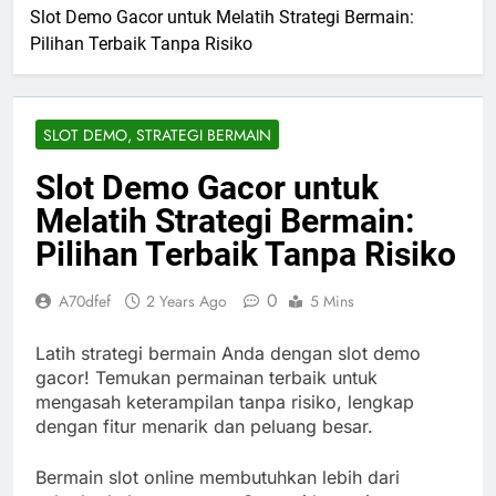
Slot Demo Gacor untuk Melatih Strategi Bermain:
Pilihan Terbaik Tanpa Risiko
SLOT DEMO, STRATEGI BERMAIN
Slot Demo Gacor untuk
Melatih Strategi Bermain:
Pilihan Terbaik Tanpa Risiko
0
A70dfef
2 Years Ago
5 Mins
Latih strategi bermain Anda dengan slot demo
gacor! Temukan permainan terbaik untuk
mengasah keterampilan tanpa risiko, lengkap
dengan fitur menarik dan peluang besar.
Bermain slot online membutuhkan lebih dari