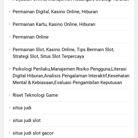
Permainan Digital, Kasino Online, Hiburan
Permainan Kartu, Kasino Online, Hiburan
Permainan Online
Permainan Slot, Kasino Online, Tips Bermain Slot,
Strategi Slot, Situs Slot Terpercaya
Psikologi Perilaku,Manajemen Risiko Pengguna,Literasi
Digital Hiburan,Analisis Pengalaman Interaktif,Kesehatan
Mental & Kebiasaan,Evaluasi Pengambilan Keputusan
Riset Teknologi Game
situs judi
situs judi slot
situs judi slot gacor