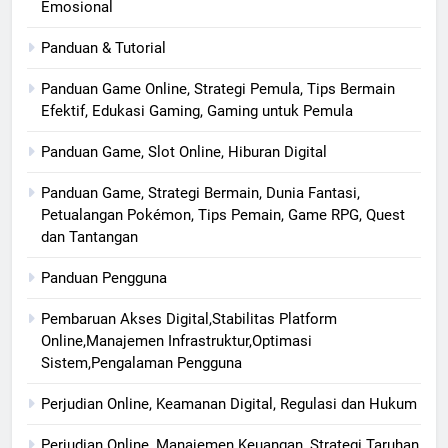
Emosional
Panduan & Tutorial
Panduan Game Online, Strategi Pemula, Tips Bermain
Efektif, Edukasi Gaming, Gaming untuk Pemula
Panduan Game, Slot Online, Hiburan Digital
Panduan Game, Strategi Bermain, Dunia Fantasi,
Petualangan Pokémon, Tips Pemain, Game RPG, Quest
dan Tantangan
Panduan Pengguna
Pembaruan Akses Digital,Stabilitas Platform
Online,Manajemen Infrastruktur,Optimasi
Sistem,Pengalaman Pengguna
Perjudian Online, Keamanan Digital, Regulasi dan Hukum
Perjudian Online, Manajemen Keuangan, Strategi Taruhan