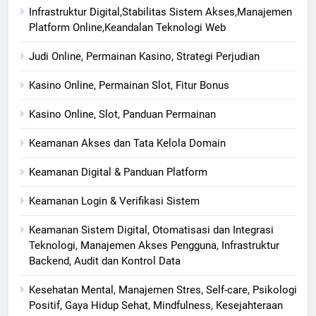
Infrastruktur Digital,Stabilitas Sistem Akses,Manajemen
Platform Online,Keandalan Teknologi Web
Judi Online, Permainan Kasino, Strategi Perjudian
Kasino Online, Permainan Slot, Fitur Bonus
Kasino Online, Slot, Panduan Permainan
Keamanan Akses dan Tata Kelola Domain
Keamanan Digital & Panduan Platform
Keamanan Login & Verifikasi Sistem
Keamanan Sistem Digital, Otomatisasi dan Integrasi
Teknologi, Manajemen Akses Pengguna, Infrastruktur
Backend, Audit dan Kontrol Data
Kesehatan Mental, Manajemen Stres, Self-care, Psikologi
Positif, Gaya Hidup Sehat, Mindfulness, Kesejahteraan