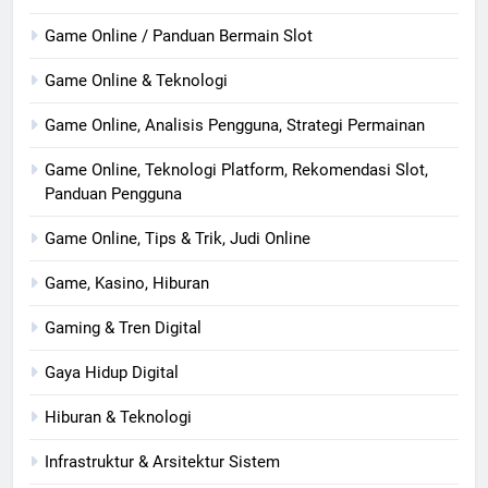
Game Online / Panduan Bermain Slot
Game Online & Teknologi
Game Online, Analisis Pengguna, Strategi Permainan
Game Online, Teknologi Platform, Rekomendasi Slot,
Panduan Pengguna
Game Online, Tips & Trik, Judi Online
Game, Kasino, Hiburan
Gaming & Tren Digital
Gaya Hidup Digital
Hiburan & Teknologi
Infrastruktur & Arsitektur Sistem