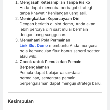
Mengasah Keterampilan Tanpa Risiko
Anda dapat mencoba berbagai strategi
tanpa khawatir kehilangan uang asli.
Meningkatkan Kepercayaan Diri
Dengan berlatih di slot demo, Anda akan
lebih percaya diri saat mulai bermain
dengan uang sungguhan.
Memahami Pola Permainan
Link Slot Demo
membantu Anda mengenali
pola kemunculan fitur bonus seperti scatter
atau wild.
Cocok untuk Pemula dan Pemain
Berpengalaman
Pemula dapat belajar dasar-dasar
permainan, sementara pemain
berpengalaman dapat menguji strategi baru.
Kesimpulan