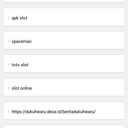
apk slot
spaceman
toto slot
slot online
https://dukuhwaru.desa.id/beritadukuhwaru/