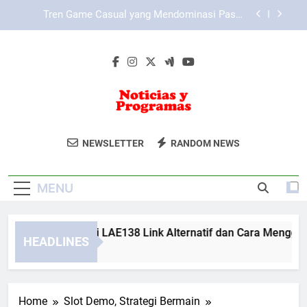
Rahasia Sukses Genre Paling Populer di Mobile
Skip
Gaming
Login Tiara4D dan Cara Memastikan Akun Tetap
to
Aman Saat Akses
content
Perkembangan Teknologi Gaming dalam Industri
Esports: Dari Hobi Digital Menjadi Kompetisi
Global
Mengenal Fungsi LAE138 Link Alternatif dan Cara
Menggunakannya
Tren Game Casual yang Mendominasi Pasar:
Rahasia Sukses Genre Paling Populer di Mobile
Noticias Y
Gaming
Dapatkan Berita Terbaru Dan Acara TV
Login Tiara4D dan Cara Memastikan Akun Tetap
NEWSLETTER
RANDOM NEWS
Programas
Favorit Di Noticias Y Programas.
Aman Saat Akses
Perkembangan Teknologi Gaming dalam Industri
Esports: Dari Hobi Digital Menjadi Kompetisi
MENU
Global
Mengenal Fungsi LAE138 Link Alternatif dan Cara Mengguna
HEADLINES
3 Months Ago
Home
Slot Demo, Strategi Bermain