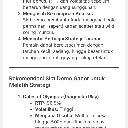
fitur bonus, RTP, dan volatilitas sebelum
bertaruh dengan uang sungguhan.
Mengasah Kemampuan Analisis
Slot demo membantu Anda mengenali pola
permainan, seperti kapan scatter atau wild
sering muncul.
Mencoba Berbagai Strategi Taruhan
Pemain dapat bereksperimen dengan
taruhan kecil, sedang, hingga besar untuk
mengetahui strategi yang paling efektif.
Rekomendasi Slot Demo Gacor untuk
Melatih Strategi
Gates of Olympus (Pragmatic Play)
RTP:
96,5%
Volatilitas:
Tinggi
Mengapa Dicoba:
Multiplier besar
hingga 500x dan fitur free spins