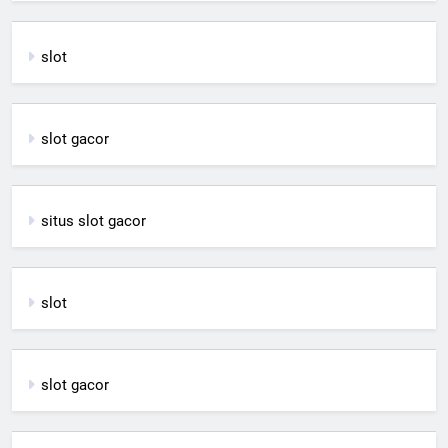
slot
slot gacor
situs slot gacor
slot
slot gacor