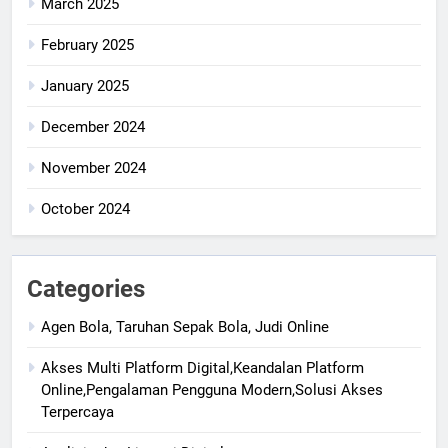
March 2025
February 2025
January 2025
December 2024
November 2024
October 2024
Categories
Agen Bola, Taruhan Sepak Bola, Judi Online
Akses Multi Platform Digital,Keandalan Platform
Online,Pengalaman Pengguna Modern,Solusi Akses
Terpercaya