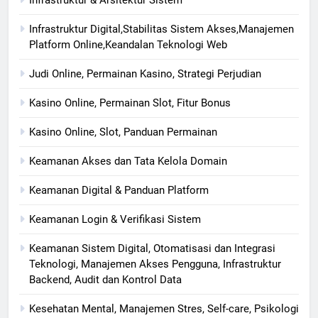
Infrastruktur Digital,Stabilitas Sistem Akses,Manajemen
Platform Online,Keandalan Teknologi Web
Judi Online, Permainan Kasino, Strategi Perjudian
Kasino Online, Permainan Slot, Fitur Bonus
Kasino Online, Slot, Panduan Permainan
Keamanan Akses dan Tata Kelola Domain
Keamanan Digital & Panduan Platform
Keamanan Login & Verifikasi Sistem
Keamanan Sistem Digital, Otomatisasi dan Integrasi
Teknologi, Manajemen Akses Pengguna, Infrastruktur
Backend, Audit dan Kontrol Data
Kesehatan Mental, Manajemen Stres, Self-care, Psikologi