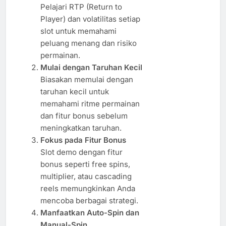
Pelajari RTP (Return to
Player) dan volatilitas setiap
slot untuk memahami
peluang menang dan risiko
permainan.
Mulai dengan Taruhan Kecil
Biasakan memulai dengan
taruhan kecil untuk
memahami ritme permainan
dan fitur bonus sebelum
meningkatkan taruhan.
Fokus pada Fitur Bonus
Slot demo dengan fitur
bonus seperti free spins,
multiplier, atau cascading
reels memungkinkan Anda
mencoba berbagai strategi.
Manfaatkan Auto-Spin dan
Manual-Spin