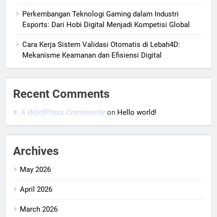
Perkembangan Teknologi Gaming dalam Industri
Esports: Dari Hobi Digital Menjadi Kompetisi Global
Cara Kerja Sistem Validasi Otomatis di Lebah4D:
Mekanisme Keamanan dan Efisiensi Digital
Recent Comments
A WordPress Commenter
on
Hello world!
Archives
May 2026
April 2026
March 2026