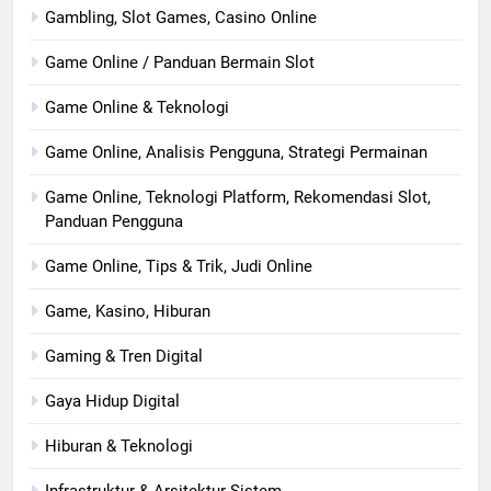
Gambling, Slot Games, Casino Online
Game Online / Panduan Bermain Slot
Game Online & Teknologi
Game Online, Analisis Pengguna, Strategi Permainan
Game Online, Teknologi Platform, Rekomendasi Slot,
Panduan Pengguna
Game Online, Tips & Trik, Judi Online
Game, Kasino, Hiburan
Gaming & Tren Digital
Gaya Hidup Digital
Hiburan & Teknologi
Infrastruktur & Arsitektur Sistem