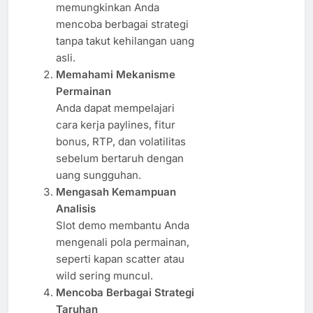
memungkinkan Anda
mencoba berbagai strategi
tanpa takut kehilangan uang
asli.
Memahami Mekanisme
Permainan
Anda dapat mempelajari
cara kerja paylines, fitur
bonus, RTP, dan volatilitas
sebelum bertaruh dengan
uang sungguhan.
Mengasah Kemampuan
Analisis
Slot demo membantu Anda
mengenali pola permainan,
seperti kapan scatter atau
wild sering muncul.
Mencoba Berbagai Strategi
Taruhan