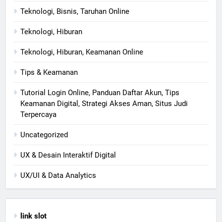
Teknologi, Bisnis, Taruhan Online
Teknologi, Hiburan
Teknologi, Hiburan, Keamanan Online
Tips & Keamanan
Tutorial Login Online, Panduan Daftar Akun, Tips
Keamanan Digital, Strategi Akses Aman, Situs Judi
Terpercaya
Uncategorized
UX & Desain Interaktif Digital
UX/UI & Data Analytics
link slot