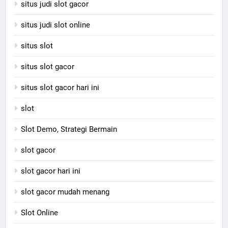
situs judi slot gacor
situs judi slot online
situs slot
situs slot gacor
situs slot gacor hari ini
slot
Slot Demo, Strategi Bermain
slot gacor
slot gacor hari ini
slot gacor mudah menang
Slot Online