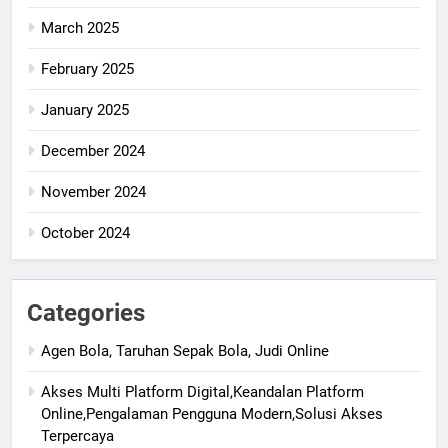
March 2025
February 2025
January 2025
December 2024
November 2024
October 2024
Categories
Agen Bola, Taruhan Sepak Bola, Judi Online
Akses Multi Platform Digital,Keandalan Platform
Online,Pengalaman Pengguna Modern,Solusi Akses
Terpercaya