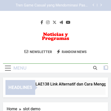
Skip
Gaming
Login Tiara4D dan Cara Memastikan Akun Tetap
to
Aman Saat Akses
content
Perkembangan Teknologi Gaming dalam Industri
Esports: Dari Hobi Digital Menjadi Kompetisi
Global
Mengenal Fungsi LAE138 Link Alternatif dan Cara
Menggunakannya
Tren Game Casual yang Mendominasi Pasar:
Rahasia Sukses Genre Paling Populer di Mobile
Noticias Y
Gaming
Dapatkan Berita Terbaru Dan Acara TV
Login Tiara4D dan Cara Memastikan Akun Tetap
NEWSLETTER
RANDOM NEWS
Aman Saat Akses
Programas
Favorit Di Noticias Y Programas.
Perkembangan Teknologi Gaming dalam Industri
Esports: Dari Hobi Digital Menjadi Kompetisi
MENU
Global
engenal Fungsi LAE138 Link Alternatif dan Cara Menggunaka
HEADLINES
 Months Ago
Home
slot demo