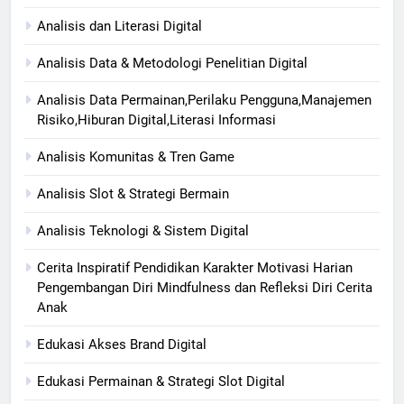
Analisis dan Literasi Digital
Analisis Data & Metodologi Penelitian Digital
Analisis Data Permainan,Perilaku Pengguna,Manajemen
Risiko,Hiburan Digital,Literasi Informasi
Analisis Komunitas & Tren Game
Analisis Slot & Strategi Bermain
Analisis Teknologi & Sistem Digital
Cerita Inspiratif Pendidikan Karakter Motivasi Harian
Pengembangan Diri Mindfulness dan Refleksi Diri Cerita
Anak
Edukasi Akses Brand Digital
Edukasi Permainan & Strategi Slot Digital