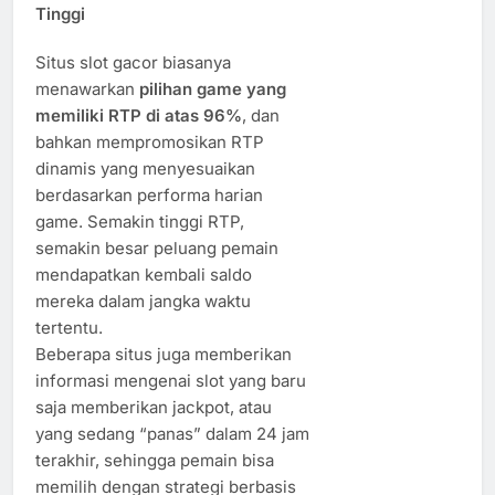
Tinggi
Situs slot gacor biasanya
menawarkan
pilihan game yang
memiliki RTP di atas 96%
, dan
bahkan mempromosikan RTP
dinamis yang menyesuaikan
berdasarkan performa harian
game. Semakin tinggi RTP,
semakin besar peluang pemain
mendapatkan kembali saldo
mereka dalam jangka waktu
tertentu.
Beberapa situs juga memberikan
informasi mengenai slot yang baru
saja memberikan jackpot, atau
yang sedang “panas” dalam 24 jam
terakhir, sehingga pemain bisa
memilih dengan strategi berbasis