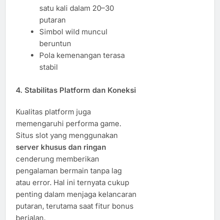
satu kali dalam 20–30
putaran
Simbol wild muncul
beruntun
Pola kemenangan terasa
stabil
4.
Stabilitas Platform dan Koneksi
Kualitas platform juga
memengaruhi performa game.
Situs slot yang menggunakan
server khusus dan ringan
cenderung memberikan
pengalaman bermain tanpa lag
atau error. Hal ini ternyata cukup
penting dalam menjaga kelancaran
putaran, terutama saat fitur bonus
berjalan.