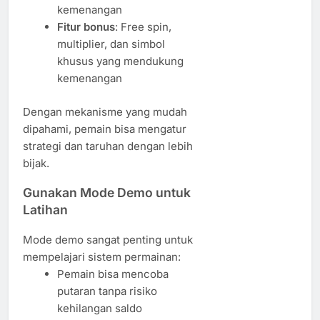
kemenangan
Fitur bonus
: Free spin,
multiplier, dan simbol
khusus yang mendukung
kemenangan
Dengan mekanisme yang mudah
dipahami, pemain bisa mengatur
strategi dan taruhan dengan lebih
bijak.
Gunakan Mode Demo untuk
Latihan
Mode demo sangat penting untuk
mempelajari sistem permainan:
Pemain bisa mencoba
putaran tanpa risiko
kehilangan saldo