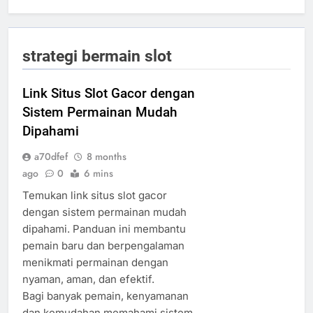
strategi bermain slot
Link Situs Slot Gacor dengan
Sistem Permainan Mudah
Dipahami
a70dfef
8 months
ago
0
6 mins
Temukan link situs slot gacor
dengan sistem permainan mudah
dipahami. Panduan ini membantu
pemain baru dan berpengalaman
menikmati permainan dengan
nyaman, aman, dan efektif.
Bagi banyak pemain, kenyamanan
dan kemudahan memahami sistem