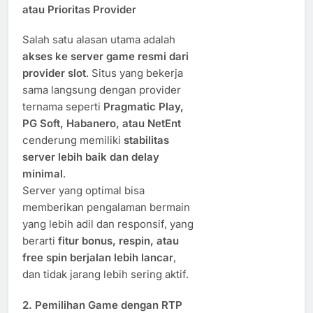
atau Prioritas Provider
Salah satu alasan utama adalah
akses ke server game resmi dari
provider slot
. Situs yang bekerja
sama langsung dengan provider
ternama seperti
Pragmatic Play,
PG Soft, Habanero, atau NetEnt
cenderung memiliki
stabilitas
server lebih baik dan delay
minimal
.
Server yang optimal bisa
memberikan pengalaman bermain
yang lebih adil dan responsif, yang
berarti
fitur bonus, respin, atau
free spin berjalan lebih lancar
,
dan tidak jarang lebih sering aktif.
2.
Pemilihan Game dengan RTP