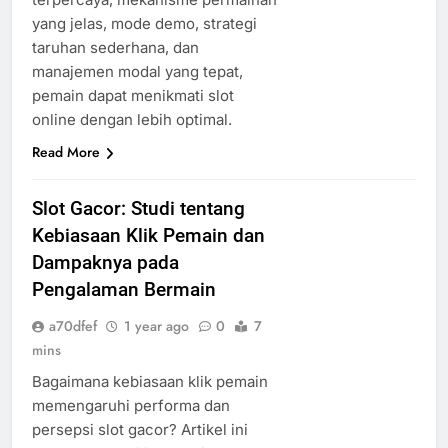
yang jelas, mode demo, strategi
taruhan sederhana, dan
manajemen modal yang tepat,
pemain dapat menikmati slot
online dengan lebih optimal.
Read More
Slot Gacor: Studi tentang
Kebiasaan Klik Pemain dan
Dampaknya pada
Pengalaman Bermain
a70dfef
1 year ago
0
7
mins
Bagaimana kebiasaan klik pemain
memengaruhi performa dan
persepsi slot gacor? Artikel ini