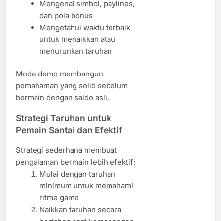
Mengenal simbol, paylines,
dan pola bonus
Mengetahui waktu terbaik
untuk menaikkan atau
menurunkan taruhan
Mode demo membangun
pemahaman yang solid sebelum
bermain dengan saldo asli.
Strategi Taruhan untuk
Pemain Santai dan Efektif
Strategi sederhana membuat
pengalaman bermain lebih efektif:
Mulai dengan taruhan
minimum untuk memahami
ritme game
Naikkan taruhan secara