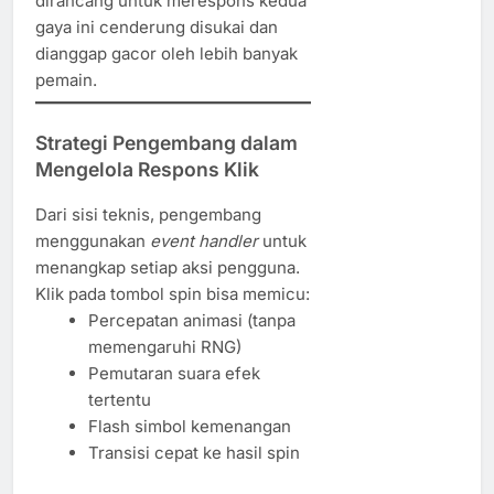
dirancang untuk merespons kedua
gaya ini cenderung disukai dan
dianggap gacor oleh lebih banyak
pemain.
Strategi Pengembang dalam
Mengelola Respons Klik
Dari sisi teknis, pengembang
menggunakan
event handler
untuk
menangkap setiap aksi pengguna.
Klik pada tombol spin bisa memicu:
Percepatan animasi (tanpa
memengaruhi RNG)
Pemutaran suara efek
tertentu
Flash simbol kemenangan
Transisi cepat ke hasil spin