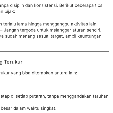
tanpa disiplin dan konsistensi. Berikut beberapa tips
 bijak:
 terlalu lama hingga mengganggu aktivitas lain.
– Jangan tergoda untuk melanggar aturan sendiri.
ka sudah menang sesuai target, ambil keuntungan
g Terukur
kur yang bisa diterapkan antara lain:
etap di setiap putaran, tanpa menggandakan taruhan
besar dalam waktu singkat.