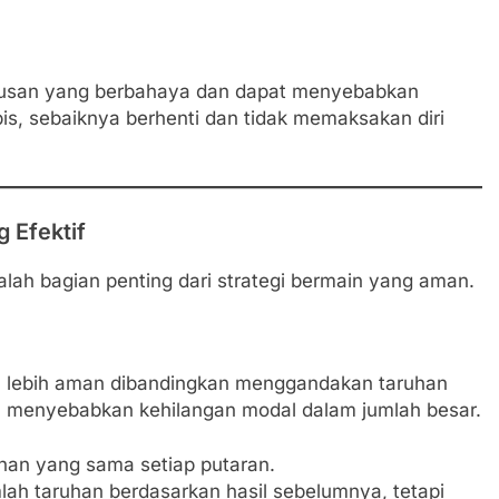
tusan yang berbahaya dan dapat menyebabkan
bis, sebaiknya berhenti dan tidak memaksakan diri
 Efektif
lah bagian penting dari strategi bermain yang aman.
g
lebih aman dibandingkan menggandakan taruhan
sa menyebabkan kehilangan modal dalam jumlah besar.
han yang sama setiap putaran.
lah taruhan berdasarkan hasil sebelumnya, tetapi