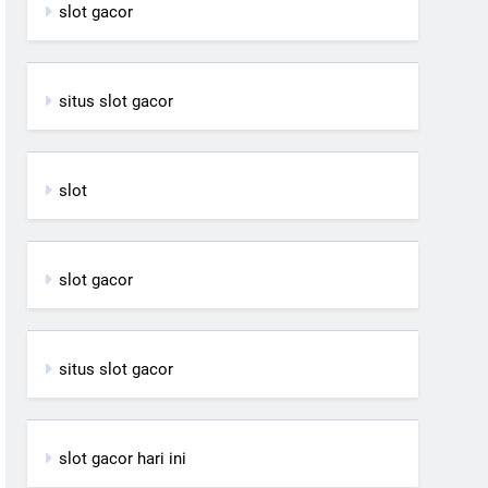
slot gacor
situs slot gacor
slot
slot gacor
situs slot gacor
slot gacor hari ini