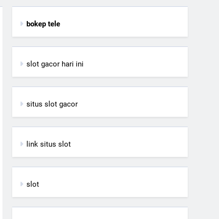
bokep tele
slot gacor hari ini
situs slot gacor
link situs slot
slot