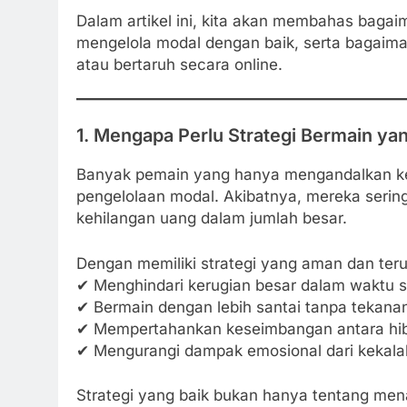
Dalam artikel ini, kita akan membahas baga
mengelola modal dengan baik, serta bagaimana
atau bertaruh secara online.
1. Mengapa Perlu Strategi Bermain y
Banyak pemain yang hanya mengandalkan ke
pengelolaan modal. Akibatnya, mereka serin
kehilangan uang dalam jumlah besar.
Dengan memiliki strategi yang aman dan teru
✔ Menghindari kerugian besar dalam waktu s
✔ Bermain dengan lebih santai tanpa tekanan 
✔ Mempertahankan keseimbangan antara hi
✔ Mengurangi dampak emosional dari kekala
Strategi yang baik bukan hanya tentang mena