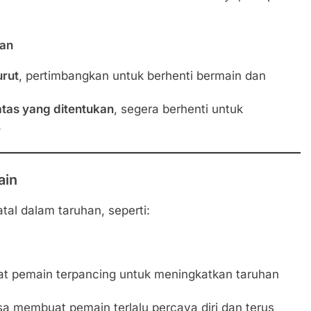
han
urut
, pertimbangkan untuk berhenti bermain dan
batas yang ditentukan
, segera berhenti untuk
.
ain
al dalam taruhan, seperti:
at pemain terpancing untuk meningkatkan taruhan
a membuat pemain terlalu percaya diri dan terus