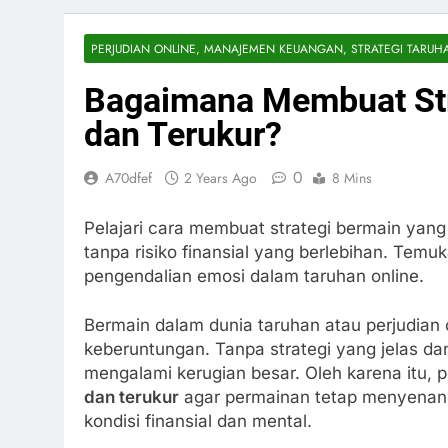
PERJUDIAN ONLINE, MANAJEMEN KEUANGAN, STRATEGI TARUH
Bagaimana Membuat Str
dan Terukur?
0
A70dfef
2 Years Ago
8 Mins
Pelajari cara membuat strategi bermain yan
tanpa risiko finansial yang berlebihan. Temu
pengendalian emosi dalam taruhan online.
Bermain dalam dunia taruhan atau perjudian 
keberuntungan. Tanpa strategi yang jelas da
mengalami kerugian besar. Oleh karena itu, p
dan terukur
agar permainan tetap menyenan
kondisi finansial dan mental.