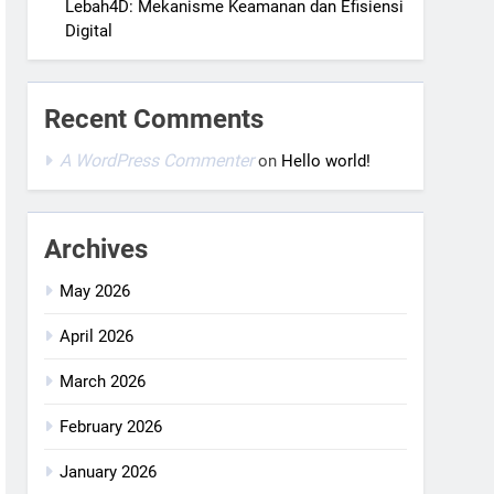
Lebah4D: Mekanisme Keamanan dan Efisiensi
Digital
Recent Comments
A WordPress Commenter
on
Hello world!
Archives
May 2026
April 2026
March 2026
February 2026
January 2026