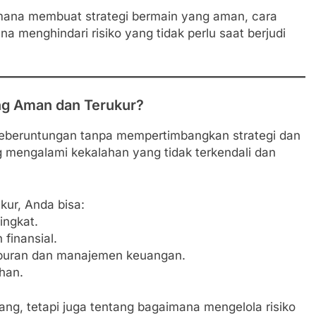
imana membuat strategi bermain yang aman, cara
 menghindari risiko yang tidak perlu saat berjudi
ang Aman dan Terukur?
beruntungan tanpa mempertimbangkan strategi dan
g mengalami kekalahan yang tidak terkendali dan
kur, Anda bisa:
ingkat.
finansial.
buran dan manajemen keuangan.
han.
ng, tetapi juga tentang bagaimana mengelola risiko