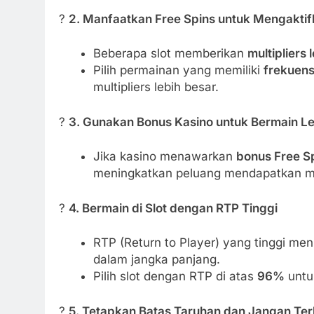
?
2. Manfaatkan Free Spins untuk Mengaktifk
Beberapa slot memberikan
multipliers
Pilih permainan yang memiliki
frekuensi
multipliers lebih besar.
?
3. Gunakan Bonus Kasino untuk Bermain L
Jika kasino menawarkan
bonus Free Sp
meningkatkan peluang mendapatkan mul
?
4. Bermain di Slot dengan RTP Tinggi
RTP (Return to Player) yang tinggi m
dalam jangka panjang.
Pilih slot dengan RTP di atas
96%
untuk
?
5. Tetapkan Batas Taruhan dan Jangan Terl