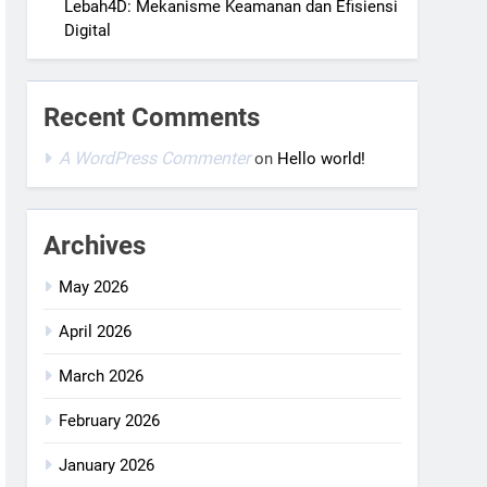
Lebah4D: Mekanisme Keamanan dan Efisiensi
Digital
Recent Comments
A WordPress Commenter
on
Hello world!
Archives
May 2026
April 2026
March 2026
February 2026
January 2026