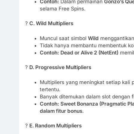
Contoh:
Dalam permainan
Gonzo’s Que
selama Free Spins.
?
C. Wild Multipliers
Muncul saat simbol
Wild
menggantikan 
Tidak hanya membantu membentuk kom
Contoh:
Dead or Alive 2 (NetEnt)
memili
?
D. Progressive Multipliers
Multipliers yang meningkat setiap kal
tertentu.
Banyak ditemukan dalam slot dengan f
Contoh:
Sweet Bonanza (Pragmatic Pl
dalam fitur bonus
.
?
E. Random Multipliers