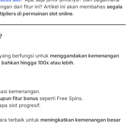
gan dari fitur ini? Artikel ini akan membahas
segala
ipliers di permainan slot online
.
?
t yang berfungsi untuk
menggandakan kemenangan
, bahkan hingga 100x atau lebih
.
nasi kemenangan.
upun fitur bonus
seperti Free Spins.
pa slot progresif.
cara terbaik untuk
meningkatkan kemenangan besar