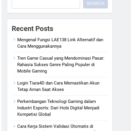
SEARCH
Recent Posts
Mengenal Fungsi LAE138 Link Alternatif dan
Cara Menggunakannya
Tren Game Casual yang Mendominasi Pasar:
Rahasia Sukses Genre Paling Populer di
Mobile Gaming
Login Tiara4D dan Cara Memastikan Akun
Tetap Aman Saat Akses
Perkembangan Teknologi Gaming dalam
Industri Esports: Dari Hobi Digital Menjadi
Kompetisi Global
Cara Kerja Sistem Validasi Otomatis di