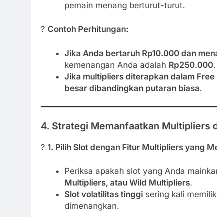
pemain menang berturut-turut.
?
Contoh Perhitungan:
Jika Anda bertaruh Rp10.000 dan men
kemenangan Anda adalah
Rp250.000
.
Jika multipliers diterapkan dalam Free
besar dibandingkan putaran biasa
.
4. Strategi Memanfaatkan Multipliers
?
1. Pilih Slot dengan Fitur Multipliers yang
Periksa apakah slot yang Anda mainka
Multipliers, atau Wild Multipliers
.
Slot volatilitas tinggi
sering kali memiliki
dimenangkan.