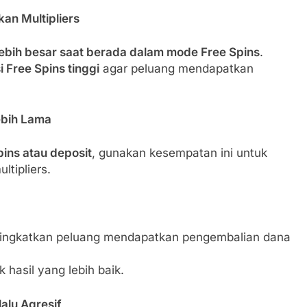
an Multipliers
 lebih besar saat berada dalam mode Free Spins
.
 Free Spins tinggi
agar peluang mendapatkan
ebih Lama
ins atau deposit
, gunakan kesempatan ini untuk
tipliers.
eningkatkan peluang mendapatkan pengembalian dana
 hasil yang lebih baik.
alu Agresif