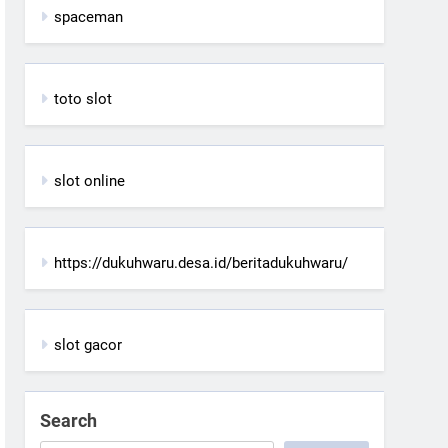
spaceman
toto slot
slot online
https://dukuhwaru.desa.id/beritadukuhwaru/
slot gacor
Search