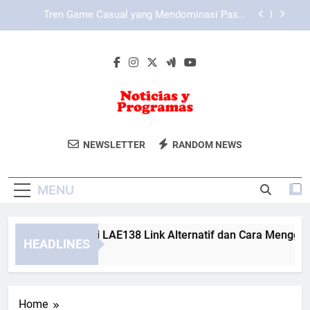
Skip
Gaming
Login Tiara4D dan Cara Memastikan Akun Tetap
to
Aman Saat Akses
content
Perkembangan Teknologi Gaming dalam Industri
Esports: Dari Hobi Digital Menjadi Kompetisi
Global
Mengenal Fungsi LAE138 Link Alternatif dan Cara
Menggunakannya
Tren Game Casual yang Mendominasi Pasar:
Rahasia Sukses Genre Paling Populer di Mobile
Noticias Y
Gaming
Dapatkan Berita Terbaru Dan Acara TV
Login Tiara4D dan Cara Memastikan Akun Tetap
NEWSLETTER
RANDOM NEWS
Aman Saat Akses
Programas
Favorit Di Noticias Y Programas.
Perkembangan Teknologi Gaming dalam Industri
Esports: Dari Hobi Digital Menjadi Kompetisi
MENU
Global
Mengenal Fungsi LAE138 Link Alternatif dan Cara Menggunak
HEADLINES
3 Months Ago
Home