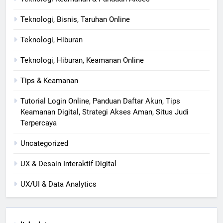
Teknologi, Bisnis, Taruhan Online
Teknologi, Hiburan
Teknologi, Hiburan, Keamanan Online
Tips & Keamanan
Tutorial Login Online, Panduan Daftar Akun, Tips
Keamanan Digital, Strategi Akses Aman, Situs Judi
Terpercaya
Uncategorized
UX & Desain Interaktif Digital
UX/UI & Data Analytics