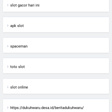
slot gacor hari ini
apk slot
spaceman
toto slot
slot online
https://dukuhwaru.desa.id/beritadukuhwaru/