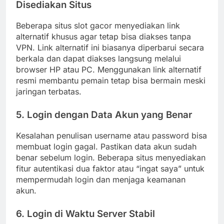
Disediakan Situs
Beberapa situs slot gacor menyediakan link
alternatif khusus agar tetap bisa diakses tanpa
VPN. Link alternatif ini biasanya diperbarui secara
berkala dan dapat diakses langsung melalui
browser HP atau PC. Menggunakan link alternatif
resmi membantu pemain tetap bisa bermain meski
jaringan terbatas.
5. Login dengan Data Akun yang Benar
Kesalahan penulisan username atau password bisa
membuat login gagal. Pastikan data akun sudah
benar sebelum login. Beberapa situs menyediakan
fitur autentikasi dua faktor atau “ingat saya” untuk
mempermudah login dan menjaga keamanan
akun.
6. Login di Waktu Server Stabil