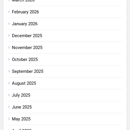
March 2026
February 2026
January 2026
December 2025
November 2025
October 2025
September 2025
August 2025
July 2025
June 2025
May 2025