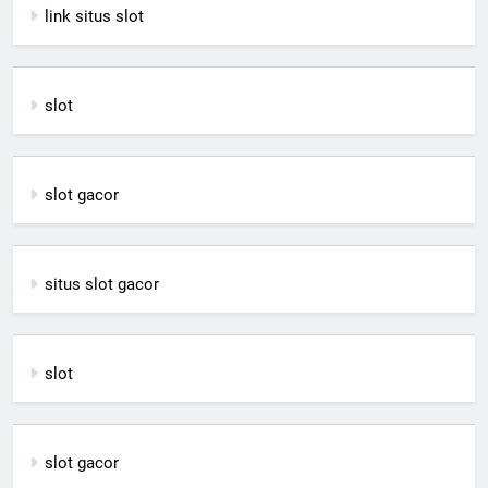
link situs slot
slot
slot gacor
situs slot gacor
slot
slot gacor