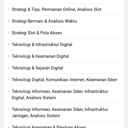
Strategi & Tips, Permainan Online, Analisis Slot
Strategi Bermain & Analisis Waktu
Strategi Slot & Pola Akses
Teknologi & Infrastruktur Digital
Teknologi & Keamanan Digital
Teknologi & Sejarah Digital
Teknologi Digital, Komunikasi Internet, Keamanan Siber
Teknologi Informasi, Keamanan Siber, Infrastruktur
Digital, Analisis Sistem
Teknologi Informasi, Keamanan Siber, Infrastruktur
Jaringan, Analisis Sistem
Teknologi Keamanan & Panduan Akses