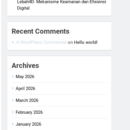
Lebah4D: Mekanisme Keamanan dan Efisiensi
Digital
Recent Comments
A WordPress Commenter
on
Hello world!
Archives
May 2026
April 2026
March 2026
February 2026
January 2026