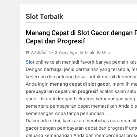
Slot Terbaik
Menang Cepat di Slot Gacor dengan
Cepat dan Progresif
A70dfef
2 Years Ago
0
10 Mins
Slot
online telah menjadi favorit banyak pemain kas
Dengan berbagai jenis permainan yang tersedia, m
keseruan dan peluang besar untuk meraih kemenan
Anda ingin
menang cepat di slot gacor
, memilih m
pembayaran cepat
dan
progresif
adalah salah satu 
gacor dikenal dengan frekuensi kemenangan yang le
sementara pembayaran cepat memastikan Anda bis
kemenangan Anda tanpa penundaan.
Dalam artikel ini, kami akan membahas cara memi
gacor
dengan pembayaran cepat dan progresif un
peluang kemenangan Anda dan mempercepat pros