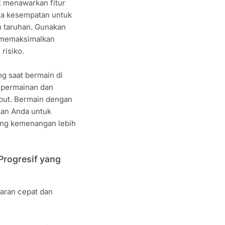
 menawarkan fitur
da kesempatan untuk
 taruhan. Gunakan
k memaksimalkan
risiko.
ng saat bermain di
i permainan dan
ebut. Bermain dengan
kan Anda untuk
ang kemenangan lebih
Progresif yang
aran cepat dan