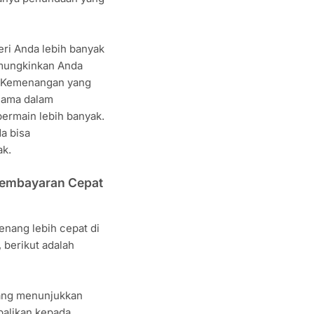
ri Anda lebih banyak
mungkinkan Anda
k. Kemenangan yang
 lama dalam
ermain lebih banyak.
a bisa
k.
Pembayaran Cepat
ang lebih cepat di
 berikut adalah
ang menunjukkan
balikan kepada