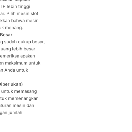
P lebih tinggi
. Pilih mesin slot
ukkan bahwa mesin
tuk menang.
 Besar
ang sudah cukup besar,
luang lebih besar
memeriksa apakah
han maksimum untuk
an Anda untuk
iperlukan)
n untuk memasang
untuk memenangkan
aturan mesin dan
gan jumlah