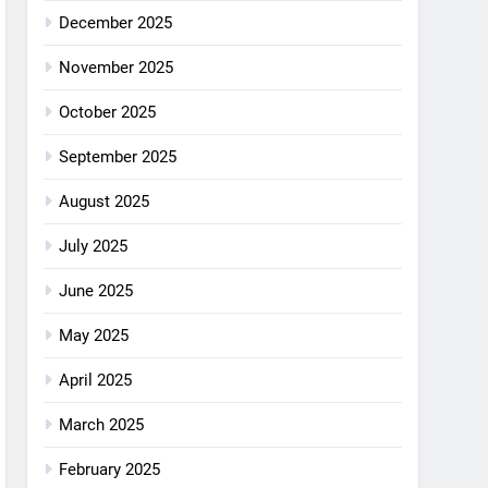
December 2025
November 2025
October 2025
September 2025
August 2025
July 2025
June 2025
May 2025
April 2025
March 2025
February 2025