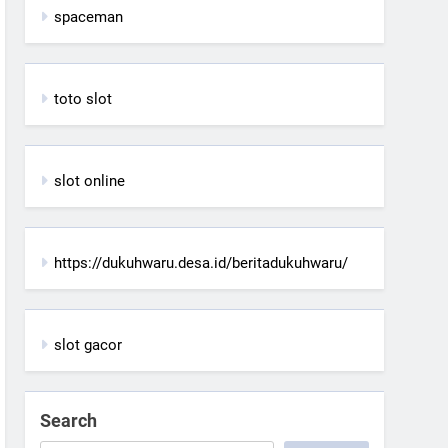
spaceman
toto slot
slot online
https://dukuhwaru.desa.id/beritadukuhwaru/
slot gacor
Search