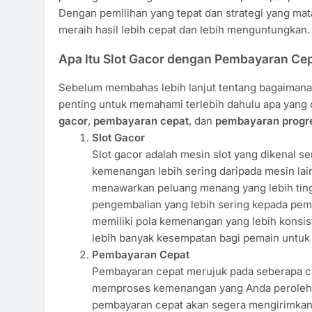
Dengan pemilihan yang tepat dan strategi yang mat
meraih hasil lebih cepat dan lebih menguntungkan.
Apa Itu Slot Gacor dengan Pembayaran Cep
Sebelum membahas lebih lanjut tentang bagaimana
penting untuk memahami terlebih dahulu apa yan
gacor
,
pembayaran cepat
, dan
pembayaran progre
Slot Gacor
Slot gacor adalah mesin slot yang dikenal s
kemenangan lebih sering daripada mesin lain
menawarkan peluang menang yang lebih tin
pengembalian yang lebih sering kepada pema
memiliki pola kemenangan yang lebih konsi
lebih banyak kesempatan bagi pemain untu
Pembayaran Cepat
Pembayaran cepat merujuk pada seberapa c
memproses kemenangan yang Anda peroleh.
pembayaran cepat akan segera mengirimka