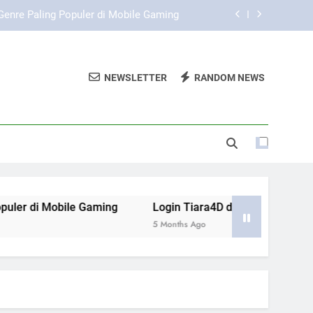
enre Paling Populer di Mobile Gaming
mastikan Akun Tetap Aman Saat Akses
Hobi Digital Menjadi Kompetisi Global
NEWSLETTER
RANDOM NEWS
k Alternatif dan Cara Menggunakannya
enre Paling Populer di Mobile Gaming
mastikan Akun Tetap Aman Saat Akses
Hobi Digital Menjadi Kompetisi Global
ile Gaming
Login Tiara4D dan Cara Memastikan Akun T
5 Months Ago