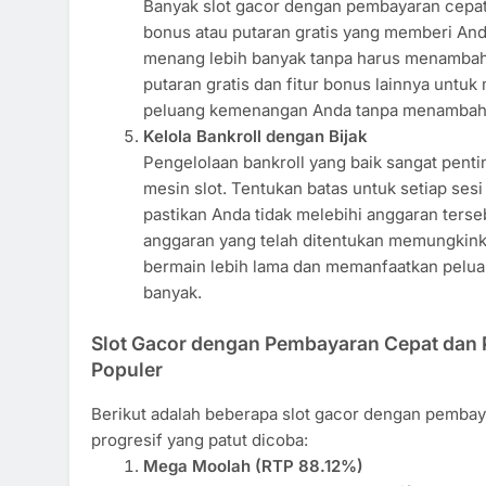
Banyak slot gacor dengan pembayaran cepat
bonus atau putaran gratis yang memberi An
menang lebih banyak tanpa harus menambah
putaran gratis dan fitur bonus lainnya untu
peluang kemenangan Anda tanpa menambah 
Kelola Bankroll dengan Bijak
Pengelolaan bankroll yang baik sangat penti
mesin slot. Tentukan batas untuk setiap ses
pastikan Anda tidak melebihi anggaran ters
anggaran yang telah ditentukan memungkin
bermain lebih lama dan memanfaatkan pelu
banyak.
Slot Gacor dengan Pembayaran Cepat dan 
Populer
Berikut adalah beberapa slot gacor dengan pembay
progresif yang patut dicoba:
Mega Moolah (RTP 88.12%)