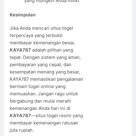
yang mungkin Anda miliki.
Kesimpulan
Jika Anda mencari situs togel
terpercaya yang terbukti
membayar kemenangan besar,
KAYA787
adalah pilihan yang
tepat. Dengan sistem yang aman,
pembayaran yang cepat, dan
kesempatan menang yang besar,
KAYA787 memastikan pengalaman
bermain togel online yang
memuaskan. Jangan ragu untuk
bergabung dan mulai meraih
kemenangan Anda hari ini di
KAYA787
—situs togel resmi yang
membayar kemenangan ratusan
juta rupiah.