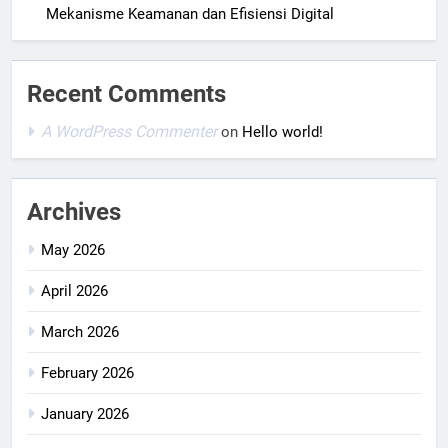
Mekanisme Keamanan dan Efisiensi Digital
Recent Comments
A WordPress Commenter
on
Hello world!
Archives
May 2026
April 2026
March 2026
February 2026
January 2026