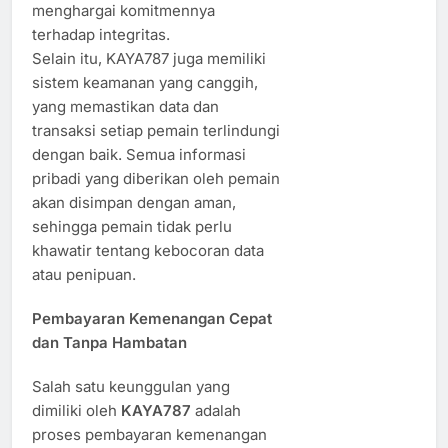
menghargai komitmennya
terhadap integritas.
Selain itu, KAYA787 juga memiliki
sistem keamanan yang canggih,
yang memastikan data dan
transaksi setiap pemain terlindungi
dengan baik. Semua informasi
pribadi yang diberikan oleh pemain
akan disimpan dengan aman,
sehingga pemain tidak perlu
khawatir tentang kebocoran data
atau penipuan.
Pembayaran Kemenangan Cepat
dan Tanpa Hambatan
Salah satu keunggulan yang
dimiliki oleh
KAYA787
adalah
proses pembayaran kemenangan