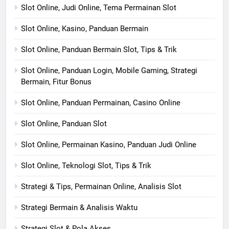
Slot Online, Judi Online, Tema Permainan Slot
Slot Online, Kasino, Panduan Bermain
Slot Online, Panduan Bermain Slot, Tips & Trik
Slot Online, Panduan Login, Mobile Gaming, Strategi
Bermain, Fitur Bonus
Slot Online, Panduan Permainan, Casino Online
Slot Online, Panduan Slot
Slot Online, Permainan Kasino, Panduan Judi Online
Slot Online, Teknologi Slot, Tips & Trik
Strategi & Tips, Permainan Online, Analisis Slot
Strategi Bermain & Analisis Waktu
Strategi Slot & Pola Akses