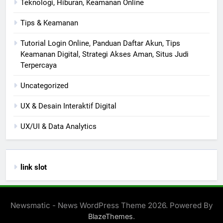
Teknologi, Hiburan, Keamanan Online
Tips & Keamanan
Tutorial Login Online, Panduan Daftar Akun, Tips
Keamanan Digital, Strategi Akses Aman, Situs Judi
Terpercaya
Uncategorized
UX & Desain Interaktif Digital
UX/UI & Data Analytics
link slot
Newsmatic - News WordPress Theme 2026. Powered By
.
BlazeThemes