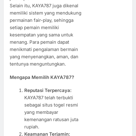
Selain itu, KAYA787 juga dikenal
memiliki sistem yang mendukung
permainan fair-play, sehingga
setiap pemain memiliki
kesempatan yang sama untuk
menang. Para pemain dapat
menikmati pengalaman bermain
yang menyenangkan, aman, dan
tentunya menguntungkan.
Mengapa Memilih KAYA787?
Reputasi Terpercaya:
KAYA787 telah terbukti
sebagai situs togel resmi
yang membayar
kemenangan ratusan juta
rupiah.
Keamanan Terjamin: