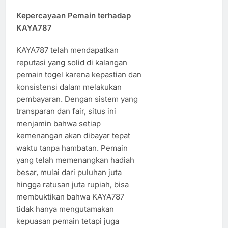
Kepercayaan Pemain terhadap
KAYA787
KAYA787 telah mendapatkan
reputasi yang solid di kalangan
pemain togel karena kepastian dan
konsistensi dalam melakukan
pembayaran. Dengan sistem yang
transparan dan fair, situs ini
menjamin bahwa setiap
kemenangan akan dibayar tepat
waktu tanpa hambatan. Pemain
yang telah memenangkan hadiah
besar, mulai dari puluhan juta
hingga ratusan juta rupiah, bisa
membuktikan bahwa KAYA787
tidak hanya mengutamakan
kepuasan pemain tetapi juga