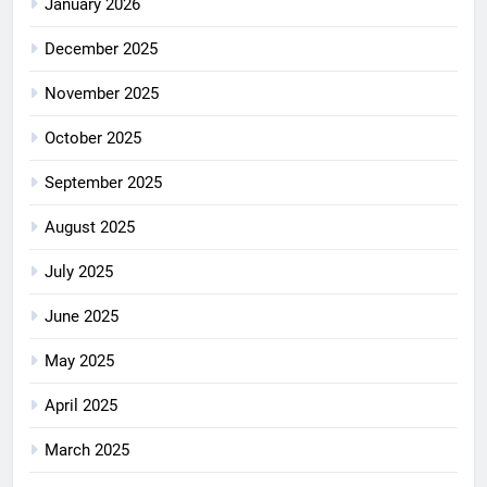
January 2026
December 2025
November 2025
October 2025
September 2025
August 2025
July 2025
June 2025
May 2025
April 2025
March 2025