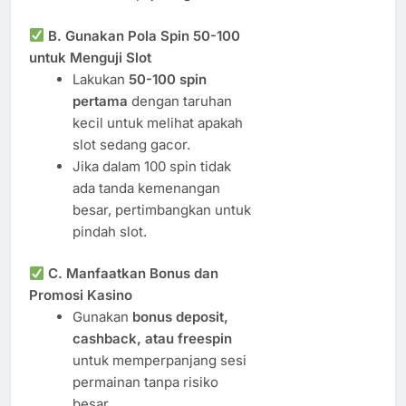
B. Gunakan Pola Spin 50-100
untuk Menguji Slot
Lakukan
50-100 spin
pertama
dengan taruhan
kecil untuk melihat apakah
slot sedang gacor.
Jika dalam 100 spin tidak
ada tanda kemenangan
besar, pertimbangkan untuk
pindah slot.
C. Manfaatkan Bonus dan
Promosi Kasino
Gunakan
bonus deposit,
cashback, atau freespin
untuk memperpanjang sesi
permainan tanpa risiko
besar.