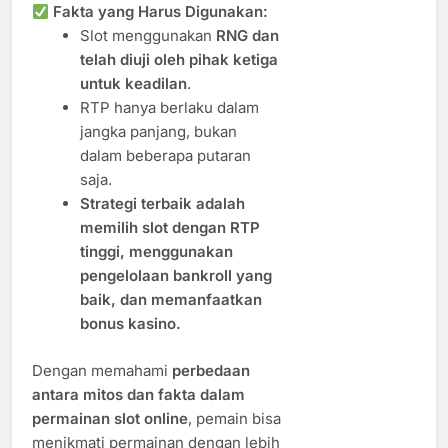
Fakta yang Harus Digunakan:
Slot menggunakan
RNG dan
telah diuji oleh pihak ketiga
untuk keadilan
.
RTP hanya berlaku dalam
jangka panjang, bukan
dalam beberapa putaran
saja.
Strategi terbaik adalah
memilih slot dengan RTP
tinggi, menggunakan
pengelolaan bankroll yang
baik, dan memanfaatkan
bonus kasino.
Dengan memahami
perbedaan
antara mitos dan fakta dalam
permainan slot online
, pemain bisa
menikmati permainan dengan lebih