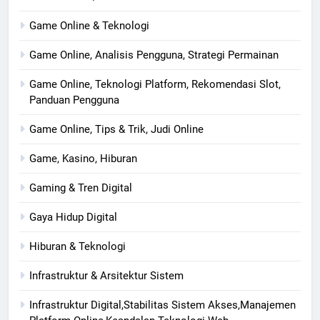
Game Online & Teknologi
Game Online, Analisis Pengguna, Strategi Permainan
Game Online, Teknologi Platform, Rekomendasi Slot,
Panduan Pengguna
Game Online, Tips & Trik, Judi Online
Game, Kasino, Hiburan
Gaming & Tren Digital
Gaya Hidup Digital
Hiburan & Teknologi
Infrastruktur & Arsitektur Sistem
Infrastruktur Digital,Stabilitas Sistem Akses,Manajemen