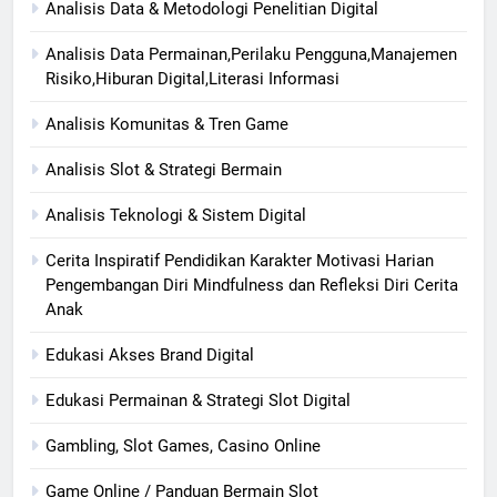
Analisis Data & Metodologi Penelitian Digital
Analisis Data Permainan,Perilaku Pengguna,Manajemen
Risiko,Hiburan Digital,Literasi Informasi
Analisis Komunitas & Tren Game
Analisis Slot & Strategi Bermain
Analisis Teknologi & Sistem Digital
Cerita Inspiratif Pendidikan Karakter Motivasi Harian
Pengembangan Diri Mindfulness dan Refleksi Diri Cerita
Anak
Edukasi Akses Brand Digital
Edukasi Permainan & Strategi Slot Digital
Gambling, Slot Games, Casino Online
Game Online / Panduan Bermain Slot