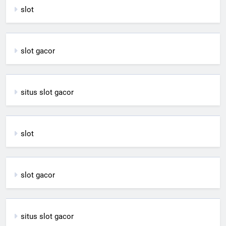
slot
slot gacor
situs slot gacor
slot
slot gacor
situs slot gacor