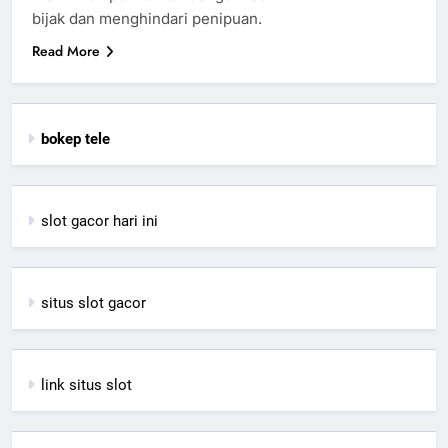
bijak dan menghindari penipuan.
Read More
bokep tele
slot gacor hari ini
situs slot gacor
link situs slot