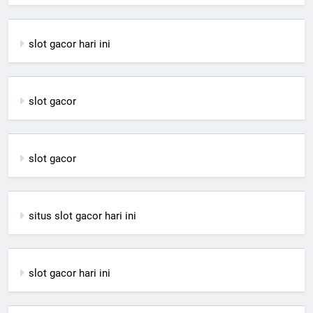
slot gacor hari ini
slot gacor
slot gacor
situs slot gacor hari ini
slot gacor hari ini