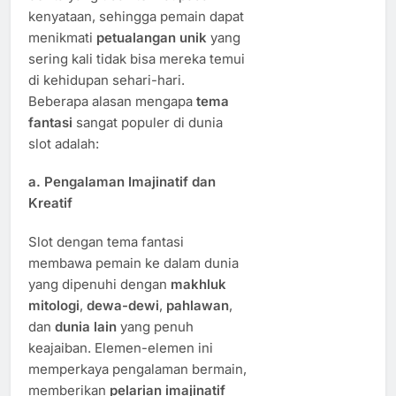
kenyataan, sehingga pemain dapat
menikmati
petualangan unik
yang
sering kali tidak bisa mereka temui
di kehidupan sehari-hari.
Beberapa alasan mengapa
tema
fantasi
sangat populer di dunia
slot adalah:
a. Pengalaman Imajinatif dan
Kreatif
Slot dengan tema fantasi
membawa pemain ke dalam dunia
yang dipenuhi dengan
makhluk
mitologi
,
dewa-dewi
,
pahlawan
,
dan
dunia lain
yang penuh
keajaiban. Elemen-elemen ini
memperkaya pengalaman bermain,
memberikan
pelarian imajinatif