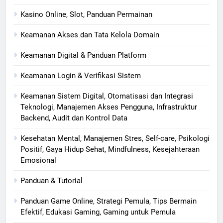
Kasino Online, Slot, Panduan Permainan
Keamanan Akses dan Tata Kelola Domain
Keamanan Digital & Panduan Platform
Keamanan Login & Verifikasi Sistem
Keamanan Sistem Digital, Otomatisasi dan Integrasi
Teknologi, Manajemen Akses Pengguna, Infrastruktur
Backend, Audit dan Kontrol Data
Kesehatan Mental, Manajemen Stres, Self-care, Psikologi
Positif, Gaya Hidup Sehat, Mindfulness, Kesejahteraan
Emosional
Panduan & Tutorial
Panduan Game Online, Strategi Pemula, Tips Bermain
Efektif, Edukasi Gaming, Gaming untuk Pemula