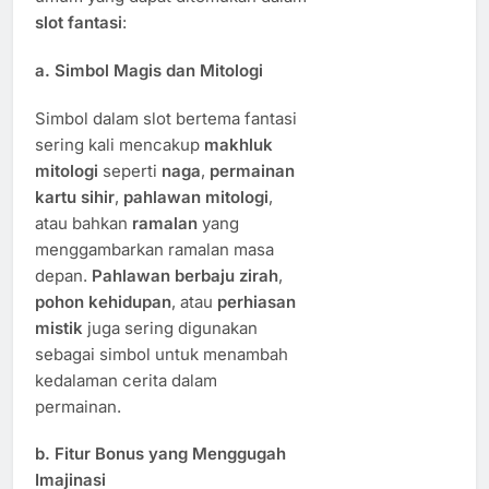
slot fantasi
:
a. Simbol Magis dan Mitologi
Simbol dalam slot bertema fantasi
sering kali mencakup
makhluk
mitologi
seperti
naga
,
permainan
kartu sihir
,
pahlawan mitologi
,
atau bahkan
ramalan
yang
menggambarkan ramalan masa
depan.
Pahlawan berbaju zirah
,
pohon kehidupan
, atau
perhiasan
mistik
juga sering digunakan
sebagai simbol untuk menambah
kedalaman cerita dalam
permainan.
b. Fitur Bonus yang Menggugah
Imajinasi