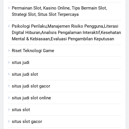
Permainan Slot, Kasino Online, Tips Bermain Slot,
Strategi Slot, Situs Slot Terpercaya
Psikologi Perilaku,Manajemen Risiko Pengguna,Literasi
Digital Hiburan,Analisis Pengalaman Interaktif,Kesehatan
Mental & Kebiasaan,Evaluasi Pengambilan Keputusan
Riset Teknologi Game
situs judi
situs judi slot
situs judi slot gacor
situs judi slot online
situs slot
situs slot gacor