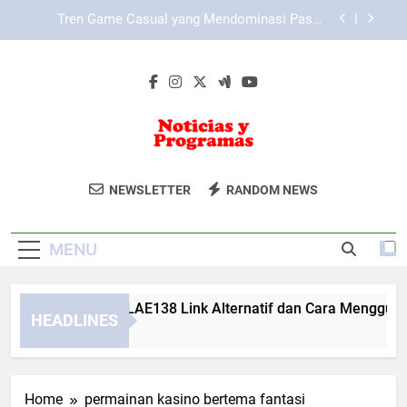
Skip
Gaming
Login Tiara4D dan Cara Memastikan Akun Tetap
to
Aman Saat Akses
content
Perkembangan Teknologi Gaming dalam Industri
Esports: Dari Hobi Digital Menjadi Kompetisi
Global
Mengenal Fungsi LAE138 Link Alternatif dan Cara
Menggunakannya
Tren Game Casual yang Mendominasi Pasar:
Rahasia Sukses Genre Paling Populer di Mobile
Noticias Y
Gaming
Dapatkan Berita Terbaru Dan Acara TV
Login Tiara4D dan Cara Memastikan Akun Tetap
NEWSLETTER
RANDOM NEWS
Aman Saat Akses
Programas
Favorit Di Noticias Y Programas.
Perkembangan Teknologi Gaming dalam Industri
Esports: Dari Hobi Digital Menjadi Kompetisi
MENU
Global
ngenal Fungsi LAE138 Link Alternatif dan Cara Menggunaka
HEADLINES
onths Ago
Home
permainan kasino bertema fantasi