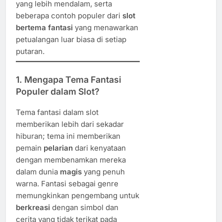
yang lebih mendalam, serta
beberapa contoh populer dari
slot
bertema fantasi
yang menawarkan
petualangan luar biasa di setiap
putaran.
1.
Mengapa Tema Fantasi
Populer dalam Slot?
Tema fantasi dalam slot
memberikan lebih dari sekadar
hiburan; tema ini memberikan
pemain
pelarian
dari kenyataan
dengan membenamkan mereka
dalam dunia
magis
yang penuh
warna. Fantasi sebagai genre
memungkinkan pengembang untuk
berkreasi
dengan simbol dan
cerita yang tidak terikat pada