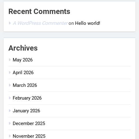
Recent Comments
A WordPress Commenter
on
Hello world!
Archives
May 2026
April 2026
March 2026
February 2026
January 2026
December 2025
November 2025