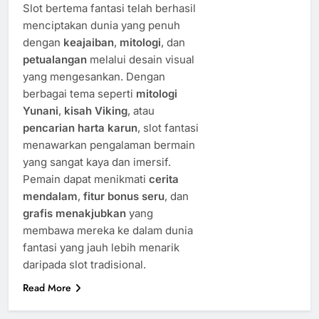
Slot bertema fantasi telah berhasil
menciptakan dunia yang penuh
dengan
keajaiban
,
mitologi
, dan
petualangan
melalui desain visual
yang mengesankan. Dengan
berbagai tema seperti
mitologi
Yunani
,
kisah Viking
, atau
pencarian harta karun
, slot fantasi
menawarkan pengalaman bermain
yang sangat kaya dan imersif.
Pemain dapat menikmati
cerita
mendalam
,
fitur bonus seru
, dan
grafis menakjubkan
yang
membawa mereka ke dalam dunia
fantasi yang jauh lebih menarik
daripada slot tradisional.
Read More