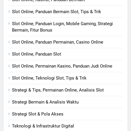
Slot Online, Panduan Bermain Slot, Tips & Trik
Slot Online, Panduan Login, Mobile Gaming, Strategi
Bermain, Fitur Bonus
Slot Online, Panduan Permainan, Casino Online
Slot Online, Panduan Slot
Slot Online, Permainan Kasino, Panduan Judi Online
Slot Online, Teknologi Slot, Tips & Trik
Strategi & Tips, Permainan Online, Analisis Slot
Strategi Bermain & Analisis Waktu
Strategi Slot & Pola Akses
Teknologi & Infrastruktur Digital