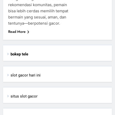
rekomendasi komunitas, pemain
bisa lebih cerdas memilih tempat
bermain yang sesuai, aman, dan
tentunya—berpotensi gacor.
Read More
bokep tele
slot gacor hari ini
situs slot gacor