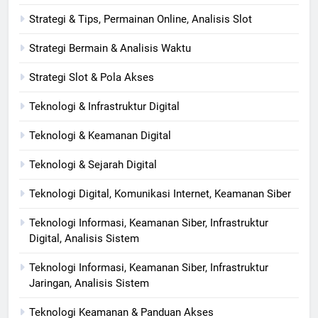
Strategi & Tips, Permainan Online, Analisis Slot
Strategi Bermain & Analisis Waktu
Strategi Slot & Pola Akses
Teknologi & Infrastruktur Digital
Teknologi & Keamanan Digital
Teknologi & Sejarah Digital
Teknologi Digital, Komunikasi Internet, Keamanan Siber
Teknologi Informasi, Keamanan Siber, Infrastruktur
Digital, Analisis Sistem
Teknologi Informasi, Keamanan Siber, Infrastruktur
Jaringan, Analisis Sistem
Teknologi Keamanan & Panduan Akses