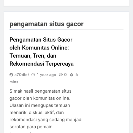
pengamatan situs gacor
Pengamatan Situs Gacor
oleh Komunitas Online:
Temuan, Tren, dan
Rekomendasi Terpercaya
a70dfef
1 year ago
0
6
mins
Simak hasil pengamatan situs
gacor oleh komunitas online.
Ulasan ini mengupas temuan
menarik, diskusi aktif, dan
rekomendasi yang sedang menjadi
sorotan para pemain