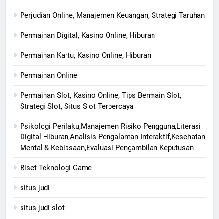
Perjudian Online, Manajemen Keuangan, Strategi Taruhan
Permainan Digital, Kasino Online, Hiburan
Permainan Kartu, Kasino Online, Hiburan
Permainan Online
Permainan Slot, Kasino Online, Tips Bermain Slot,
Strategi Slot, Situs Slot Terpercaya
Psikologi Perilaku,Manajemen Risiko Pengguna,Literasi
Digital Hiburan,Analisis Pengalaman Interaktif,Kesehatan
Mental & Kebiasaan,Evaluasi Pengambilan Keputusan
Riset Teknologi Game
situs judi
situs judi slot