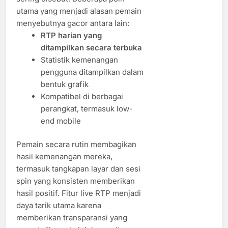
utama yang menjadi alasan pemain
menyebutnya gacor antara lain:
RTP harian yang
ditampilkan secara terbuka
Statistik kemenangan
pengguna ditampilkan dalam
bentuk grafik
Kompatibel di berbagai
perangkat, termasuk low-
end mobile
Pemain secara rutin membagikan
hasil kemenangan mereka,
termasuk tangkapan layar dan sesi
spin yang konsisten memberikan
hasil positif. Fitur live RTP menjadi
daya tarik utama karena
memberikan transparansi yang