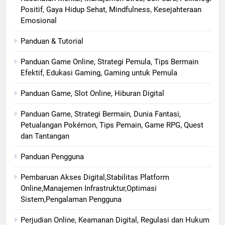
Positif, Gaya Hidup Sehat, Mindfulness, Kesejahteraan
Emosional
Panduan & Tutorial
Panduan Game Online, Strategi Pemula, Tips Bermain
Efektif, Edukasi Gaming, Gaming untuk Pemula
Panduan Game, Slot Online, Hiburan Digital
Panduan Game, Strategi Bermain, Dunia Fantasi,
Petualangan Pokémon, Tips Pemain, Game RPG, Quest
dan Tantangan
Panduan Pengguna
Pembaruan Akses Digital,Stabilitas Platform
Online,Manajemen Infrastruktur,Optimasi
Sistem,Pengalaman Pengguna
Perjudian Online, Keamanan Digital, Regulasi dan Hukum