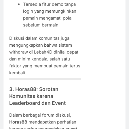
Tersedia fitur demo tanpa
login yang memungkinkan
pemain mengamati pola
sebelum bermain
Diskusi dalam komunitas juga
mengungkapkan bahwa sistem
withdraw di Lebah4D dinilai cepat
dan minim kendala, salah satu
faktor yang membuat pemain terus
kembali.
3.
Horas88: Sorotan
Komunitas karena
Leaderboard dan Event
Dalam berbagai forum diskusi,
Horas88
mendapatkan perhatian
karena sering mengadakan
event