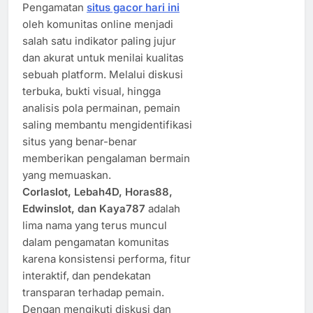
Pengamatan
situs gacor hari ini
oleh komunitas online menjadi
salah satu indikator paling jujur
dan akurat untuk menilai kualitas
sebuah platform. Melalui diskusi
terbuka, bukti visual, hingga
analisis pola permainan, pemain
saling membantu mengidentifikasi
situs yang benar-benar
memberikan pengalaman bermain
yang memuaskan.
Corlaslot, Lebah4D, Horas88,
Edwinslot, dan Kaya787
adalah
lima nama yang terus muncul
dalam pengamatan komunitas
karena konsistensi performa, fitur
interaktif, dan pendekatan
transparan terhadap pemain.
Dengan mengikuti diskusi dan