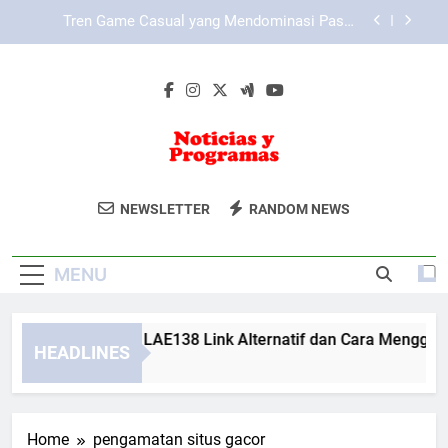
Skip
Gaming
Login Tiara4D dan Cara Memastikan Akun Tetap
to
Aman Saat Akses
content
Perkembangan Teknologi Gaming dalam Industri
Esports: Dari Hobi Digital Menjadi Kompetisi
Global
Mengenal Fungsi LAE138 Link Alternatif dan Cara
Menggunakannya
Tren Game Casual yang Mendominasi Pasar:
Rahasia Sukses Genre Paling Populer di Mobile
Noticias Y
Gaming
Dapatkan Berita Terbaru Dan Acara TV
Login Tiara4D dan Cara Memastikan Akun Tetap
NEWSLETTER
RANDOM NEWS
Aman Saat Akses
Programas
Favorit Di Noticias Y Programas.
Perkembangan Teknologi Gaming dalam Industri
Esports: Dari Hobi Digital Menjadi Kompetisi
MENU
Global
engenal Fungsi LAE138 Link Alternatif dan Cara Menggunak
HEADLINES
 Months Ago
Home
pengamatan situs gacor