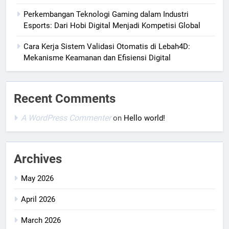
Perkembangan Teknologi Gaming dalam Industri
Esports: Dari Hobi Digital Menjadi Kompetisi Global
Cara Kerja Sistem Validasi Otomatis di Lebah4D:
Mekanisme Keamanan dan Efisiensi Digital
Recent Comments
A WordPress Commenter
on
Hello world!
Archives
May 2026
April 2026
March 2026