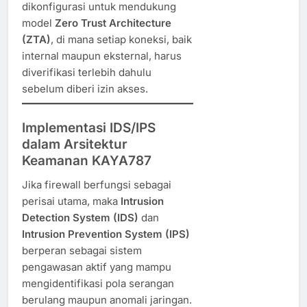
dikonfigurasi untuk mendukung
model
Zero Trust Architecture
(ZTA)
, di mana setiap koneksi, baik
internal maupun eksternal, harus
diverifikasi terlebih dahulu
sebelum diberi izin akses.
Implementasi IDS/IPS
dalam Arsitektur
Keamanan KAYA787
Jika firewall berfungsi sebagai
perisai utama, maka
Intrusion
Detection System (IDS)
dan
Intrusion Prevention System (IPS)
berperan sebagai sistem
pengawasan aktif yang mampu
mengidentifikasi pola serangan
berulang maupun anomali jaringan.