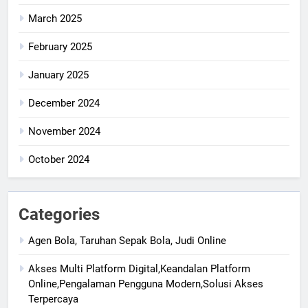
March 2025
February 2025
January 2025
December 2024
November 2024
October 2024
Categories
Agen Bola, Taruhan Sepak Bola, Judi Online
Akses Multi Platform Digital,Keandalan Platform
Online,Pengalaman Pengguna Modern,Solusi Akses
Terpercaya