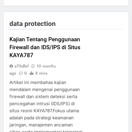
data protection
Kajian Tentang Penggunaan
Firewall dan IDS/IPS di Situs
KAYA787
a70dfef
10 months
ago
0
8 mins
Artikel ini membahas kajian
mendalam mengenai penggunaan
firewall dan sistem deteksi serta
pencegahan intrusi (IDS/IPS) di
situs resmi KAYA787.Fokus utama
adalah pada strategi keamanan
jaringan, manajemen ancaman
siber, serta implementasi teknologi