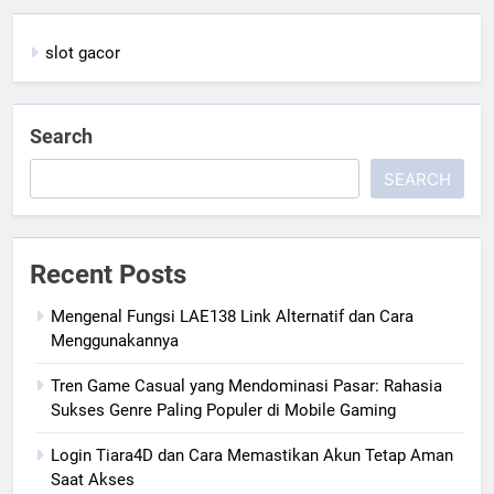
slot gacor
Search
SEARCH
Recent Posts
Mengenal Fungsi LAE138 Link Alternatif dan Cara
Menggunakannya
Tren Game Casual yang Mendominasi Pasar: Rahasia
Sukses Genre Paling Populer di Mobile Gaming
Login Tiara4D dan Cara Memastikan Akun Tetap Aman
Saat Akses