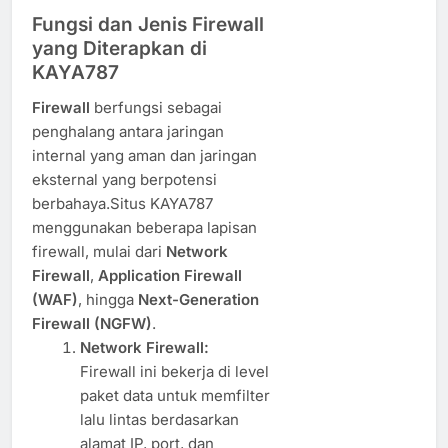
Fungsi dan Jenis Firewall
yang Diterapkan di
KAYA787
Firewall
berfungsi sebagai
penghalang antara jaringan
internal yang aman dan jaringan
eksternal yang berpotensi
berbahaya.Situs KAYA787
menggunakan beberapa lapisan
firewall, mulai dari
Network
Firewall
,
Application Firewall
(WAF)
, hingga
Next-Generation
Firewall (NGFW)
.
Network Firewall:
Firewall ini bekerja di level
paket data untuk memfilter
lalu lintas berdasarkan
alamat IP, port, dan