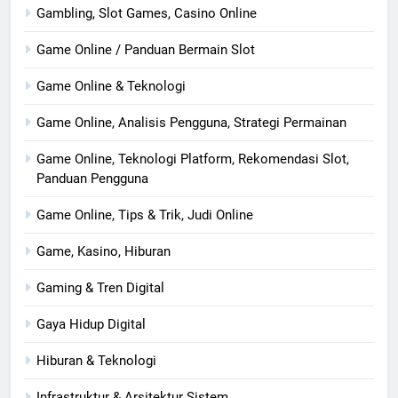
Gambling, Slot Games, Casino Online
Game Online / Panduan Bermain Slot
Game Online & Teknologi
Game Online, Analisis Pengguna, Strategi Permainan
Game Online, Teknologi Platform, Rekomendasi Slot,
Panduan Pengguna
Game Online, Tips & Trik, Judi Online
Game, Kasino, Hiburan
Gaming & Tren Digital
Gaya Hidup Digital
Hiburan & Teknologi
Infrastruktur & Arsitektur Sistem