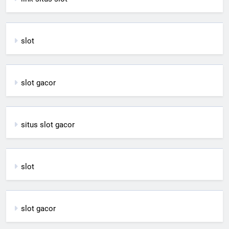
slot
slot gacor
situs slot gacor
slot
slot gacor