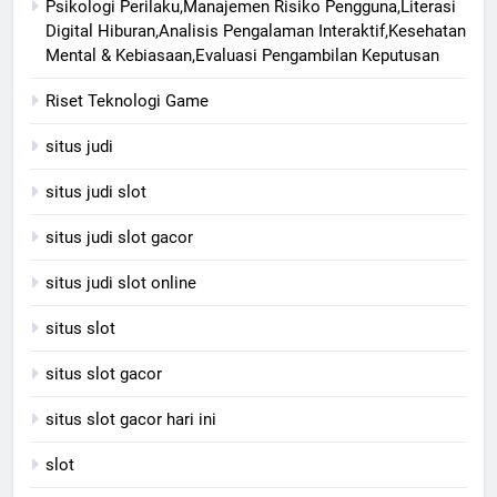
Psikologi Perilaku,Manajemen Risiko Pengguna,Literasi
Digital Hiburan,Analisis Pengalaman Interaktif,Kesehatan
Mental & Kebiasaan,Evaluasi Pengambilan Keputusan
Riset Teknologi Game
situs judi
situs judi slot
situs judi slot gacor
situs judi slot online
situs slot
situs slot gacor
situs slot gacor hari ini
slot