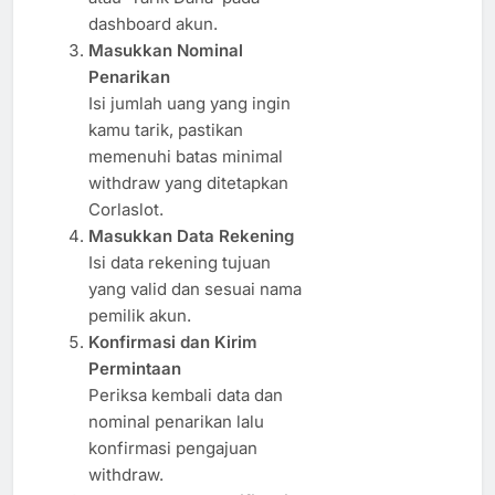
dashboard akun.
Masukkan Nominal
Penarikan
Isi jumlah uang yang ingin
kamu tarik, pastikan
memenuhi batas minimal
withdraw yang ditetapkan
Corlaslot.
Masukkan Data Rekening
Isi data rekening tujuan
yang valid dan sesuai nama
pemilik akun.
Konfirmasi dan Kirim
Permintaan
Periksa kembali data dan
nominal penarikan lalu
konfirmasi pengajuan
withdraw.