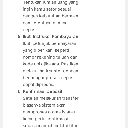
Tentukan jumlah uang yang
ingin kamu setor sesuai
dengan kebutuhan bermain
dan ketentuan minimal
deposit.
Ikuti Instruksi Pembayaran
Ikuti petunjuk pembayaran
yang diberikan, seperti
nomor rekening tujuan dan
kode unik jika ada. Pastikan
melakukan transfer dengan
benar agar proses deposit
cepat diproses.
Konfirmasi Deposit
Setelah melakukan transfer,
biasanya sistem akan
memproses otomatis atau
kamu perlu konfirmasi
secara manual melalui fitur