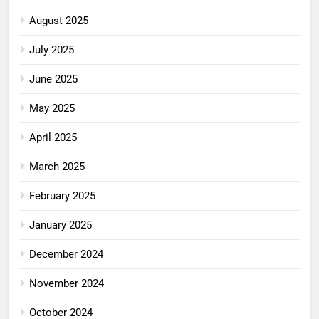
August 2025
July 2025
June 2025
May 2025
April 2025
March 2025
February 2025
January 2025
December 2024
November 2024
October 2024