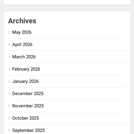
Archives
May 2026
April 2026
March 2026
February 2026
January 2026
December 2025
November 2025
October 2025
September 2025