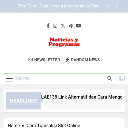
Skip
Gaming
Login Tiara4D dan Cara Memastikan Akun Tetap
to
Aman Saat Akses
content
Perkembangan Teknologi Gaming dalam Industri
Esports: Dari Hobi Digital Menjadi Kompetisi
Global
Mengenal Fungsi LAE138 Link Alternatif dan Cara
Menggunakannya
Tren Game Casual yang Mendominasi Pasar:
Rahasia Sukses Genre Paling Populer di Mobile
Noticias Y
Gaming
Dapatkan Berita Terbaru Dan Acara TV
Login Tiara4D dan Cara Memastikan Akun Tetap
NEWSLETTER
RANDOM NEWS
Aman Saat Akses
Programas
Favorit Di Noticias Y Programas.
Perkembangan Teknologi Gaming dalam Industri
Esports: Dari Hobi Digital Menjadi Kompetisi
MENU
Global
engenal Fungsi LAE138 Link Alternatif dan Cara Menggunak
HEADLINES
 Months Ago
Home
Cara Transaksi Slot Online