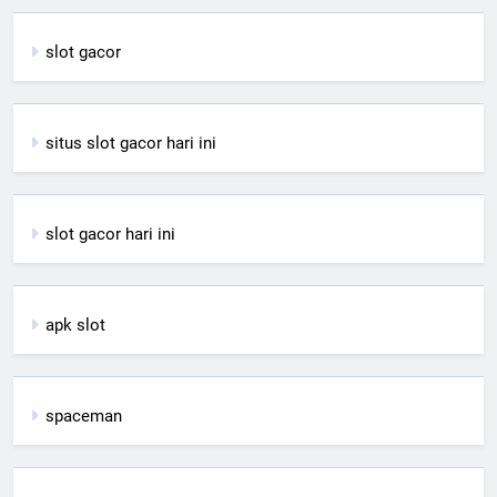
slot gacor
situs slot gacor hari ini
slot gacor hari ini
apk slot
spaceman