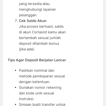
yang tersedia atau
menghubungi layanan
pelanggan.
Cek Saldo Akun
Jika proses berhasil, saldo
di akun Corlaslot kamu akan
bertambah sesuai jumlah
deposit ditambah bonus
(jika ada).
Tips Agar Deposit Berjalan Lancar
Pastikan nominal dan
metode pembayaran sesuai
dengan ketentuan.
Gunakan nomor rekening
dan kode unik sesuai
instruksi.
Simpan bukti transfer untuk