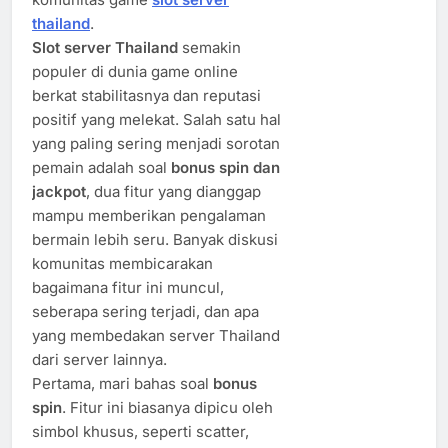
thailand
.
Slot server Thailand
semakin
populer di dunia game online
berkat stabilitasnya dan reputasi
positif yang melekat. Salah satu hal
yang paling sering menjadi sorotan
pemain adalah soal
bonus spin dan
jackpot
, dua fitur yang dianggap
mampu memberikan pengalaman
bermain lebih seru. Banyak diskusi
komunitas membicarakan
bagaimana fitur ini muncul,
seberapa sering terjadi, dan apa
yang membedakan server Thailand
dari server lainnya.
Pertama, mari bahas soal
bonus
spin
. Fitur ini biasanya dipicu oleh
simbol khusus, seperti scatter,