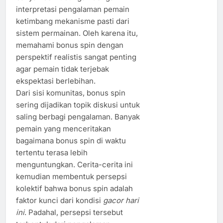
interpretasi pengalaman pemain
ketimbang mekanisme pasti dari
sistem permainan. Oleh karena itu,
memahami bonus spin dengan
perspektif realistis sangat penting
agar pemain tidak terjebak
ekspektasi berlebihan.
Dari sisi komunitas, bonus spin
sering dijadikan topik diskusi untuk
saling berbagi pengalaman. Banyak
pemain yang menceritakan
bagaimana bonus spin di waktu
tertentu terasa lebih
menguntungkan. Cerita-cerita ini
kemudian membentuk persepsi
kolektif bahwa bonus spin adalah
faktor kunci dari kondisi
gacor hari
ini
. Padahal, persepsi tersebut