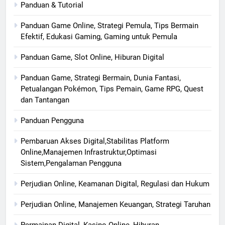
Panduan & Tutorial
Panduan Game Online, Strategi Pemula, Tips Bermain
Efektif, Edukasi Gaming, Gaming untuk Pemula
Panduan Game, Slot Online, Hiburan Digital
Panduan Game, Strategi Bermain, Dunia Fantasi,
Petualangan Pokémon, Tips Pemain, Game RPG, Quest
dan Tantangan
Panduan Pengguna
Pembaruan Akses Digital,Stabilitas Platform
Online,Manajemen Infrastruktur,Optimasi
Sistem,Pengalaman Pengguna
Perjudian Online, Keamanan Digital, Regulasi dan Hukum
Perjudian Online, Manajemen Keuangan, Strategi Taruhan
Permainan Digital, Kasino Online, Hiburan