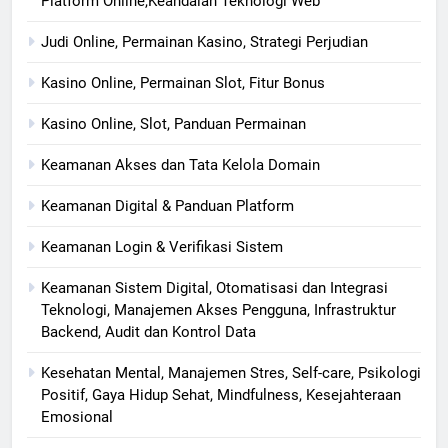
Platform Online,Keandalan Teknologi Web
Judi Online, Permainan Kasino, Strategi Perjudian
Kasino Online, Permainan Slot, Fitur Bonus
Kasino Online, Slot, Panduan Permainan
Keamanan Akses dan Tata Kelola Domain
Keamanan Digital & Panduan Platform
Keamanan Login & Verifikasi Sistem
Keamanan Sistem Digital, Otomatisasi dan Integrasi
Teknologi, Manajemen Akses Pengguna, Infrastruktur
Backend, Audit dan Kontrol Data
Kesehatan Mental, Manajemen Stres, Self-care, Psikologi
Positif, Gaya Hidup Sehat, Mindfulness, Kesejahteraan
Emosional