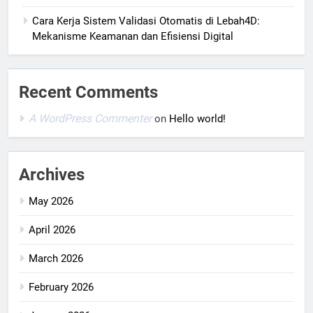
Cara Kerja Sistem Validasi Otomatis di Lebah4D:
Mekanisme Keamanan dan Efisiensi Digital
Recent Comments
A WordPress Commenter
on
Hello world!
Archives
May 2026
April 2026
March 2026
February 2026