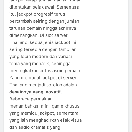
ditentukan sejak awal. Sementara
itu, jackpot progresif terus
bertambah seiring dengan jumlah
taruhan pemain hingga akhirnya
dimenangkan. Di slot server
Thailand, kedua jenis jackpot ini
sering tersedia dengan tampilan
yang lebih modern dan variasi
tema yang menarik, sehingga
meningkatkan antusiasme pemain.
Yang membuat jackpot di server
Thailand menjadi sorotan adalah
desainnya yang inovatif
.
Beberapa permainan
menambahkan mini-game khusus
yang memicu jackpot, sementara
yang lain menghadirkan efek visual
dan audio dramatis yang