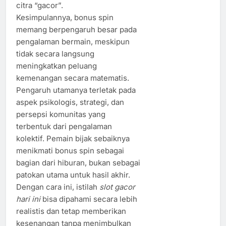
citra “gacor”.
Kesimpulannya, bonus spin
memang berpengaruh besar pada
pengalaman bermain, meskipun
tidak secara langsung
meningkatkan peluang
kemenangan secara matematis.
Pengaruh utamanya terletak pada
aspek psikologis, strategi, dan
persepsi komunitas yang
terbentuk dari pengalaman
kolektif. Pemain bijak sebaiknya
menikmati bonus spin sebagai
bagian dari hiburan, bukan sebagai
patokan utama untuk hasil akhir.
Dengan cara ini, istilah
slot gacor
hari ini
bisa dipahami secara lebih
realistis dan tetap memberikan
kesenangan tanpa menimbulkan