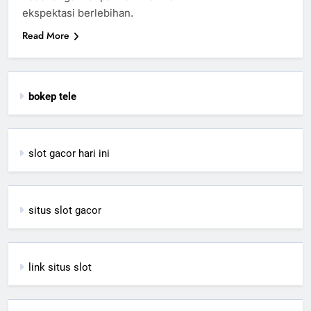
ekspektasi berlebihan.
Read More
bokep tele
slot gacor hari ini
situs slot gacor
link situs slot