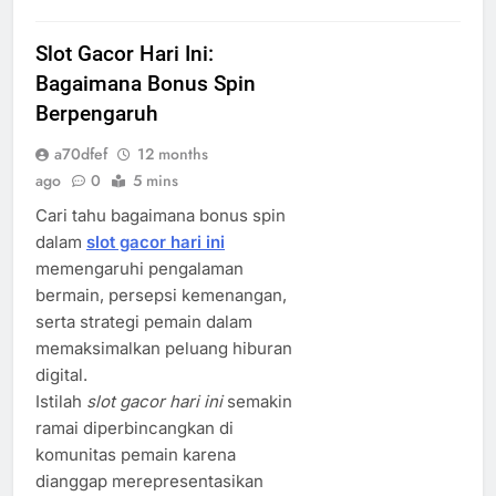
Slot Gacor Hari Ini:
Bagaimana Bonus Spin
Berpengaruh
a70dfef
12 months
ago
0
5 mins
Cari tahu bagaimana bonus spin
dalam
slot gacor hari ini
memengaruhi pengalaman
bermain, persepsi kemenangan,
serta strategi pemain dalam
memaksimalkan peluang hiburan
digital.
Istilah
slot gacor hari ini
semakin
ramai diperbincangkan di
komunitas pemain karena
dianggap merepresentasikan