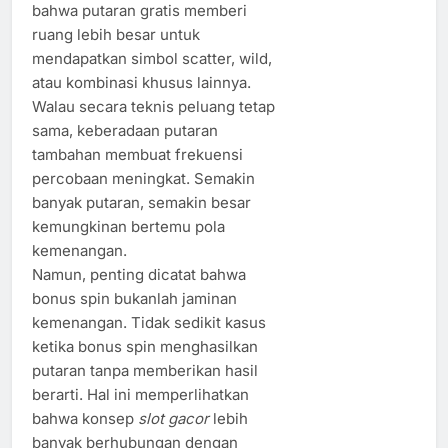
bahwa putaran gratis memberi
ruang lebih besar untuk
mendapatkan simbol scatter, wild,
atau kombinasi khusus lainnya.
Walau secara teknis peluang tetap
sama, keberadaan putaran
tambahan membuat frekuensi
percobaan meningkat. Semakin
banyak putaran, semakin besar
kemungkinan bertemu pola
kemenangan.
Namun, penting dicatat bahwa
bonus spin bukanlah jaminan
kemenangan. Tidak sedikit kasus
ketika bonus spin menghasilkan
putaran tanpa memberikan hasil
berarti. Hal ini memperlihatkan
bahwa konsep
slot gacor
lebih
banyak berhubungan dengan