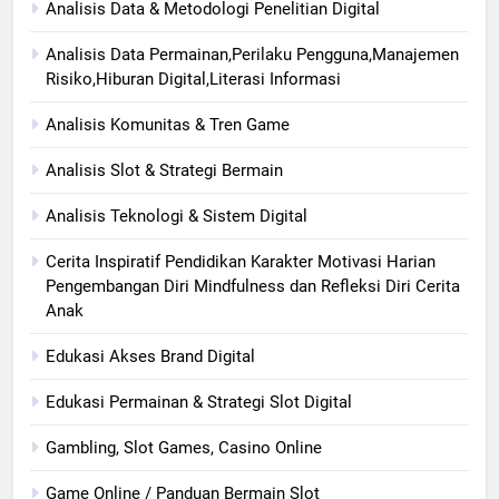
Analisis Data & Metodologi Penelitian Digital
Analisis Data Permainan,Perilaku Pengguna,Manajemen
Risiko,Hiburan Digital,Literasi Informasi
Analisis Komunitas & Tren Game
Analisis Slot & Strategi Bermain
Analisis Teknologi & Sistem Digital
Cerita Inspiratif Pendidikan Karakter Motivasi Harian
Pengembangan Diri Mindfulness dan Refleksi Diri Cerita
Anak
Edukasi Akses Brand Digital
Edukasi Permainan & Strategi Slot Digital
Gambling, Slot Games, Casino Online
Game Online / Panduan Bermain Slot