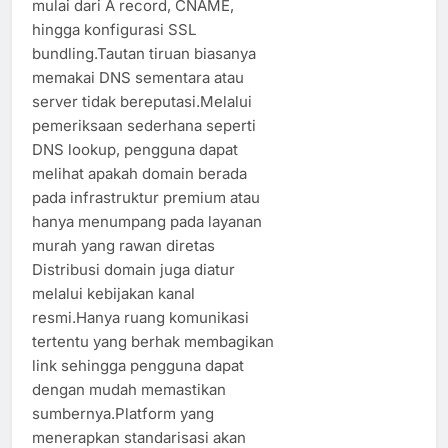
mulai dari A record, CNAME,
hingga konfigurasi SSL
bundling.Tautan tiruan biasanya
memakai DNS sementara atau
server tidak bereputasi.Melalui
pemeriksaan sederhana seperti
DNS lookup, pengguna dapat
melihat apakah domain berada
pada infrastruktur premium atau
hanya menumpang pada layanan
murah yang rawan diretas
Distribusi domain juga diatur
melalui kebijakan kanal
resmi.Hanya ruang komunikasi
tertentu yang berhak membagikan
link sehingga pengguna dapat
dengan mudah memastikan
sumbernya.Platform yang
menerapkan standarisasi akan