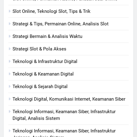
Slot Online, Teknologi Slot, Tips & Trik
Strategi & Tips, Permainan Online, Analisis Slot
Strategi Bermain & Analisis Waktu
Strategi Slot & Pola Akses
Teknologi & Infrastruktur Digital
Teknologi & Keamanan Digital
Teknologi & Sejarah Digital
Teknologi Digital, Komunikasi Internet, Keamanan Siber
Teknologi Informasi, Keamanan Siber, Infrastruktur
Digital, Analisis Sistem
Teknologi Informasi, Keamanan Siber, Infrastruktur