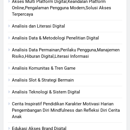
Akses Multi Platform Digital,Keandalan Platform
Online,Pengalaman Pengguna Modern,Solusi Akses
Terpercaya
Analisis dan Literasi Digital
Analisis Data & Metodologi Penelitian Digital
Analisis Data Permainan,Perilaku Pengguna,Manajemen
Risiko,Hiburan Digital,Literasi Informasi
Analisis Komunitas & Tren Game
Analisis Slot & Strategi Bermain
Analisis Teknologi & Sistem Digital
Cerita Inspiratif Pendidikan Karakter Motivasi Harian
Pengembangan Diri Mindfulness dan Refleksi Diri Cerita
Anak
Edukasi Akses Brand Digital