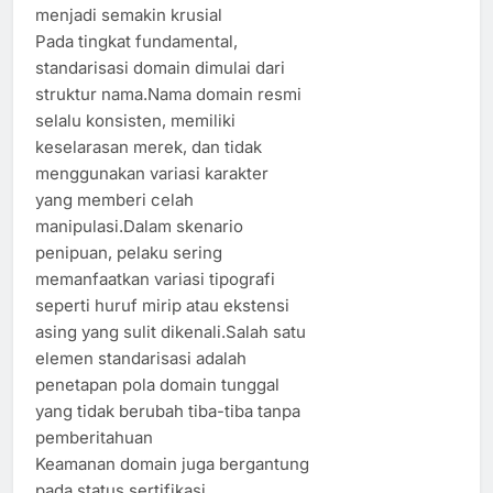
menjadi semakin krusial
Pada tingkat fundamental,
standarisasi domain dimulai dari
struktur nama.Nama domain resmi
selalu konsisten, memiliki
keselarasan merek, dan tidak
menggunakan variasi karakter
yang memberi celah
manipulasi.Dalam skenario
penipuan, pelaku sering
memanfaatkan variasi tipografi
seperti huruf mirip atau ekstensi
asing yang sulit dikenali.Salah satu
elemen standarisasi adalah
penetapan pola domain tunggal
yang tidak berubah tiba-tiba tanpa
pemberitahuan
Keamanan domain juga bergantung
pada status sertifikasi