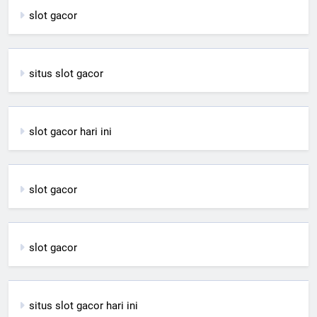
slot gacor
situs slot gacor
slot gacor hari ini
slot gacor
slot gacor
situs slot gacor hari ini