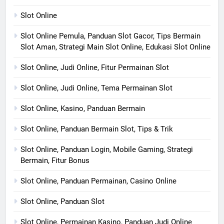
Slot Online
Slot Online Pemula, Panduan Slot Gacor, Tips Bermain
Slot Aman, Strategi Main Slot Online, Edukasi Slot Online
Slot Online, Judi Online, Fitur Permainan Slot
Slot Online, Judi Online, Tema Permainan Slot
Slot Online, Kasino, Panduan Bermain
Slot Online, Panduan Bermain Slot, Tips & Trik
Slot Online, Panduan Login, Mobile Gaming, Strategi
Bermain, Fitur Bonus
Slot Online, Panduan Permainan, Casino Online
Slot Online, Panduan Slot
Slot Online, Permainan Kasino, Panduan Judi Online