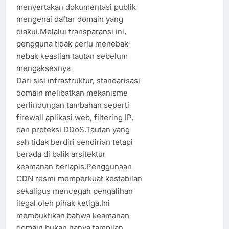
menyertakan dokumentasi publik
mengenai daftar domain yang
diakui.Melalui transparansi ini,
pengguna tidak perlu menebak-
nebak keaslian tautan sebelum
mengaksesnya
Dari sisi infrastruktur, standarisasi
domain melibatkan mekanisme
perlindungan tambahan seperti
firewall aplikasi web, filtering IP,
dan proteksi DDoS.Tautan yang
sah tidak berdiri sendirian tetapi
berada di balik arsitektur
keamanan berlapis.Penggunaan
CDN resmi memperkuat kestabilan
sekaligus mencegah pengalihan
ilegal oleh pihak ketiga.Ini
membuktikan bahwa keamanan
domain bukan hanya tampilan