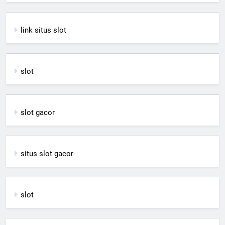
link situs slot
slot
slot gacor
situs slot gacor
slot