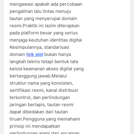
mengawasi apakah ada percobaan
pengalihan lalu lintas menuju
tautan yang menyerupai domain
resmi.Praktik ini lazim diterapkan
pada platform besar yang serius
menjaga keutuhan identitas digital
Kesimpulannya, standarisasi
domain
link slot
bukan hanya
langkah teknis tetapi bentuk tata
kelola keamanan akses digital yang
bertanggung jawab.Melalui
struktur nama yang konsisten,
sertifikasi resmi, kanal distribusi
terkontrol, dan perlindungan
jaringan berlapis, tautan resmi
dapat dibedakan dari tautan
tiruan.Pengguna yang memahami
prinsip ini mendapatkan
perlindungan alami dari ancaman