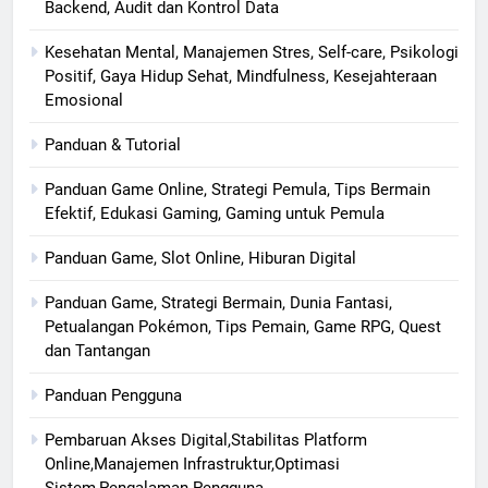
Backend, Audit dan Kontrol Data
Kesehatan Mental, Manajemen Stres, Self-care, Psikologi
Positif, Gaya Hidup Sehat, Mindfulness, Kesejahteraan
Emosional
Panduan & Tutorial
Panduan Game Online, Strategi Pemula, Tips Bermain
Efektif, Edukasi Gaming, Gaming untuk Pemula
Panduan Game, Slot Online, Hiburan Digital
Panduan Game, Strategi Bermain, Dunia Fantasi,
Petualangan Pokémon, Tips Pemain, Game RPG, Quest
dan Tantangan
Panduan Pengguna
Pembaruan Akses Digital,Stabilitas Platform
Online,Manajemen Infrastruktur,Optimasi
Sistem,Pengalaman Pengguna