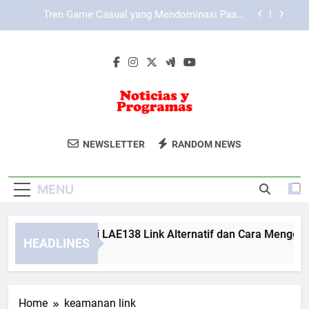
Skip
Gaming
Login Tiara4D dan Cara Memastikan Akun Tetap
to
Aman Saat Akses
content
Perkembangan Teknologi Gaming dalam Industri
Esports: Dari Hobi Digital Menjadi Kompetisi
Global
Mengenal Fungsi LAE138 Link Alternatif dan Cara
Menggunakannya
Tren Game Casual yang Mendominasi Pasar:
Rahasia Sukses Genre Paling Populer di Mobile
Noticias Y
Gaming
Dapatkan Berita Terbaru Dan Acara TV
Login Tiara4D dan Cara Memastikan Akun Tetap
NEWSLETTER
RANDOM NEWS
Aman Saat Akses
Programas
Favorit Di Noticias Y Programas.
Perkembangan Teknologi Gaming dalam Industri
Esports: Dari Hobi Digital Menjadi Kompetisi
MENU
Global
Mengenal Fungsi LAE138 Link Alternatif dan Cara Menggunak
HEADLINES
3 Months Ago
Home
keamanan link