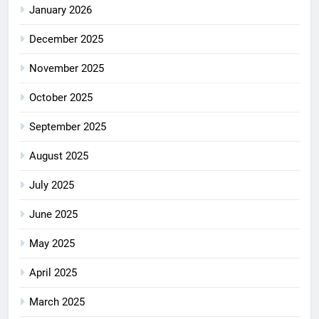
January 2026
December 2025
November 2025
October 2025
September 2025
August 2025
July 2025
June 2025
May 2025
April 2025
March 2025