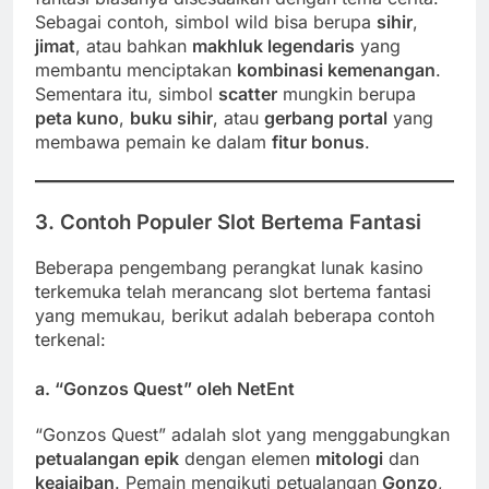
Sebagai contoh, simbol wild bisa berupa
sihir
,
jimat
, atau bahkan
makhluk legendaris
yang
membantu menciptakan
kombinasi kemenangan
.
Sementara itu, simbol
scatter
mungkin berupa
peta kuno
,
buku sihir
, atau
gerbang portal
yang
membawa pemain ke dalam
fitur bonus
.
3.
Contoh Populer Slot Bertema Fantasi
Beberapa pengembang perangkat lunak kasino
terkemuka telah merancang slot bertema fantasi
yang memukau, berikut adalah beberapa contoh
terkenal:
a. “Gonzos Quest” oleh NetEnt
“Gonzos Quest” adalah slot yang menggabungkan
petualangan epik
dengan elemen
mitologi
dan
keajaiban
. Pemain mengikuti petualangan
Gonzo
,