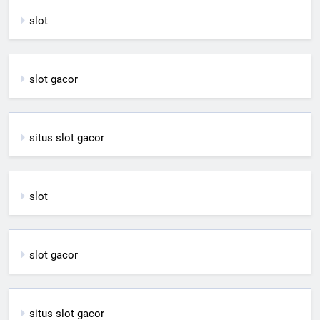
slot
slot gacor
situs slot gacor
slot
slot gacor
situs slot gacor