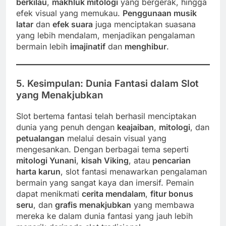
berkilau
,
makhluk mitologi
yang bergerak, hingga
efek visual yang memukau.
Penggunaan musik
latar
dan
efek suara
juga menciptakan suasana
yang lebih mendalam, menjadikan pengalaman
bermain lebih
imajinatif
dan
menghibur
.
5.
Kesimpulan: Dunia Fantasi dalam Slot
yang Menakjubkan
Slot bertema fantasi telah berhasil menciptakan
dunia yang penuh dengan
keajaiban
,
mitologi
, dan
petualangan
melalui desain visual yang
mengesankan. Dengan berbagai tema seperti
mitologi Yunani
,
kisah Viking
, atau
pencarian
harta karun
, slot fantasi menawarkan pengalaman
bermain yang sangat kaya dan imersif. Pemain
dapat menikmati
cerita mendalam
,
fitur bonus
seru
, dan
grafis menakjubkan
yang membawa
mereka ke dalam dunia fantasi yang jauh lebih