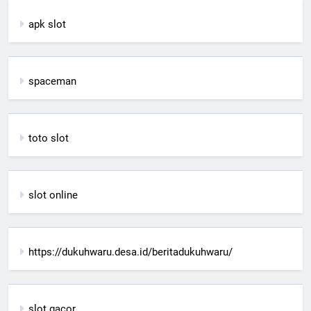
apk slot
spaceman
toto slot
slot online
https://dukuhwaru.desa.id/beritadukuhwaru/
slot gacor