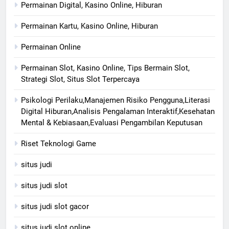
Permainan Digital, Kasino Online, Hiburan
Permainan Kartu, Kasino Online, Hiburan
Permainan Online
Permainan Slot, Kasino Online, Tips Bermain Slot,
Strategi Slot, Situs Slot Terpercaya
Psikologi Perilaku,Manajemen Risiko Pengguna,Literasi
Digital Hiburan,Analisis Pengalaman Interaktif,Kesehatan
Mental & Kebiasaan,Evaluasi Pengambilan Keputusan
Riset Teknologi Game
situs judi
situs judi slot
situs judi slot gacor
situs judi slot online