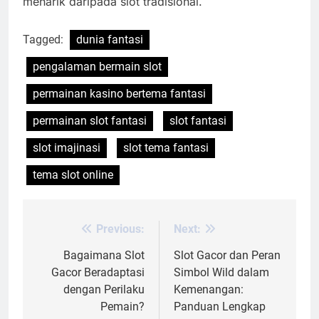
menarik daripada slot tradisional.
Tagged:
dunia fantasi
pengalaman bermain slot
permainan kasino bertema fantasi
permainan slot fantasi
slot fantasi
slot imajinasi
slot tema fantasi
tema slot online
Previous:
Next:
Post
navigation
Bagaimana Slot
Slot Gacor dan Peran
Gacor Beradaptasi
Simbol Wild dalam
dengan Perilaku
Kemenangan:
Pemain?
Panduan Lengkap