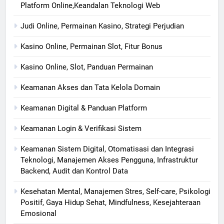
Platform Online,Keandalan Teknologi Web
Judi Online, Permainan Kasino, Strategi Perjudian
Kasino Online, Permainan Slot, Fitur Bonus
Kasino Online, Slot, Panduan Permainan
Keamanan Akses dan Tata Kelola Domain
Keamanan Digital & Panduan Platform
Keamanan Login & Verifikasi Sistem
Keamanan Sistem Digital, Otomatisasi dan Integrasi
Teknologi, Manajemen Akses Pengguna, Infrastruktur
Backend, Audit dan Kontrol Data
Kesehatan Mental, Manajemen Stres, Self-care, Psikologi
Positif, Gaya Hidup Sehat, Mindfulness, Kesejahteraan
Emosional