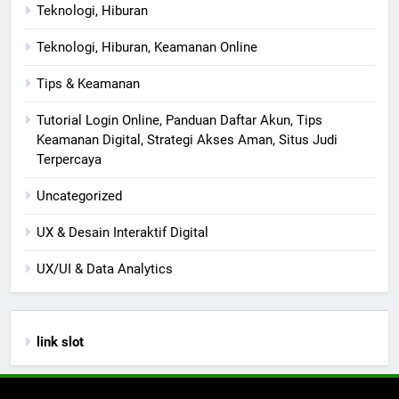
Teknologi, Hiburan
Teknologi, Hiburan, Keamanan Online
Tips & Keamanan
Tutorial Login Online, Panduan Daftar Akun, Tips
Keamanan Digital, Strategi Akses Aman, Situs Judi
Terpercaya
Uncategorized
UX & Desain Interaktif Digital
UX/UI & Data Analytics
link slot