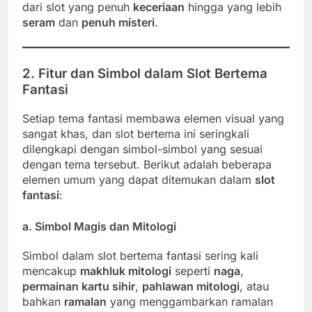
dari slot yang penuh
keceriaan
hingga yang lebih
seram
dan
penuh misteri
.
2.
Fitur dan Simbol dalam Slot Bertema
Fantasi
Setiap tema fantasi membawa elemen visual yang
sangat khas, dan slot bertema ini seringkali
dilengkapi dengan simbol-simbol yang sesuai
dengan tema tersebut. Berikut adalah beberapa
elemen umum yang dapat ditemukan dalam
slot
fantasi
:
a. Simbol Magis dan Mitologi
Simbol dalam slot bertema fantasi sering kali
mencakup
makhluk mitologi
seperti
naga
,
permainan kartu sihir
,
pahlawan mitologi
, atau
bahkan
ramalan
yang menggambarkan ramalan