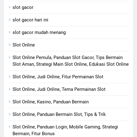
slot gacor
slot gacor hari ini
slot gacor mudah menang
Slot Online
Slot Online Pemula, Panduan Slot Gacor, Tips Bermain
Slot Aman, Strategi Main Slot Online, Edukasi Slot Online
Slot Online, Judi Online, Fitur Permainan Slot
Slot Online, Judi Online, Tema Permainan Slot
Slot Online, Kasino, Panduan Bermain
Slot Online, Panduan Bermain Slot, Tips & Trik
Slot Online, Panduan Login, Mobile Gaming, Strategi
Bermain, Fitur Bonus