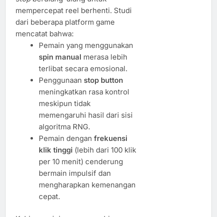
mempercepat reel berhenti. Studi
dari beberapa platform game
mencatat bahwa:
Pemain yang menggunakan
spin manual
merasa lebih
terlibat secara emosional.
Penggunaan
stop button
meningkatkan rasa kontrol
meskipun tidak
memengaruhi hasil dari sisi
algoritma RNG.
Pemain dengan
frekuensi
klik tinggi
(lebih dari 100 klik
per 10 menit) cenderung
bermain impulsif dan
mengharapkan kemenangan
cepat.