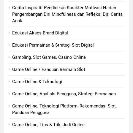
Cerita Inspiratif Pendidikan Karakter Motivasi Harian
Pengembangan Diri Mindfulness dan Refleksi Diri Cerita
Anak
Edukasi Akses Brand Digital
Edukasi Permainan & Strategi Slot Digital
Gambling, Slot Games, Casino Online
Game Online / Panduan Bermain Slot
Game Online & Teknologi
Game Online, Analisis Pengguna, Strategi Permainan
Game Online, Teknologi Platform, Rekomendasi Slot,
Panduan Pengguna
Game Online, Tips & Trik, Judi Online