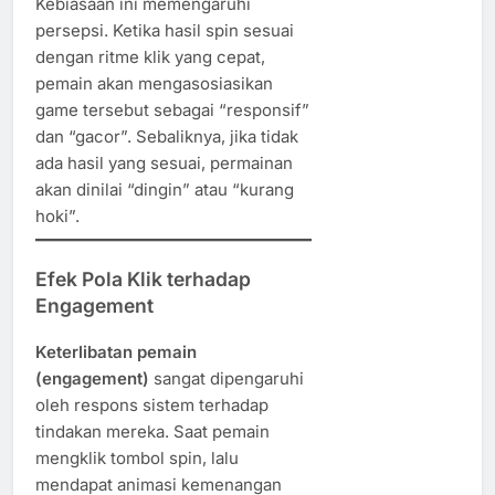
Kebiasaan ini memengaruhi
persepsi. Ketika hasil spin sesuai
dengan ritme klik yang cepat,
pemain akan mengasosiasikan
game tersebut sebagai “responsif”
dan “gacor”. Sebaliknya, jika tidak
ada hasil yang sesuai, permainan
akan dinilai “dingin” atau “kurang
hoki”.
Efek Pola Klik terhadap
Engagement
Keterlibatan pemain
(engagement)
sangat dipengaruhi
oleh respons sistem terhadap
tindakan mereka. Saat pemain
mengklik tombol spin, lalu
mendapat animasi kemenangan