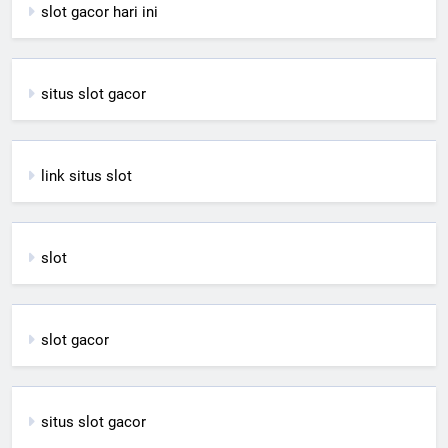
slot gacor hari ini
situs slot gacor
link situs slot
slot
slot gacor
situs slot gacor