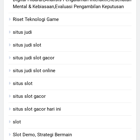
Mental & Kebiasaan,Evaluasi Pengambilan Keputusan
Riset Teknologi Game
situs judi
situs judi slot
situs judi slot gacor
situs judi slot online
situs slot
situs slot gacor
situs slot gacor hari ini
slot
Slot Demo, Strategi Bermain