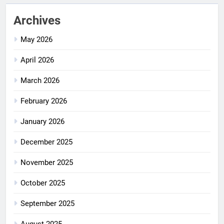
Archives
May 2026
April 2026
March 2026
February 2026
January 2026
December 2025
November 2025
October 2025
September 2025
August 2025