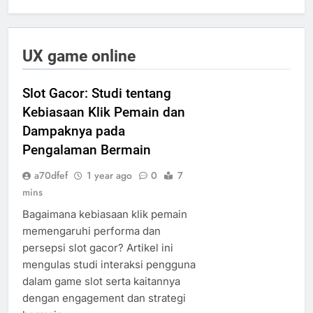
UX game online
Slot Gacor: Studi tentang
Kebiasaan Klik Pemain dan
Dampaknya pada
Pengalaman Bermain
a70dfef
1 year ago
0
7
mins
Bagaimana kebiasaan klik pemain
memengaruhi performa dan
persepsi slot gacor? Artikel ini
mengulas studi interaksi pengguna
dalam game slot serta kaitannya
dengan engagement dan strategi