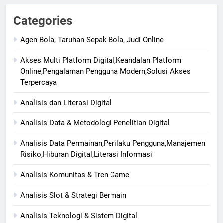
Categories
Agen Bola, Taruhan Sepak Bola, Judi Online
Akses Multi Platform Digital,Keandalan Platform
Online,Pengalaman Pengguna Modern,Solusi Akses
Terpercaya
Analisis dan Literasi Digital
Analisis Data & Metodologi Penelitian Digital
Analisis Data Permainan,Perilaku Pengguna,Manajemen
Risiko,Hiburan Digital,Literasi Informasi
Analisis Komunitas & Tren Game
Analisis Slot & Strategi Bermain
Analisis Teknologi & Sistem Digital