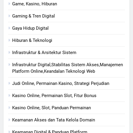
Game, Kasino, Hiburan
Gaming & Tren Digital
Gaya Hidup Digital
Hiburan & Teknologi
Infrastruktur & Arsitektur Sistem
Infrastruktur Digital,Stabilitas Sistem Akses,Manajemen
Platform Online,Keandalan Teknologi Web
Judi Online, Permainan Kasino, Strategi Perjudian
Kasino Online, Permainan Slot, Fitur Bonus
Kasino Online, Slot, Panduan Permainan
Keamanan Akses dan Tata Kelola Domain
Keamanan Digital & Panduan Platform