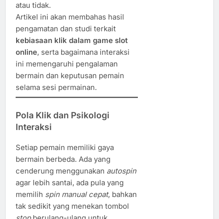
atau tidak.
Artikel ini akan membahas hasil
pengamatan dan studi terkait
kebiasaan klik dalam game slot
online
, serta bagaimana interaksi
ini memengaruhi pengalaman
bermain dan keputusan pemain
selama sesi permainan.
Pola Klik dan Psikologi
Interaksi
Setiap pemain memiliki gaya
bermain berbeda. Ada yang
cenderung menggunakan
autospin
agar lebih santai, ada pula yang
memilih
spin manual cepat
, bahkan
tak sedikit yang menekan tombol
stop
berulang-ulang untuk