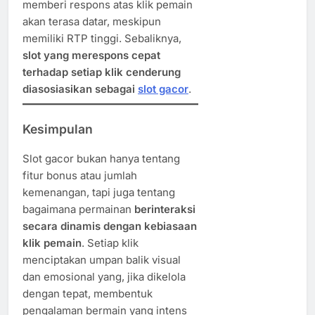
memberi respons atas klik pemain
akan terasa datar, meskipun
memiliki RTP tinggi. Sebaliknya,
slot yang merespons cepat
terhadap setiap klik cenderung
diasosiasikan sebagai
slot gacor
.
Kesimpulan
Slot gacor bukan hanya tentang
fitur bonus atau jumlah
kemenangan, tapi juga tentang
bagaimana permainan
berinteraksi
secara dinamis dengan kebiasaan
klik pemain
. Setiap klik
menciptakan umpan balik visual
dan emosional yang, jika dikelola
dengan tepat, membentuk
pengalaman bermain yang intens