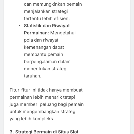
dan memungkinkan pemain
menjalankan strategi
tertentu lebih efisien.
Statistik dan Riwayat
Permainan:
Mengetahui
pola dan riwayat
kemenangan dapat
membantu pemain
berpengalaman dalam
menentukan strategi
taruhan.
Fitur-fitur ini tidak hanya membuat
permainan lebih menarik tetapi
juga memberi peluang bagi pemain
untuk mengembangkan strategi
yang lebih kompleks.
3. Strategi Bermain di Situs Slot