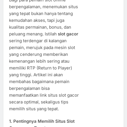
berpengalaman, menemukan situs
yang tepat bukan hanya tentang
kemudahan akses, tapi juga
kualitas permainan, bonus, dan
peluang menang. Istilah
slot gacor
sering terdengar di kalangan
pemain, merujuk pada mesin slot
yang cenderung memberikan
kemenangan lebih sering atau
memiliki RTP (Return to Player)
yang tinggi. Artikel ini akan
membahas bagaimana pemain
berpengalaman bisa
memanfaatkan link situs slot gacor
secara optimal, sekaligus tips
memilih situs yang tepat.
1. Pentingnya Memilih Situs Slot