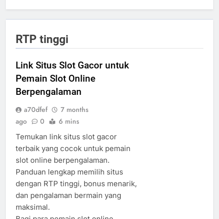
RTP tinggi
Link Situs Slot Gacor untuk
Pemain Slot Online
Berpengalaman
a70dfef
7 months
ago
0
6 mins
Temukan link situs slot gacor
terbaik yang cocok untuk pemain
slot online berpengalaman.
Panduan lengkap memilih situs
dengan RTP tinggi, bonus menarik,
dan pengalaman bermain yang
maksimal.
Bagi para pemain slot online