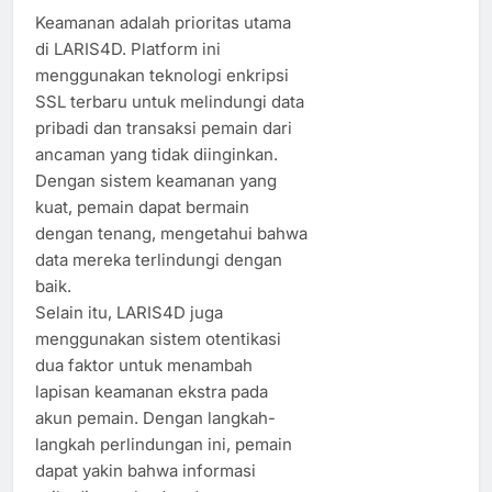
Keamanan adalah prioritas utama
di LARIS4D. Platform ini
menggunakan teknologi enkripsi
SSL terbaru untuk melindungi data
pribadi dan transaksi pemain dari
ancaman yang tidak diinginkan.
Dengan sistem keamanan yang
kuat, pemain dapat bermain
dengan tenang, mengetahui bahwa
data mereka terlindungi dengan
baik.
Selain itu, LARIS4D juga
menggunakan sistem otentikasi
dua faktor untuk menambah
lapisan keamanan ekstra pada
akun pemain. Dengan langkah-
langkah perlindungan ini, pemain
dapat yakin bahwa informasi