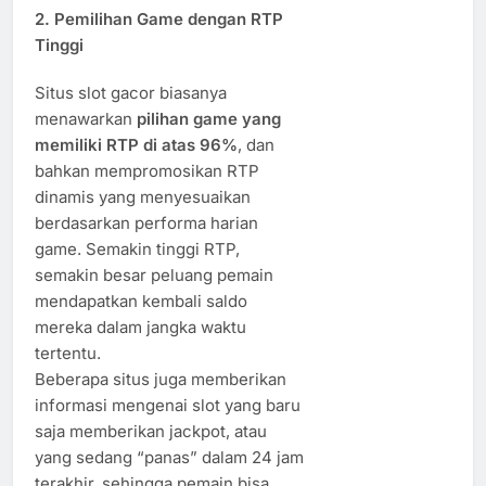
2.
Pemilihan Game dengan RTP
Tinggi
Situs slot gacor biasanya
menawarkan
pilihan game yang
memiliki RTP di atas 96%
, dan
bahkan mempromosikan RTP
dinamis yang menyesuaikan
berdasarkan performa harian
game. Semakin tinggi RTP,
semakin besar peluang pemain
mendapatkan kembali saldo
mereka dalam jangka waktu
tertentu.
Beberapa situs juga memberikan
informasi mengenai slot yang baru
saja memberikan jackpot, atau
yang sedang “panas” dalam 24 jam
terakhir, sehingga pemain bisa