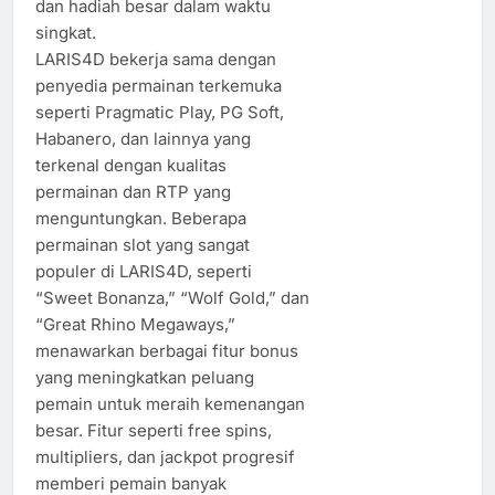
dan hadiah besar dalam waktu
singkat.
LARIS4D bekerja sama dengan
penyedia permainan terkemuka
seperti Pragmatic Play, PG Soft,
Habanero, dan lainnya yang
terkenal dengan kualitas
permainan dan RTP yang
menguntungkan. Beberapa
permainan slot yang sangat
populer di LARIS4D, seperti
“Sweet Bonanza,” “Wolf Gold,” dan
“Great Rhino Megaways,”
menawarkan berbagai fitur bonus
yang meningkatkan peluang
pemain untuk meraih kemenangan
besar. Fitur seperti free spins,
multipliers, dan jackpot progresif
memberi pemain banyak