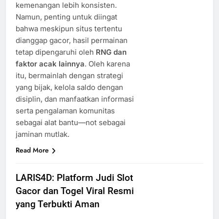
kemenangan lebih konsisten.
Namun, penting untuk diingat
bahwa meskipun situs tertentu
dianggap gacor, hasil permainan
tetap dipengaruhi oleh
RNG dan
faktor acak lainnya
. Oleh karena
itu, bermainlah dengan strategi
yang bijak, kelola saldo dengan
disiplin, dan manfaatkan informasi
serta pengalaman komunitas
sebagai alat bantu—not sebagai
jaminan mutlak.
Read More
LARIS4D: Platform Judi Slot
Gacor dan Togel Viral Resmi
yang Terbukti Aman