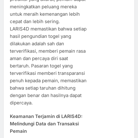
meningkatkan peluang mereka
untuk meraih kemenangan lebih
cepat dan lebih sering.
LARIS4D memastikan bahwa setiap
hasil pengundian togel yang
dilakukan adalah sah dan
terverifikasi, memberi pemain rasa
aman dan percaya diri saat
bertaruh. Pasaran togel yang
terverifikasi memberi transparansi
penuh kepada pemain, memastikan
bahwa setiap taruhan dihitung
dengan benar dan hasilnya dapat
dipercaya.
Keamanan Terjamin di LARIS4D:
Melindungi Data dan Transaksi
Pemain