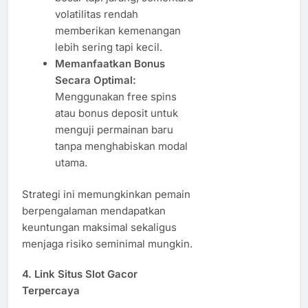
volatilitas rendah
memberikan kemenangan
lebih sering tapi kecil.
Memanfaatkan Bonus
Secara Optimal:
Menggunakan free spins
atau bonus deposit untuk
menguji permainan baru
tanpa menghabiskan modal
utama.
Strategi ini memungkinkan pemain
berpengalaman mendapatkan
keuntungan maksimal sekaligus
menjaga risiko seminimal mungkin.
4. Link Situs Slot Gacor
Terpercaya