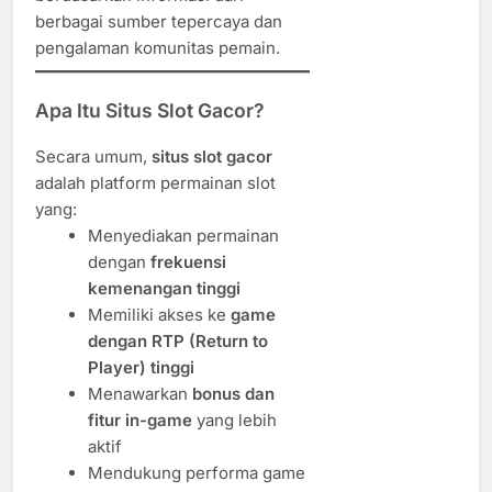
berbagai sumber tepercaya dan
pengalaman komunitas pemain.
Apa Itu Situs Slot Gacor?
Secara umum,
situs slot gacor
adalah platform permainan slot
yang:
Menyediakan permainan
dengan
frekuensi
kemenangan tinggi
Memiliki akses ke
game
dengan RTP (Return to
Player) tinggi
Menawarkan
bonus dan
fitur in-game
yang lebih
aktif
Mendukung performa game