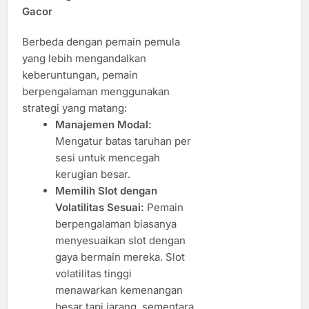
Gacor
Berbeda dengan pemain pemula
yang lebih mengandalkan
keberuntungan, pemain
berpengalaman menggunakan
strategi yang matang:
Manajemen Modal:
Mengatur batas taruhan per
sesi untuk mencegah
kerugian besar.
Memilih Slot dengan
Volatilitas Sesuai:
Pemain
berpengalaman biasanya
menyesuaikan slot dengan
gaya bermain mereka. Slot
volatilitas tinggi
menawarkan kemenangan
besar tapi jarang, sementara