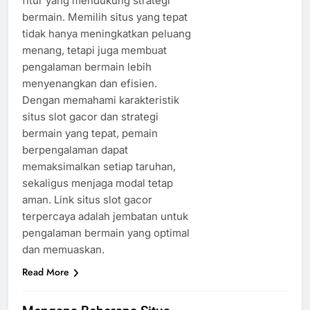
fitur yang mendukung strategi
bermain. Memilih situs yang tepat
tidak hanya meningkatkan peluang
menang, tetapi juga membuat
pengalaman bermain lebih
menyenangkan dan efisien.
Dengan memahami karakteristik
situs slot gacor dan strategi
bermain yang tepat, pemain
berpengalaman dapat
memaksimalkan setiap taruhan,
sekaligus menjaga modal tetap
aman. Link situs slot gacor
terpercaya adalah jembatan untuk
pengalaman bermain yang optimal
dan memuaskan.
Read More