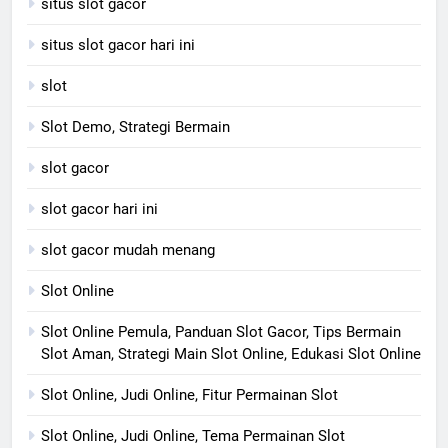
situs slot gacor
situs slot gacor hari ini
slot
Slot Demo, Strategi Bermain
slot gacor
slot gacor hari ini
slot gacor mudah menang
Slot Online
Slot Online Pemula, Panduan Slot Gacor, Tips Bermain
Slot Aman, Strategi Main Slot Online, Edukasi Slot Online
Slot Online, Judi Online, Fitur Permainan Slot
Slot Online, Judi Online, Tema Permainan Slot