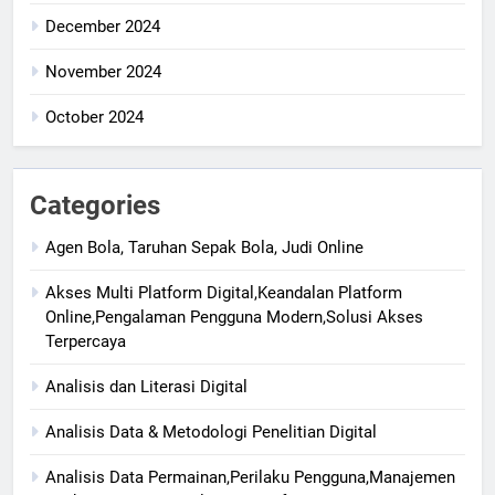
December 2024
November 2024
October 2024
Categories
Agen Bola, Taruhan Sepak Bola, Judi Online
Akses Multi Platform Digital,Keandalan Platform
Online,Pengalaman Pengguna Modern,Solusi Akses
Terpercaya
Analisis dan Literasi Digital
Analisis Data & Metodologi Penelitian Digital
Analisis Data Permainan,Perilaku Pengguna,Manajemen