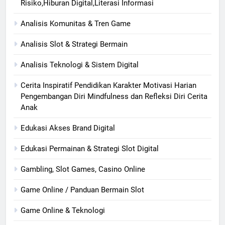
Risiko,Hiburan Digital,Literasi Informasi
Analisis Komunitas & Tren Game
Analisis Slot & Strategi Bermain
Analisis Teknologi & Sistem Digital
Cerita Inspiratif Pendidikan Karakter Motivasi Harian
Pengembangan Diri Mindfulness dan Refleksi Diri Cerita
Anak
Edukasi Akses Brand Digital
Edukasi Permainan & Strategi Slot Digital
Gambling, Slot Games, Casino Online
Game Online / Panduan Bermain Slot
Game Online & Teknologi