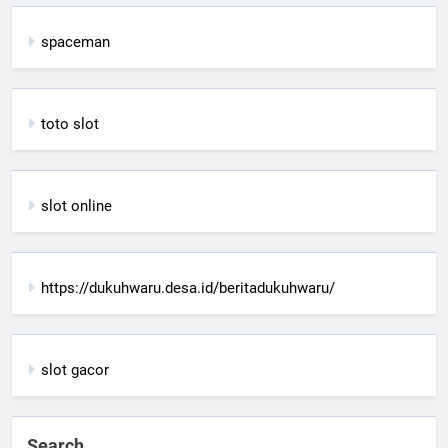
spaceman
toto slot
slot online
https://dukuhwaru.desa.id/beritadukuhwaru/
slot gacor
Search