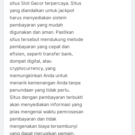
situs Slot Gacor terpercaya. Situs
yang diandalkan untuk jackpot
harus menyediakan sistem
pembayaran yang mudah
digunakan dan aman. Pastikan
situs tersebut mendukung metode
pembayaran yang cepat dan
efisien, seperti transfer bank,
dompet digital, atau
cryptocurrency, yang
memungkinkan Anda untuk
menarik kemenangan Anda tanpa
penundaan yang tidak perlu.
Situs dengan pembayaran terbukti
akan menyediakan informasi yang
jelas mengenai waktu pemrosesan
pembayaran dan tidak
mengenakan biaya tersembunyi
yang dapat merugikan pemain.