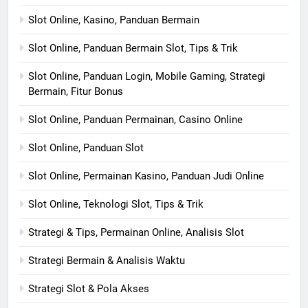
Slot Online, Kasino, Panduan Bermain
Slot Online, Panduan Bermain Slot, Tips & Trik
Slot Online, Panduan Login, Mobile Gaming, Strategi
Bermain, Fitur Bonus
Slot Online, Panduan Permainan, Casino Online
Slot Online, Panduan Slot
Slot Online, Permainan Kasino, Panduan Judi Online
Slot Online, Teknologi Slot, Tips & Trik
Strategi & Tips, Permainan Online, Analisis Slot
Strategi Bermain & Analisis Waktu
Strategi Slot & Pola Akses