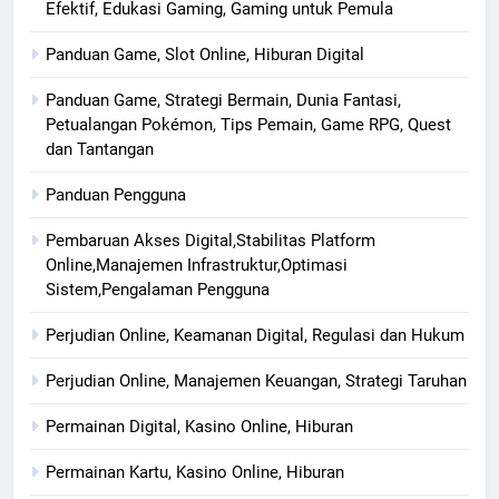
Efektif, Edukasi Gaming, Gaming untuk Pemula
Panduan Game, Slot Online, Hiburan Digital
Panduan Game, Strategi Bermain, Dunia Fantasi,
Petualangan Pokémon, Tips Pemain, Game RPG, Quest
dan Tantangan
Panduan Pengguna
Pembaruan Akses Digital,Stabilitas Platform
Online,Manajemen Infrastruktur,Optimasi
Sistem,Pengalaman Pengguna
Perjudian Online, Keamanan Digital, Regulasi dan Hukum
Perjudian Online, Manajemen Keuangan, Strategi Taruhan
Permainan Digital, Kasino Online, Hiburan
Permainan Kartu, Kasino Online, Hiburan