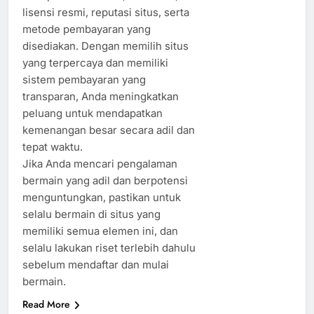
lisensi resmi, reputasi situs, serta
metode pembayaran yang
disediakan. Dengan memilih situs
yang terpercaya dan memiliki
sistem pembayaran yang
transparan, Anda meningkatkan
peluang untuk mendapatkan
kemenangan besar secara adil dan
tepat waktu.
Jika Anda mencari pengalaman
bermain yang adil dan berpotensi
menguntungkan, pastikan untuk
selalu bermain di situs yang
memiliki semua elemen ini, dan
selalu lakukan riset terlebih dahulu
sebelum mendaftar dan mulai
bermain.
Read More