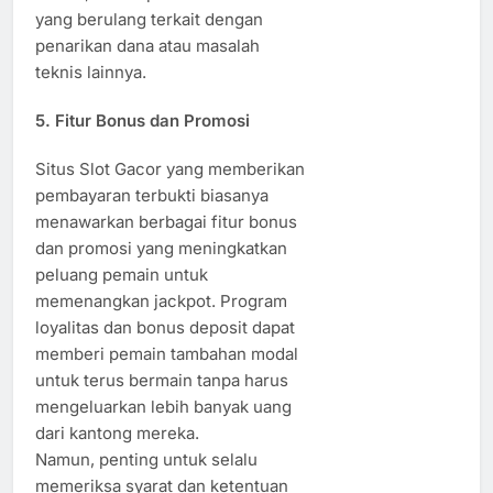
yang berulang terkait dengan
penarikan dana atau masalah
teknis lainnya.
5.
Fitur Bonus dan Promosi
Situs Slot Gacor yang memberikan
pembayaran terbukti biasanya
menawarkan berbagai fitur bonus
dan promosi yang meningkatkan
peluang pemain untuk
memenangkan jackpot. Program
loyalitas dan bonus deposit dapat
memberi pemain tambahan modal
untuk terus bermain tanpa harus
mengeluarkan lebih banyak uang
dari kantong mereka.
Namun, penting untuk selalu
memeriksa syarat dan ketentuan