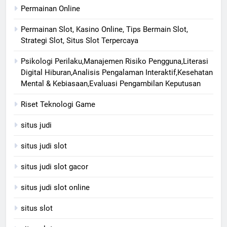
Permainan Online
Permainan Slot, Kasino Online, Tips Bermain Slot,
Strategi Slot, Situs Slot Terpercaya
Psikologi Perilaku,Manajemen Risiko Pengguna,Literasi
Digital Hiburan,Analisis Pengalaman Interaktif,Kesehatan
Mental & Kebiasaan,Evaluasi Pengambilan Keputusan
Riset Teknologi Game
situs judi
situs judi slot
situs judi slot gacor
situs judi slot online
situs slot