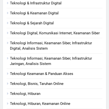
Teknologi & Infrastruktur Digital
Teknologi & Keamanan Digital
Teknologi & Sejarah Digital
Teknologi Digital, Komunikasi Internet, Keamanan Siber
Teknologi Informasi, Keamanan Siber, Infrastruktur
Digital, Analisis Sistem
Teknologi Informasi, Keamanan Siber, Infrastruktur
Jaringan, Analisis Sistem
Teknologi Keamanan & Panduan Akses
Teknologi, Bisnis, Taruhan Online
Teknologi, Hiburan
Teknologi, Hiburan, Keamanan Online