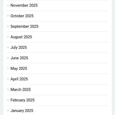
November 2025
October 2025
September 2025
August 2025
July 2025
June 2025
May 2025
April 2025
March 2025
February 2025
January 2025