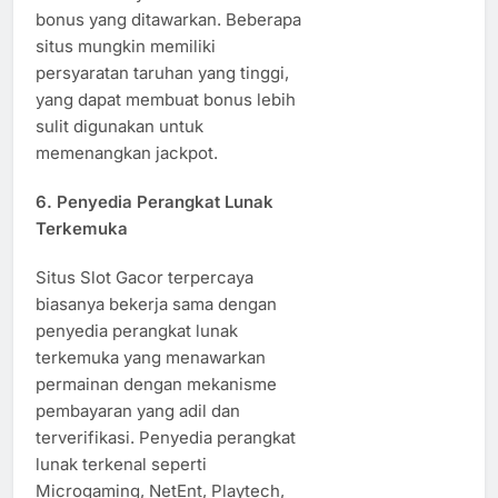
bonus yang ditawarkan. Beberapa
situs mungkin memiliki
persyaratan taruhan yang tinggi,
yang dapat membuat bonus lebih
sulit digunakan untuk
memenangkan jackpot.
6.
Penyedia Perangkat Lunak
Terkemuka
Situs Slot Gacor terpercaya
biasanya bekerja sama dengan
penyedia perangkat lunak
terkemuka yang menawarkan
permainan dengan mekanisme
pembayaran yang adil dan
terverifikasi. Penyedia perangkat
lunak terkenal seperti
Microgaming, NetEnt, Playtech,