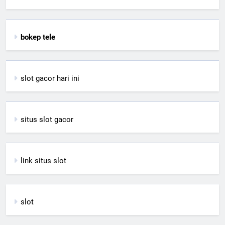
bokep tele
slot gacor hari ini
situs slot gacor
link situs slot
slot