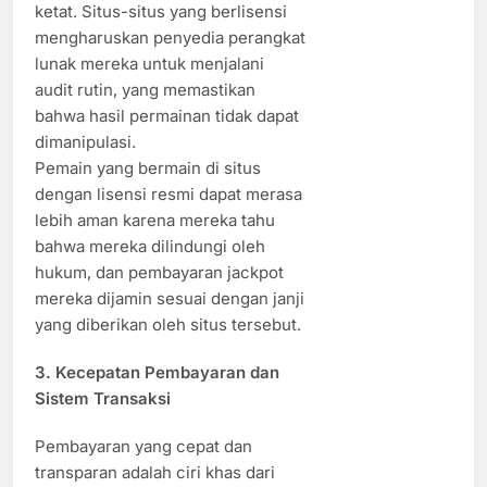
ketat. Situs-situs yang berlisensi
mengharuskan penyedia perangkat
lunak mereka untuk menjalani
audit rutin, yang memastikan
bahwa hasil permainan tidak dapat
dimanipulasi.
Pemain yang bermain di situs
dengan lisensi resmi dapat merasa
lebih aman karena mereka tahu
bahwa mereka dilindungi oleh
hukum, dan pembayaran jackpot
mereka dijamin sesuai dengan janji
yang diberikan oleh situs tersebut.
3.
Kecepatan Pembayaran dan
Sistem Transaksi
Pembayaran yang cepat dan
transparan adalah ciri khas dari