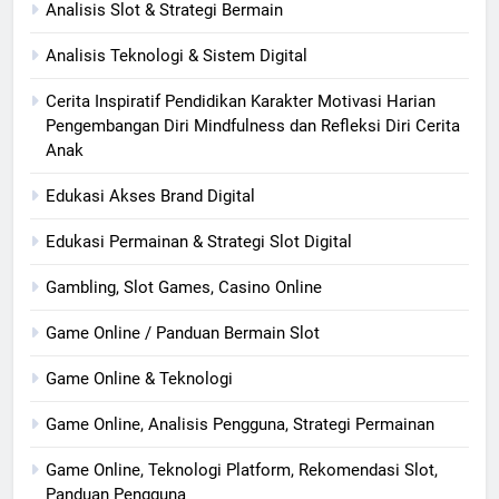
Analisis Slot & Strategi Bermain
Analisis Teknologi & Sistem Digital
Cerita Inspiratif Pendidikan Karakter Motivasi Harian
Pengembangan Diri Mindfulness dan Refleksi Diri Cerita
Anak
Edukasi Akses Brand Digital
Edukasi Permainan & Strategi Slot Digital
Gambling, Slot Games, Casino Online
Game Online / Panduan Bermain Slot
Game Online & Teknologi
Game Online, Analisis Pengguna, Strategi Permainan
Game Online, Teknologi Platform, Rekomendasi Slot,
Panduan Pengguna