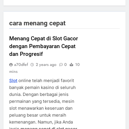
cara menang cepat
Menang Cepat di Slot Gacor
dengan Pembayaran Cepat
dan Progresif
a70dfef
2 years ago
0
10
mins
Slot
online telah menjadi favorit
banyak pemain kasino di seluruh
dunia. Dengan berbagai jenis
permainan yang tersedia, mesin
slot menawarkan keseruan dan
peluang besar untuk meraih
kemenangan. Namun, jika Anda
ingin
menang cepat di slot gacor
,