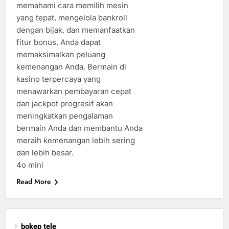
memahami cara memilih mesin
yang tepat, mengelola bankroll
dengan bijak, dan memanfaatkan
fitur bonus, Anda dapat
memaksimalkan peluang
kemenangan Anda. Bermain di
kasino terpercaya yang
menawarkan pembayaran cepat
dan jackpot progresif akan
meningkatkan pengalaman
bermain Anda dan membantu Anda
meraih kemenangan lebih sering
dan lebih besar.
4o mini
Read More
bokep tele