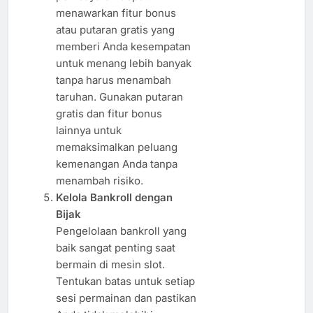
menawarkan fitur bonus
atau putaran gratis yang
memberi Anda kesempatan
untuk menang lebih banyak
tanpa harus menambah
taruhan. Gunakan putaran
gratis dan fitur bonus
lainnya untuk
memaksimalkan peluang
kemenangan Anda tanpa
menambah risiko.
Kelola Bankroll dengan
Bijak
Pengelolaan bankroll yang
baik sangat penting saat
bermain di mesin slot.
Tentukan batas untuk setiap
sesi permainan dan pastikan