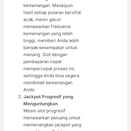
kemenangan. Meskipun
hasil setiap putaran bersifat
acak, mesin gacor
menawarkan frekuensi
kemenangan yang lebih
tinggi, memberi Anda lebih
banyak kesempatan untuk
menang. Slot dengan
pembayaran cepat
mempercepat proses ini,
sehingga Anda bisa segera
menikmati kemenangan
Anda.
Jackpot Progresif yang
Menguntungkan
Mesin slot progresif
menawarkan peluang untuk
memenangkan jackpot yang