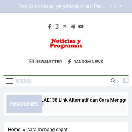
Skip
Gaming
Login Tiara4D dan Cara Memastikan Akun Tetap
to
Aman Saat Akses
content
Perkembangan Teknologi Gaming dalam Industri
Esports: Dari Hobi Digital Menjadi Kompetisi
Global
Mengenal Fungsi LAE138 Link Alternatif dan Cara
Menggunakannya
Tren Game Casual yang Mendominasi Pasar:
Rahasia Sukses Genre Paling Populer di Mobile
Noticias Y
Gaming
Dapatkan Berita Terbaru Dan Acara TV
Login Tiara4D dan Cara Memastikan Akun Tetap
NEWSLETTER
RANDOM NEWS
Aman Saat Akses
Programas
Favorit Di Noticias Y Programas.
Perkembangan Teknologi Gaming dalam Industri
Esports: Dari Hobi Digital Menjadi Kompetisi
MENU
Global
ngenal Fungsi LAE138 Link Alternatif dan Cara Menggunaka
HEADLINES
Months Ago
Home
cara menang cepat