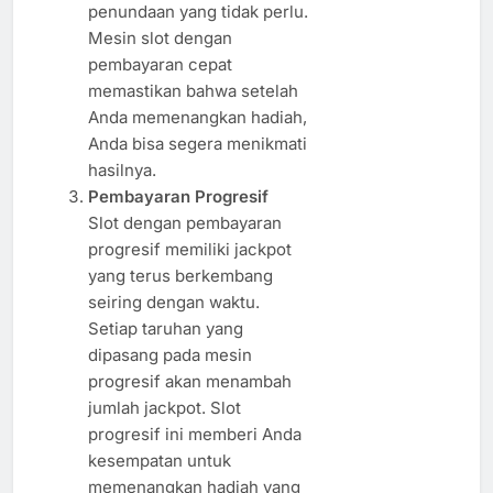
penundaan yang tidak perlu.
Mesin slot dengan
pembayaran cepat
memastikan bahwa setelah
Anda memenangkan hadiah,
Anda bisa segera menikmati
hasilnya.
Pembayaran Progresif
Slot dengan pembayaran
progresif memiliki jackpot
yang terus berkembang
seiring dengan waktu.
Setiap taruhan yang
dipasang pada mesin
progresif akan menambah
jumlah jackpot. Slot
progresif ini memberi Anda
kesempatan untuk
memenangkan hadiah yang