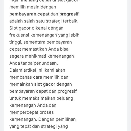
memilih mesin dengan
pembayaran cepat
dan
progresif
adalah salah satu strategi terbaik.
Slot gacor dikenal dengan
frekuensi kemenangan yang lebih
tinggi, sementara pembayaran
cepat memastikan Anda bisa
segera menikmati kemenangan
Anda tanpa penundaan.
Dalam artikel ini, kami akan
membahas cara memilih dan
memainkan
slot gacor
dengan
pembayaran cepat dan progresif
untuk memaksimalkan peluang
kemenangan Anda dan
mempercepat proses
kemenangan. Dengan pemilihan
yang tepat dan strategi yang