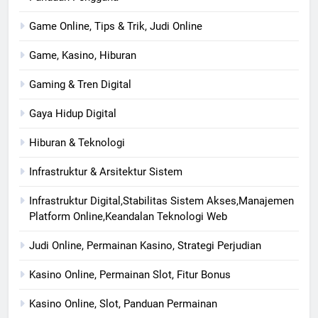
Game Online, Tips & Trik, Judi Online
Game, Kasino, Hiburan
Gaming & Tren Digital
Gaya Hidup Digital
Hiburan & Teknologi
Infrastruktur & Arsitektur Sistem
Infrastruktur Digital,Stabilitas Sistem Akses,Manajemen
Platform Online,Keandalan Teknologi Web
Judi Online, Permainan Kasino, Strategi Perjudian
Kasino Online, Permainan Slot, Fitur Bonus
Kasino Online, Slot, Panduan Permainan