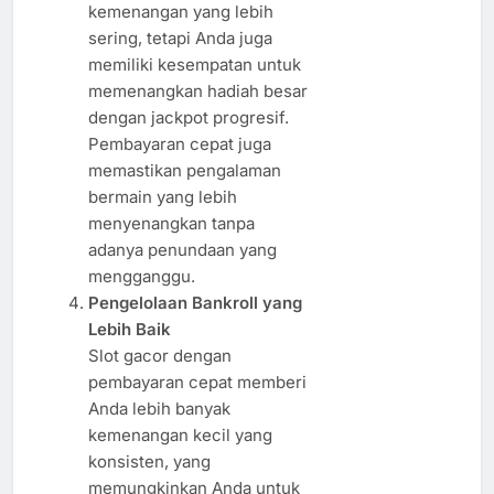
kemenangan yang lebih
sering, tetapi Anda juga
memiliki kesempatan untuk
memenangkan hadiah besar
dengan jackpot progresif.
Pembayaran cepat juga
memastikan pengalaman
bermain yang lebih
menyenangkan tanpa
adanya penundaan yang
mengganggu.
Pengelolaan Bankroll yang
Lebih Baik
Slot gacor dengan
pembayaran cepat memberi
Anda lebih banyak
kemenangan kecil yang
konsisten, yang
memungkinkan Anda untuk