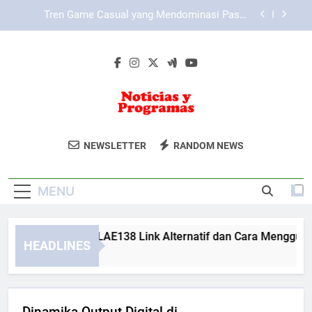
Skip
Gaming
Login Tiara4D dan Cara Memastikan Akun Tetap
to
Aman Saat Akses
content
Perkembangan Teknologi Gaming dalam Industri
Esports: Dari Hobi Digital Menjadi Kompetisi
Global
Mengenal Fungsi LAE138 Link Alternatif dan Cara
Menggunakannya
Tren Game Casual yang Mendominasi Pasar:
Rahasia Sukses Genre Paling Populer di Mobile
Noticias Y
Gaming
Dapatkan Berita Terbaru Dan Acara TV
Login Tiara4D dan Cara Memastikan Akun Tetap
NEWSLETTER
RANDOM NEWS
Aman Saat Akses
Programas
Favorit Di Noticias Y Programas.
Perkembangan Teknologi Gaming dalam Industri
Esports: Dari Hobi Digital Menjadi Kompetisi
MENU
Global
ngenal Fungsi LAE138 Link Alternatif dan Cara Menggunaka
HEADLINES
onths Ago
Dinamika Output Digital di