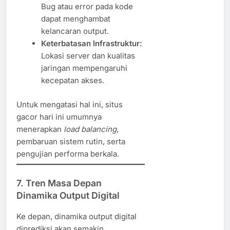
Bug atau error pada kode
dapat menghambat
kelancaran output.
Keterbatasan Infrastruktur:
Lokasi server dan kualitas
jaringan mempengaruhi
kecepatan akses.
Untuk mengatasi hal ini, situs
gacor hari ini umumnya
menerapkan
load balancing
,
pembaruan sistem rutin, serta
pengujian performa berkala.
7. Tren Masa Depan
Dinamika Output Digital
Ke depan, dinamika output digital
diprediksi akan semakin