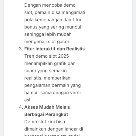
Dengan mencoba demo
slot, pemain bisa mengamati
pola kemenangan dan fitur
bonus yang sering muncul,
sehingga lebih mudah
mengenali slot gacor.
Fitur Interaktif dan Realistis
Tren demo slot 2025
menampilkan grafik dan
suara yang semakin
realistis, memberikan
pengalaman bermain yang
hampir sama dengan versi
asli.
Akses Mudah Melalui
Berbagai Perangkat
Demo slot kini bisa
dimainkan dengan lancar di