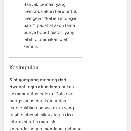
Banyak pemain yang
mencoba akun baru untuk
mengejar “keberuntungan
baru”, padahal akun lama
punya bobot histori yang
lebih diutamakan oleh
sistem.
Kesimpulan
Slot gampang menang dari
riwayat login akun lama
bukan
sekadar mitos belaka. Data dan
pengalaman dari komunitas
membuktikan bahwa akun yang
telah melewati siklus login dan
interaksi rutin memiliki
kecenderungan mendapat peluang