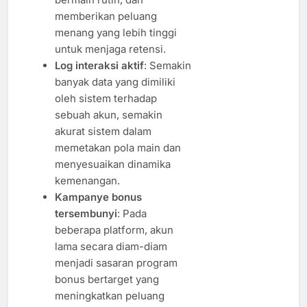
memberikan peluang
menang yang lebih tinggi
untuk menjaga retensi.
Log interaksi aktif
: Semakin
banyak data yang dimiliki
oleh sistem terhadap
sebuah akun, semakin
akurat sistem dalam
memetakan pola main dan
menyesuaikan dinamika
kemenangan.
Kampanye bonus
tersembunyi
: Pada
beberapa platform, akun
lama secara diam-diam
menjadi sasaran program
bonus bertarget yang
meningkatkan peluang