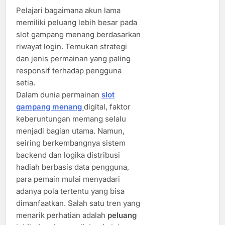
Pelajari bagaimana akun lama
memiliki peluang lebih besar pada
slot gampang menang berdasarkan
riwayat login. Temukan strategi
dan jenis permainan yang paling
responsif terhadap pengguna
setia.
Dalam dunia permainan
slot
gampang menang
digital, faktor
keberuntungan memang selalu
menjadi bagian utama. Namun,
seiring berkembangnya sistem
backend dan logika distribusi
hadiah berbasis data pengguna,
para pemain mulai menyadari
adanya pola tertentu yang bisa
dimanfaatkan. Salah satu tren yang
menarik perhatian adalah
peluang