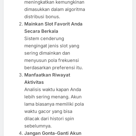
meningkatkan kemungkinan
dimasukkan dalam algoritma
distribusi bonus.
Mainkan Slot Favorit Anda
Secara Berkala
Sistem cenderung
mengingat jenis slot yang
sering dimainkan dan
menyusun pola frekuensi
berdasarkan preferensi itu.
Manfaatkan Riwayat
Aktivitas
Analisis waktu kapan Anda
lebih sering menang. Akun
lama biasanya memiliki pola
waktu gacor yang bisa
dilacak dari histori spin
sebelumnya.
Jangan Gonta-Ganti Akun