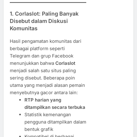
1.
Corlaslot: Paling Banyak
Disebut dalam Diskusi
Komunitas
Hasil pengamatan komunitas dari
berbagai platform seperti
Telegram dan grup Facebook
menunjukkan bahwa
Corlaslot
menjadi salah satu situs paling
sering disebut. Beberapa poin
utama yang menjadi alasan pemain
menyebutnya gacor antara lain:
RTP harian yang
ditampilkan secara terbuka
Statistik kemenangan
pengguna ditampilkan dalam
bentuk grafik
Kompatibel di berbagai