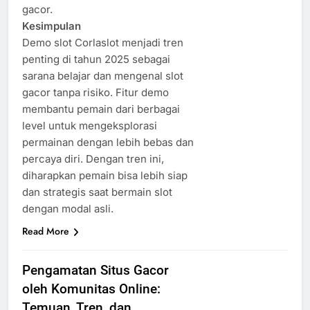
gacor.
Kesimpulan
Demo slot Corlaslot menjadi tren
penting di tahun 2025 sebagai
sarana belajar dan mengenal slot
gacor tanpa risiko. Fitur demo
membantu pemain dari berbagai
level untuk mengeksplorasi
permainan dengan lebih bebas dan
percaya diri. Dengan tren ini,
diharapkan pemain bisa lebih siap
dan strategis saat bermain slot
dengan modal asli.
Read More
Pengamatan Situs Gacor
oleh Komunitas Online:
Temuan, Tren, dan