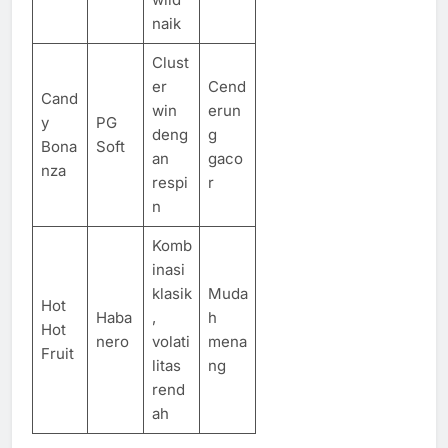
naik
Clust
er
Cend
Cand
win
erun
y
PG
deng
g
Bona
Soft
an
gaco
nza
respi
r
n
Komb
inasi
klasik
Muda
Hot
Haba
,
h
Hot
nero
volati
mena
Fruit
litas
ng
rend
ah