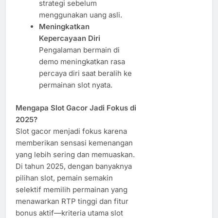
strategi sebelum
menggunakan uang asli.
Meningkatkan
Kepercayaan Diri
Pengalaman bermain di
demo meningkatkan rasa
percaya diri saat beralih ke
permainan slot nyata.
Mengapa Slot Gacor Jadi Fokus di
2025?
Slot gacor menjadi fokus karena
memberikan sensasi kemenangan
yang lebih sering dan memuaskan.
Di tahun 2025, dengan banyaknya
pilihan slot, pemain semakin
selektif memilih permainan yang
menawarkan RTP tinggi dan fitur
bonus aktif—kriteria utama slot