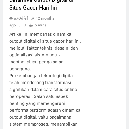
Situs Gacor Hari Ini
a70dfef
12 months
ago
0
5 mins
Artikel ini membahas dinamika
output digital di situs gacor hari ini,
meliputi faktor teknis, desain, dan
optimalisasi sistem untuk
meningkatkan pengalaman
pengguna.
Perkembangan teknologi digital
telah mendorong transformasi
signifikan dalam cara situs online
beroperasi. Salah satu aspek
penting yang memengaruhi
performa platform adalah dinamika
output digital, yaitu bagaimana
sistem memproses, menampilkan,