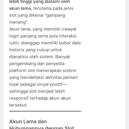
lebih tinggi yang dialami oleh
akun lama
, terutama pada jenis
slot yang dikenal “gampang
menang”.
Akun lama, yang memiliki riwayat
login panjang serta pola interaksi
rutin, dianggap memiliki bobot data
historis yang cukup untuk
dianalisis oleh sistem. Banyak
pengembang dan penyedia
platform slot menerapkan sistem
yang mendeteksi aktivitas pemain
loyal sebagai sinyal positif—
sehingga slot menjadi lebih
responsif terhadap akun-akun
tersebut.
Akun Lama dan
Hubungannya dengan Slot