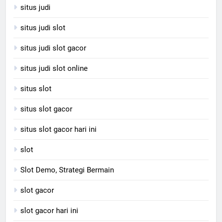
situs judi
situs judi slot
situs judi slot gacor
situs judi slot online
situs slot
situs slot gacor
situs slot gacor hari ini
slot
Slot Demo, Strategi Bermain
slot gacor
slot gacor hari ini