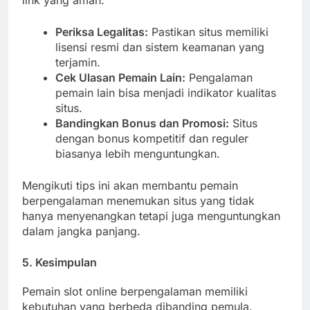
link yang aman:
Periksa Legalitas:
Pastikan situs memiliki
lisensi resmi dan sistem keamanan yang
terjamin.
Cek Ulasan Pemain Lain:
Pengalaman
pemain lain bisa menjadi indikator kualitas
situs.
Bandingkan Bonus dan Promosi:
Situs
dengan bonus kompetitif dan reguler
biasanya lebih menguntungkan.
Mengikuti tips ini akan membantu pemain
berpengalaman menemukan situs yang tidak
hanya menyenangkan tetapi juga menguntungkan
dalam jangka panjang.
5. Kesimpulan
Pemain slot online berpengalaman memiliki
kebutuhan yang berbeda dibanding pemula.