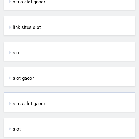
situs slot gacor
link situs slot
slot
slot gacor
situs slot gacor
slot