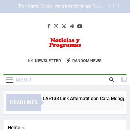
Skip
Gaming
Login Tiara4D dan Cara Memastikan Akun Tetap
to
Aman Saat Akses
content
Perkembangan Teknologi Gaming dalam Industri
Esports: Dari Hobi Digital Menjadi Kompetisi
Global
Mengenal Fungsi LAE138 Link Alternatif dan Cara
Menggunakannya
Tren Game Casual yang Mendominasi Pasar:
Rahasia Sukses Genre Paling Populer di Mobile
Noticias Y
Gaming
Dapatkan Berita Terbaru Dan Acara TV
Login Tiara4D dan Cara Memastikan Akun Tetap
NEWSLETTER
RANDOM NEWS
Aman Saat Akses
Programas
Favorit Di Noticias Y Programas.
Perkembangan Teknologi Gaming dalam Industri
Esports: Dari Hobi Digital Menjadi Kompetisi
MENU
Global
Mengenal Fungsi LAE138 Link Alternatif dan Cara Menggunak
HEADLINES
 Months Ago
Home