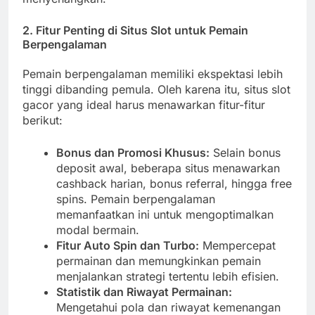
2. Fitur Penting di Situs Slot untuk Pemain
Berpengalaman
Pemain berpengalaman memiliki ekspektasi lebih
tinggi dibanding pemula. Oleh karena itu, situs slot
gacor yang ideal harus menawarkan fitur-fitur
berikut:
Bonus dan Promosi Khusus:
Selain bonus
deposit awal, beberapa situs menawarkan
cashback harian, bonus referral, hingga free
spins. Pemain berpengalaman
memanfaatkan ini untuk mengoptimalkan
modal bermain.
Fitur Auto Spin dan Turbo:
Mempercepat
permainan dan memungkinkan pemain
menjalankan strategi tertentu lebih efisien.
Statistik dan Riwayat Permainan:
Mengetahui pola dan riwayat kemenangan